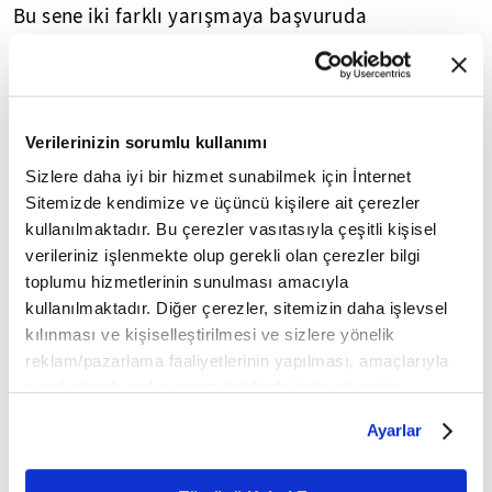
Bu sene iki farklı yarışmaya başvuruda
bulunduklarını dile getiren Koç, şöyle devam etti:
"Her iki yarışma için de hazırlık sürecimiz başarılı
şekilde ilerliyor. TEKNOFEST'te finalist olarak
açıklandık. 20 Ağustos'ta TÜBİTAK Uluslararası İHA
Verilerinizin sorumlu kullanımı
Yarışması için finalistlik durumumuz açıklanacak.
Sizlere daha iyi bir hizmet sunabilmek için İnternet
Olumlu bir sonuç bekliyoruz."
Sitemizde kendimize ve üçüncü kişilere ait çerezler
Projenin tasarım ve üretim aşamalarının
kullanılmaktadır. Bu çerezler vasıtasıyla çeşitli kişisel
verileriniz işlenmekte olup gerekli olan çerezler bilgi
tamamlandığını kaydeden Koç, "Yarışmaya yedekli
toplumu hizmetlerinin sunulması amacıyla
uçaklarla gitmek zorundayız. Orada herhangi bir
kullanılmaktadır. Diğer çerezler, sitemizin daha işlevsel
olumsuzluk yaşamak istemiyoruz. Test
kılınması ve kişiselleştirilmesi ve sizlere yönelik
aşamalarına geçtik. Şu an tamamen yazılım ve
reklam/pazarlama faaliyetlerinin yapılması, amaçlarıyla
uçuş testleri gerçekleştiriyoruz. Bu süreçte
sınırlı olarak açık rızanız dahilinde kullanılacaktır.
karşılaştığımız olumsuzlukları da tolere ederek
Çerezlere ilişkin tercihlerinizi çerez paneli vasıtasıyla
Ayarlar
belirleyebilirsiniz. Çerezlere ilişkin detaylı bilgi için
gidermeye çalışıyoruz." diye konuştu.
Ayarlar butonuna tıklayabilir,
Çerez Bilgilendirme
Proje ekibinin üretim aşamasında görev alan,