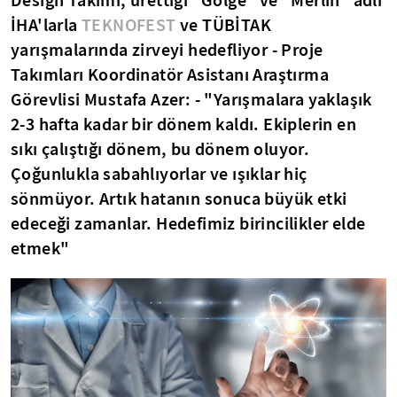
Design Takımı, ürettiği "Gölge" ve "Merlin" adlı
İHA'larla
TEKNOFEST
ve TÜBİTAK
yarışmalarında zirveyi hedefliyor - Proje
Takımları Koordinatör Asistanı Araştırma
Görevlisi Mustafa Azer: - "Yarışmalara yaklaşık
2-3 hafta kadar bir dönem kaldı. Ekiplerin en
sıkı çalıştığı dönem, bu dönem oluyor.
Çoğunlukla sabahlıyorlar ve ışıklar hiç
sönmüyor. Artık hatanın sonuca büyük etki
edeceği zamanlar. Hedefimiz birincilikler elde
etmek"