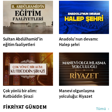
Sultan Abdülhamid'in
Anadolu'nun devamı:
eğitim faaliyetleri
Halep şehri
Çok yönlü bir alim:
Manevi olgunlaşma
Kutbüddin Şirazi
yolculuğu: Riyazet
FİKRİYAT GÜNDEM
Tümü