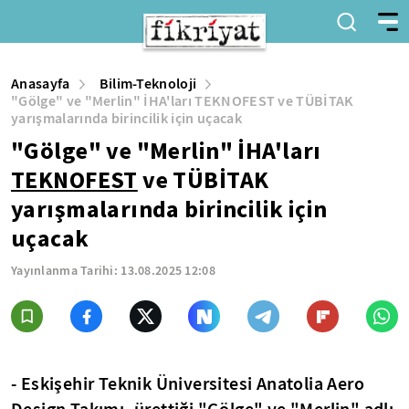
Anasayfa
Bilim-Teknoloji
"Gölge" ve "Merlin" İHA'ları TEKNOFEST ve TÜBİTAK
yarışmalarında birincilik için uçacak
"Gölge" ve "Merlin" İHA'ları
TEKNOFEST
ve TÜBİTAK
yarışmalarında birincilik için
uçacak
Yayınlanma Tarihi:
13.08.2025 12:08
- Eskişehir Teknik Üniversitesi Anatolia Aero