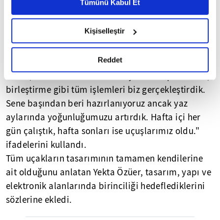
Metnimizi ziyaret edebilirsiniz.
Tümünü Kabul Et
Uçak Mühendisliği Bölümü 1. sınıf öğrencisi 20
6698 sayılı Kişisel Verilerin Korunması Kanunu uyarınca
yaşındaki Yekta Özüer ise elektronik dışındaki tüm
hazırlanmış olan İnternet Sitesi Aydınlatma Metnimizi
Kişiselleştir
yapısal aşamalarındaki çalışmalara katkı
okumak ve sitemizi ziyaretiniz kapsamında
sunduğuna dikkati çekti.
gerçekleştirilen veri işleme faaliyetleri ile ilgili daha
detaylı bilgi almak için lütfen
tıklayınız.
Reddet
Yapısal ekipte 10 kişinin görev aldığına değinen
Özüer, "Sürekli üretim halindeydik. Zımparalama,
birleştirme gibi tüm işlemleri biz gerçekleştirdik.
Sene başından beri hazırlanıyoruz ancak yaz
aylarında yoğunluğumuzu artırdık. Hafta içi her
gün çalıştık, hafta sonları ise uçuşlarımız oldu."
ifadelerini kullandı.
Tüm uçakların tasarımının tamamen kendilerine
ait olduğunu anlatan Yekta Özüer, tasarım, yapı ve
elektronik alanlarında birinciliği hedeflediklerini
sözlerine ekledi.