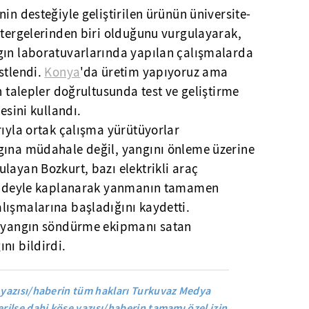
in desteğiyle geliştirilen ürünün üniversite-
stergelerinden biri olduğunu vurgulayarak,
gın laboratuvarlarında yapılan çalışmalarda
stlendi.
Konya
'da üretim yapıyoruz ama
n talepler doğrultusunda test ve geliştirme
esini kullandı.
rıyla ortak çalışma yürütüyorlar
gına müdahale değil, yangını önleme üzerine
layan Bozkurt, bazı elektrikli araç
 maddeyle kaplanarak yanmanın tamamen
lışmalarına başladığını kaydetti.
m yangın söndürme ekipmanı satan
nı bildirdi.
yazısı/haberin tüm hakları Turkuvaz Medya
rilse dahi köşe yazısı/haberin tamamı özel izin