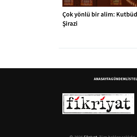
Çok yönlü bir alim: Kutbü
Şirazi
ANASAYFA
GÜNDEM
LİSTE