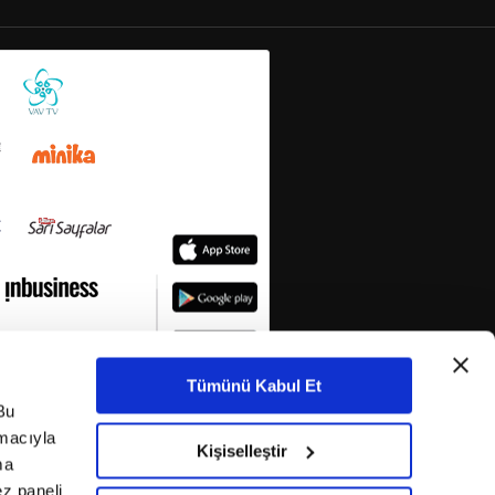
Tümünü Kabul Et
Bu
amacıyla
Kişiselleştir
ma
ez paneli