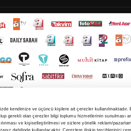
mizde kendimize ve üçüncü kişilere ait çerezler kullanılmaktadır. 
e olup gerekli olan çerezler bilgi toplumu hizmetlerinin sunulması 
kılınması ve kişiselleştirilmesi ve sizlere yönelik reklam/pazarla
zanız dahilinde kullanılacaktır. Çerezlere ilişkin tercihlerinizi çer