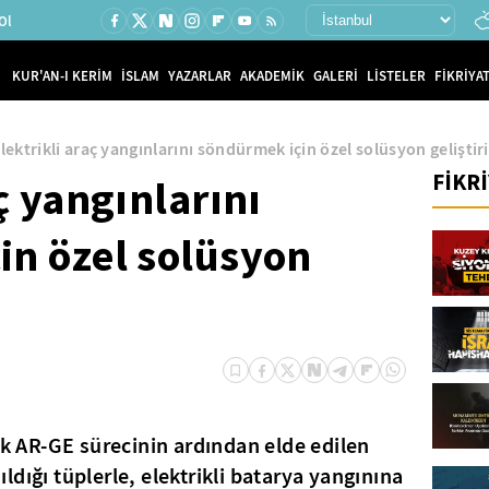
Ol
KUR'AN-I KERİM
İSLAM
YAZARLAR
AKADEMİK
GALERİ
LİSTELER
FİKRİYAT
lektrikli araç yangınlarını söndürmek için özel solüsyon geliştiri
FİKR
ç yangınlarını
in özel solüsyon
lık AR-GE sürecinin ardından elde edilen
dığı tüplerle, elektrikli batarya yangınına