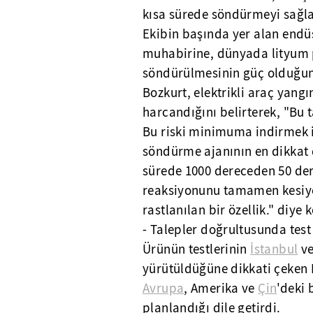
kısa sürede söndürmeyi sağla
Ekibin başında yer alan endüs
muhabirine, dünyada lityum p
söndürülmesinin güç olduğun
Bozkurt, elektrikli araç yang
harcandığını belirterek, "Bu 
Bu riski minimuma indirmek iç
söndürme ajanının en dikkat çe
sürede 1000 dereceden 50 der
reaksiyonunu tamamen kesiyor
rastlanılan bir özellik." diye 
- Talepler doğrultusunda test 
Ürünün testlerinin
İstanbul
v
yürütüldüğüne dikkati çeken 
Avrupa
, Amerika ve
Çin
'deki 
planlandığı dile getirdi.