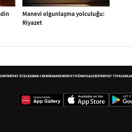
ddin
Manevi olgunlaşma yolculuğu:
Riyazet
LER
FİKRİYAT ÖZEL
KURAN-I KERİM
AKADEMİK
FOTOĞRAF
GALERİ
FİKRİYAT TV
YAZARLA