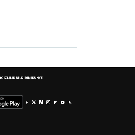
R
GİZLİLİK BİLDİRİMİ
KÜNYE