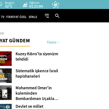
Bugün
Öğlene
32°C
01:21:03
 TV
FİKRİYAT ÖZEL
DİNLE
ldi
İYAT GÜNDEM
Tümü
Kuzey Kıbrıs'ta siyonizm
tehdidi
Sistematik işkence İsrail
hapishaneleri
Mohammed Omer'in
kaleminden
Bombardıman Uçakları
ve Tanklar Arasında
Devlet ve millet