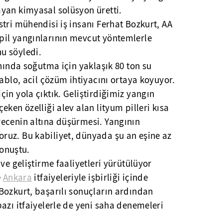
yan kimyasal solüsyon üretti.
tri mühendisi iş insanı Ferhat Bozkurt, AA
il yangınlarının mevcut yöntemlerle
u söyledi.
ınında soğutma için yaklaşık 80 ton su
tablo, acil çözüm ihtiyacını ortaya koyuyor.
in yola çıktık. Geliştirdiğimiz yangın
ken özelliği alev alan lityum pilleri kısa
ecenin altına düşürmesi. Yangının
uz. Bu kabiliyet, dünyada şu an eşine az
konuştu.
ve geliştirme faaliyetleri yürütülüyor
e
Ankara
itfaiyeleriyle işbirliği içinde
Bozkurt, başarılı sonuçların ardından
bazı itfaiyelerle de yeni saha denemeleri