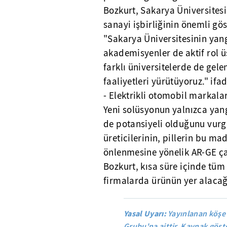
Bozkurt, Sakarya Üniversitesin
sanayi işbirliğinin önemli gö
"Sakarya Üniversitesinin yan
akademisyenler de aktif rol ü
farklı üniversitelerde de gele
faaliyetleri yürütüyoruz." ifad
- Elektrikli otomobil markala
Yeni solüsyonun yalnızca yan
de potansiyeli olduğunu vurgu
üreticilerinin, pillerin bu
önlenmesine yönelik AR-GE ça
Bozkurt, kısa süre içinde tü
firmalarda ürünün yer alacağı
Yasal Uyarı:
Yayınlanan köşe 
Grubu'na aittir. Kaynak göste