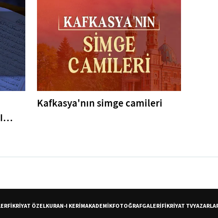
Kafkasya'nın simge camileri
I
er
LER
FİKRİYAT ÖZEL
KURAN-I KERİM
AKADEMİK
FOTOĞRAF
GALERİ
FİKRİYAT TV
YAZARLA