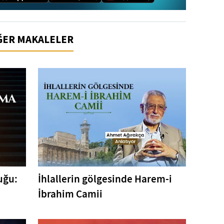
İĞER MAKALELER
uğu:
İhlallerin gölgesinde Harem-i
İbrahim Camii