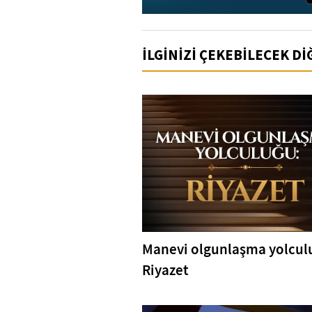
İLGİNİZİ ÇEKEBİLECEK D
Manevi olgunlaşma yolcul
Riyazet