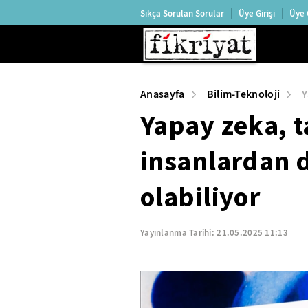
Sıkça Sorulan Sorular
Üye Girişi
Üye 
Anasayfa
Bilim-Teknoloji
Y
Yapay zeka, 
insanlardan d
olabiliyor
Yayınlanma Tarihi:
21.05.2025 11:13