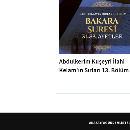
Abdulkerim Kuşeyri İlahi
Kelam'ın Sırları 13. Bölüm 
Bakara Suresi 31-33. Ayetl
Tefsiri
ANASAYFA
GÜNDEM
LİSTE