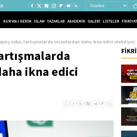
Ol
KUR'AN-I KERİM
İSLAM
YAZARLAR
AKADEMİK
GALERİ
LİSTELER
FİKRİYAT
apay zeka, tartışmalarda insanlardan daha ikna edici olabiliyor
FİKR
tartışmalarda
aha ikna edici