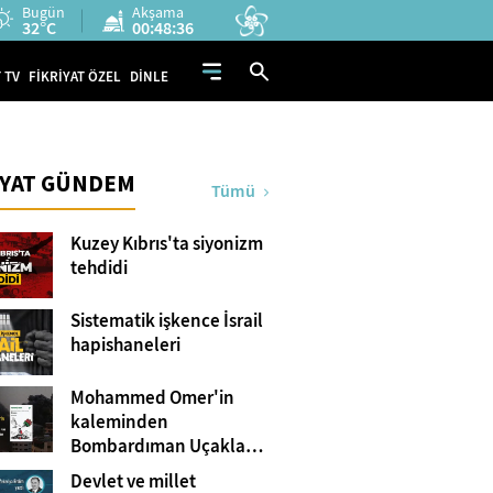
Bugün
Akşama
32°C
00:48:35
 TV
FİKRİYAT ÖZEL
DİNLE
İYAT GÜNDEM
Tümü
Kuzey Kıbrıs'ta siyonizm
tehdidi
Sistematik işkence İsrail
hapishaneleri
Mohammed Omer'in
kaleminden
Bombardıman Uçakları
ve Tanklar Arasında
Devlet ve millet