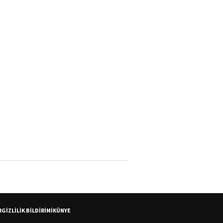
R
GİZLİLİK BİLDİRİMİ
KÜNYE