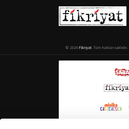
2026
Fikriyat
. Tüm hakları saklıdır.