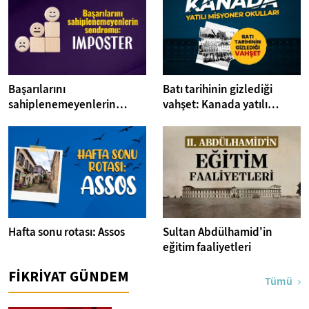
Başarılarını
Batı tarihinin gizlediği
sahiplenemeyenlerin
vahşet: Kanada yatılı
sendromu:Imposter
misyoner okulları
Hafta sonu rotası: Assos
Sultan Abdülhamid'in
eğitim faaliyetleri
FİKRİYAT GÜNDEM
Tümü