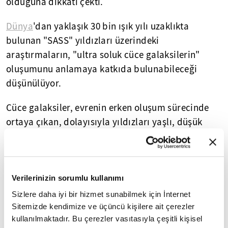
olduğuna dikkati çekti.
Dünya
'dan yaklaşık 30 bin ışık yılı uzaklıkta
bulunan "SASS" yıldızları üzerindeki
araştırmaların, "ultra soluk cüce galaksilerin"
oluşumunu anlamaya katkıda bulunabileceği
düşünülüyor.
Cüce galaksiler, evrenin erken oluşum sürecinde
ortaya çıkan, dolayısıyla yıldızları yaşlı, düşük
yoğunluklu ve az metal barındıran gök cisimleri
olarak biliniyor.
Araştırma, "Monthly Notices of the Royal
Verilerinizin sorumlu kullanımı
Astronomical Society (MNRAS)" dergisinde
Sizlere daha iyi bir hizmet sunabilmek için İnternet
yayımlandı.
Sitemizde kendimize ve üçüncü kişilere ait çerezler
kullanılmaktadır. Bu çerezler vasıtasıyla çeşitli kişisel