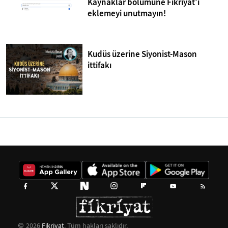
Kaynaklar bölümüne Fikriyat'ı
eklemeyi unutmayın!
Kudüs üzerine Siyonist-Mason
ittifakı
2026
Fikriyat
. Tüm hakları saklıdır.