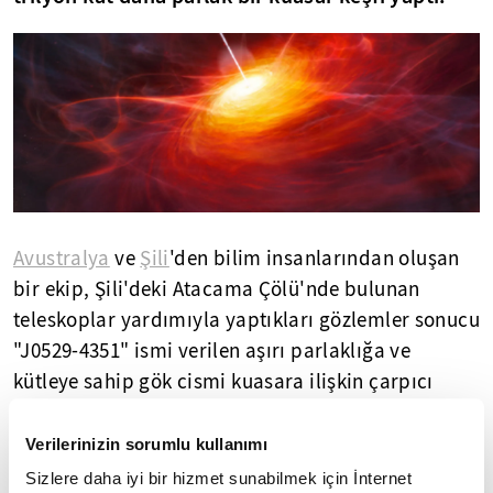
Avustralya
ve
Şili
'den bilim insanlarından oluşan
bir ekip, Şili'deki Atacama Çölü'nde bulunan
teleskoplar yardımıyla yaptıkları gözlemler sonucu
"J0529-4351" ismi verilen aşırı parlaklığa ve
kütleye sahip gök cismi kuasara ilişkin çarpıcı
detaylar buldu.
Verilerinizin sorumlu kullanımı
Gök bilimciler, araştırmalar sonrası, Güneş'ten 500
Sizlere daha iyi bir hizmet sunabilmek için İnternet