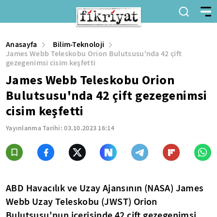
Anasayfa
Bilim-Teknoloji
James Webb Teleskobu Orion Bulutsusu'nda 42 çift
gezegenimsi cisim keşfetti
James Webb Teleskobu Orion
Bulutsusu'nda 42 çift gezegenimsi
cisim keşfetti
Yayınlanma Tarihi:
03.10.2023 16:14
ABD Havacılık ve Uzay Ajansının (NASA) James
Webb Uzay Teleskobu (JWST) Orion
Bulutsusu'nun içerisinde 42 çift gezegenimsi