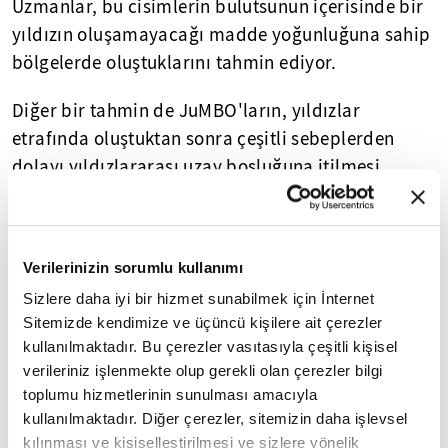
Uzmanlar, bu cisimlerin bulutsunun içerisinde bir
yıldızın oluşamayacağı madde yoğunluğuna sahip
bölgelerde oluştuklarını tahmin ediyor.
Diğer bir tahmin de JuMBO'ların, yıldızlar
etrafında oluştuktan sonra çeşitli sebeplerden
dolayı yıldızlararası uzay boşluğuna itilmesi
olarak belirtildi.
Uzay boşluğuna aynı anda itilen çift cisimlerin
Verilerinizin sorumlu kullanımı
nasıl bir arada kalabildiği bilinmiyor.
Sizlere daha iyi bir hizmet sunabilmek için İnternet
Araştırma, "aeXiv" arşivinde yayımlandı.
Sitemizde kendimize ve üçüncü kişilere ait çerezler
kullanılmaktadır. Bu çerezler vasıtasıyla çeşitli kişisel
verileriniz işlenmekte olup gerekli olan çerezler bilgi
Yasal Uyarı:
Yayınlanan köşe yazısı/haberin tüm hakları
toplumu hizmetlerinin sunulması amacıyla
Turkuvaz Medya Grubu'na aittir. Kaynak gösterilse dahi
köşe yazısı/haberin tamamı özel izin alınmadan
kullanılmaktadır. Diğer çerezler, sitemizin daha işlevsel
kullanılamaz.
kılınması ve kişiselleştirilmesi ve sizlere yönelik