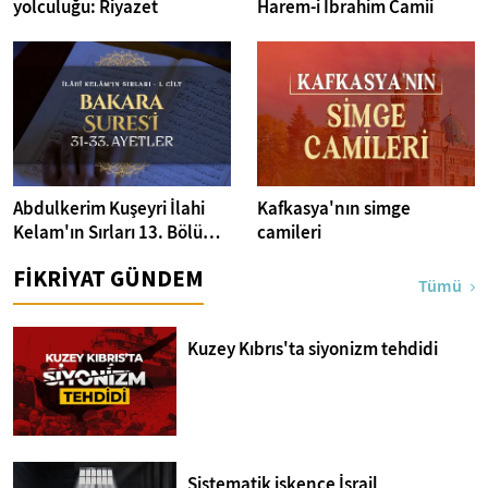
yolculuğu: Riyazet
Harem-i İbrahim Camii
Abdulkerim Kuşeyri İlahi
Kafkasya'nın simge
Kelam'ın Sırları 13. Bölüm I
camileri
Bakara Suresi 31-33.
FİKRİYAT GÜNDEM
Ayetler Tefsiri
Tümü
Kuzey Kıbrıs'ta siyonizm tehdidi
Sistematik işkence İsrail