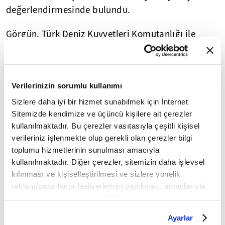
değerlendirmesinde bulundu.
Görgün, Türk Deniz Kuvvetleri Komutanlığı ile
diğer dost ve müttefik ülkelerin deniz kuvvetlerinin
yakın hava savunma ihtiyaçlarının bu sistemle
etkin şekilde karşılanabildiğine dikkati çekerek,
Verilerinizin sorumlu kullanımı
şunları kaydetti:
Sizlere daha iyi bir hizmet sunabilmek için İnternet
"GÖKDENİZ Yakın Hava Savunma Sistemi,
Sitemizde kendimize ve üçüncü kişilere ait çerezler
kullanılmaktadır. Bu çerezler vasıtasıyla çeşitli kişisel
üzerinde konuşlu bulunduğu gemiyi hedef alan
verileriniz işlenmekte olup gerekli olan çerezler bilgi
anti-gemi füzelerini imha edebilen nokta
toplumu hizmetlerinin sunulması amacıyla
savunma sistemi olarak öne çıkıyor. ASELSAN'ın
kullanılmaktadır. Diğer çerezler, sitemizin daha işlevsel
geliştirdiği 35 milimetre parçacıklı mühimmat
kılınması ve kişiselleştirilmesi ve sizlere yönelik
(ATOM) ile yüksek etkili menzile sahip olan
reklam/pazarlama faaliyetlerinin yapılması, amaçlarıyla
sınırlı olarak açık rızanız dahilinde kullanılacaktır.
sistem, parçacıklı mühimmat ve klasik tahrip
Çerezlere ilişkin tercihlerinizi çerez paneli vasıtasıyla
mühimmatının aynı anda yüklenmesine ve hedef
Ayarlar
belirleyebilirsiniz. Çerezlere ilişkin detaylı bilgi için