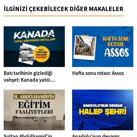
İLGİNİZİ ÇEKEBİLECEK DİĞER MAKALELER
Batı tarihinin gizlediği
Hafta sonu rotası: Assos
vahşet: Kanada yatılı
misyoner okulları
Sultan Abdülhamid'in
Anadolu'nun devamı: