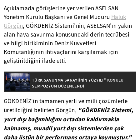
Açıklamada görüşlerine yer verilen ASELSAN
Yönetim Kurulu Başkanı ve Genel Müdürü
Haluk
Görgün
, GÖKDENİZ Sistemi'nin, ASELSAN'ın yakın
alan hava savunma konusundaki derin tecrübesi
ve bilgi birikiminin Deniz Kuvvetleri
Komutanlığının ihtiyaçlarını karşılamak için
geliştirildiğini ifade etti.
TÜRK SAVUNMA SANAYİİNİN YÜZYILI" KONULU
SEMPOZYUM DÜZENLENDİ
GÖKDENİZ'in tamamen yerli ve milli çözümlerle
"GÖKDENİZ Sistemi,
üretildiğini belirten Görgün,
yurt dışı bağımlılığını ortadan kaldırmakla
kalmamış, muadil yurt dışı sistemlerden çok
daha üstün bir performans ortaya koymuştur."