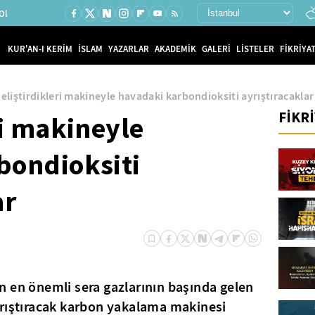
Ol
KUR'AN-I KERİM
İSLAM
YAZARLAR
AKADEMİK
GALERİ
LİSTELER
FİKRİYAT
eliştirdikleri makineyle havadaki karbondioksiti ayrıştıracaklar
FİKR
ri makineyle
bondioksiti
ar
 en önemli sera gazlarının başında gelen
yrıştıracak karbon yakalama makinesi