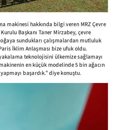
ama makinesi hakkında bilgi veren MRZ Çevre
im Kurulu Başkanı Taner Mirzabey, çevre
 doğaya sundukları çalışmalardan mutluluk
Paris İklim Anlaşması bize ufuk oldu.
yakalama teknolojisini ülkemize sağlamayı
z makinenin en küçük modelinde 5 bin ağacın
de yapmayı başardık." diye konuştu.