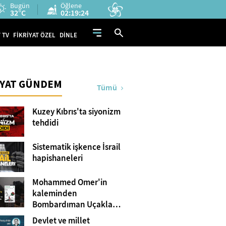
Bugün
Öğlene
32°C
02:19:22
 TV
FİKRİYAT ÖZEL
DİNLE
İYAT GÜNDEM
Tümü
Kuzey Kıbrıs'ta siyonizm
tehdidi
Sistematik işkence İsrail
hapishaneleri
Mohammed Omer'in
kaleminden
Bombardıman Uçakları
ve Tanklar Arasında
Devlet ve millet