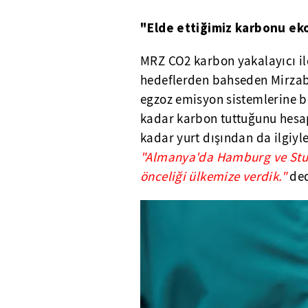
"Elde ettiğimiz karbonu ek
MRZ CO2 karbon yakalayıcı ile
hedeflerden bahseden Mirzabey
egzoz emisyon sistemlerine b
kadar karbon tuttuğunu hesap
kadar yurt dışından da ilgiyl
"Almanya'da Hamburg ve Stut
önceliği ülkemize verdik."
ded