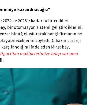
onomiye kazandıracağız"
 2024 ve 2025'e kadar belirledikleri
, bir otomasyon sistemi geliştirdiklerini,
enzer bir ağ oluşturarak hangi firmanın ne
layabileceklerini söyledi. Cihazın
yurt
içi
e karşılandığını ifade eden Mirzabey,
tgart'tan makinelerimize talep var ama
i.