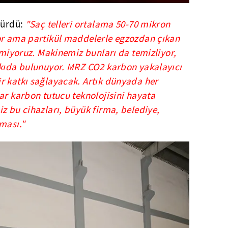
dürdü:
"Saç telleri ortalama 50-70 mikron
or ama partikül maddelerle egzozdan çıkan
remiyoruz. Makinemiz bunları da temizliyor,
tkıda bulunuyor. MRZ CO2 karbon yakalayıcı
r katkı sağlayacak. Artık dünyada her
ar karbon tutucu teknolojisini hayata
z bu cihazları, büyük firma, belediye,
ması."