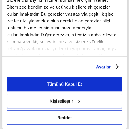
Sizlere daha iyi bir hizmet sunabilmek için İnternet
Sitemizde kendimize ve üçüncü kişilere ait çerezler
kullanılmaktadır. Bu çerezler vasıtasıyla çeşitli kişisel
İLGİNİZİ ÇEKEBİLECEK DİĞER MAKALELER
verileriniz işlenmekte olup gerekli olan çerezler bilgi
toplumu hizmetlerinin sunulması amacıyla
kullanılmaktadır. Diğer çerezler, sitemizin daha işlevsel
kılınması ve kişiselleştirilmesi ve sizlere yönelik
reklam/pazarlama faaliyetlerinin yapılması, amaçlarıyla
sınırlı olarak açık rızanız dahilinde kullanılacaktır.
Çerezlere ilişkin tercihlerinizi çerez paneli vasıtasıyla
Ayarlar
belirleyebilirsiniz. Çerezlere ilişkin detaylı bilgi için
Ayarlar butonuna tıklayabilir,
Çerez Bilgilendirme
Batı tarihinin gizlediği
Hafta sonu rotası: Assos
Metnimizi ziyaret edebilirsiniz.
Tümünü Kabul Et
vahşet: Kanada yatılı
6698 sayılı Kişisel Verilerin Korunması Kanunu uyarınca
misyoner okulları
hazırlanmış olan İnternet Sitesi Aydınlatma Metnimizi
Kişiselleştir
okumak ve sitemizi ziyaretiniz kapsamında
gerçekleştirilen veri işleme faaliyetleri ile ilgili daha
detaylı bilgi almak için lütfen
tıklayınız.
Reddet