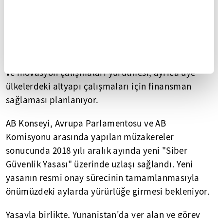
alanında "lider rol" üstlenmek için siber savunma
merkezi kurulmasını teklif etti. Yeni merkezin üye
ülkeler arasında bir ağ kurulmasına ve iş birliği
yapılmasına katkı sağlaması öngörülüyor. Özel
sektörle de iş birliği yapacak merkezin, araştırma
ve inovasyon çalışmaları yürütmesi, ayrıca üye
ülkelerdeki altyapı çalışmaları için finansman
sağlaması planlanıyor.
AB Konseyi, Avrupa Parlamentosu ve AB
Komisyonu arasında yapılan müzakereler
sonucunda 2018 yılı aralık ayında yeni "Siber
Güvenlik Yasası" üzerinde uzlaşı sağlandı. Yeni
yasanın resmi onay sürecinin tamamlanmasıyla
önümüzdeki aylarda yürürlüğe girmesi bekleniyor.
Yasayla birlikte, Yunanistan'da yer alan ve görev