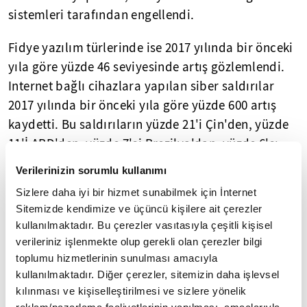
sistemleri tarafından engellendi.
Fidye yazılım türlerinde ise 2017 yılında bir önceki
yıla göre yüzde 46 seviyesinde artış gözlemlendi.
Internet bağlı cihazlara yapılan siber saldırılar
2017 yılında bir önceki yıla göre yüzde 600 artış
kaydetti. Bu saldırıların yüzde 21'i Çin'den, yüzde
11'İ ABD'den, yüzde 7'si Brezilya'dan, yüzde 6'sı
Rusya'dan, yüzde 5'i Hindistan'dan
Verilerinizin sorumlu kullanımı
gerçekleştirildi.
Sizlere daha iyi bir hizmet sunabilmek için İnternet
Sitemizde kendimize ve üçüncü kişilere ait çerezler
KOORDİNELİ BİR SİBER SALDIRININ OLASI
kullanılmaktadır. Bu çerezler vasıtasıyla çeşitli kişisel
MALİYETİ 85-193 MİLYAR DOLAR
verileriniz işlenmekte olup gerekli olan çerezler bilgi
toplumu hizmetlerinin sunulması amacıyla
İngiliz sigorta platformu Lloyds of London ve risk
kullanılmaktadır. Diğer çerezler, sitemizin daha işlevsel
yönetim şirketi Aon tarafından yapılan
kılınması ve kişiselleştirilmesi ve sizlere yönelik
reklam/pazarlama faaliyetlerinin yapılması, amaçlarıyla