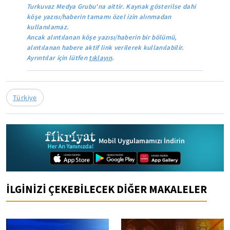
Turkuvaz Medya Grubu'na aittir. Kaynak gösterilse dahi
köşe yazısı/haberin tamamı özel izin alınmadan
kullanılamaz.
Ancak alıntılanan köşe yazısı/haberin bir bölümü,
alıntılanan habere aktif link verilerek kullanılabilir.
Ayrıntılar için lütfen
tıklayın
.
Türkiye
Mobil Uygulamamızı İndirin
İLGİNİZİ ÇEKEBİLECEK DİĞER MAKALELER