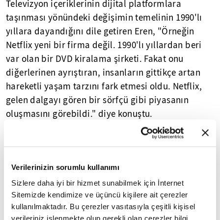
Televizyon içeriklerinin dijital platformlara
taşınması yönündeki değişimin temelinin 1990'lı
yıllara dayandığını dile getiren Eren, "Örneğin
Netflix yeni bir firma değil. 1990'lı yıllardan beri
var olan bir DVD kiralama şirketi. Fakat onu
diğerlerinen ayrıştıran, insanların gittikçe artan
hareketli yaşam tarzını fark etmesi oldu. Netflix,
gelen dalgayı gören bir sörfçü gibi piyasanın
oluşmasını görebildi." diye konuştu.
Söz konusu platformların içeriklerinin yakın
zamanda Oscar ödüllerini toplamaya
başlayacağını savunan Eren, "Sinemayı bilen
Verilerinizin sorumlu kullanımı
şirketler oldukları için özgün içerik üretebiliyorlar.
Sizlere daha iyi bir hizmet sunabilmek için İnternet
Netflix 20'nin üzerinde dilde özgün içerik üretiyor
Sitemizde kendimize ve üçüncü kişilere ait çerezler
ki bu çok kıymetli." ifadesini kullandı.
kullanılmaktadır. Bu çerezler vasıtasıyla çeşitli kişisel
verileriniz işlenmekte olup gerekli olan çerezler bilgi