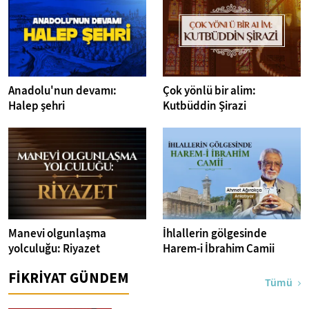
Anadolu'nun devamı:
Çok yönlü bir alim:
Halep şehri
Kutbüddin Şirazi
Manevi olgunlaşma
İhlallerin gölgesinde
yolculuğu: Riyazet
Harem-i İbrahim Camii
FİKRİYAT GÜNDEM
Tümü