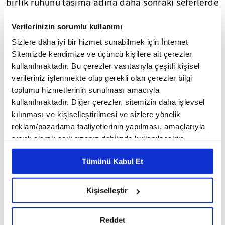
birlik ruhunu taşıma adına daha sonraki seferlerde
de diğer ülkelerin bilim insanlarının aramızda
Verilerinizin sorumlu kullanımı
olması bizim için önem taşıyor."
Sizlere daha iyi bir hizmet sunabilmek için İnternet
"TÜRK JEOLOGLARLA ANTARKTİKA'DA BİRLİKTE
Sitemizde kendimize ve üçüncü kişilere ait çerezler
kullanılmaktadır. Bu çerezler vasıtasıyla çeşitli kişisel
ÇALIŞABİLİRİZ"
verileriniz işlenmekte olup gerekli olan çerezler bilgi
toplumu hizmetlerinin sunulması amacıyla
İstanbul Teknik Üniversitesi (İTÜ) Kutup
kullanılmaktadır. Diğer çerezler, sitemizin daha işlevsel
Araştırmaları Uyg-Ar Merkezi (PolReC)
kılınması ve kişiselleştirilmesi ve sizlere yönelik
koordinesinde yapılan sefere katılan
reklam/pazarlama faaliyetlerinin yapılması, amaçlarıyla
araştırmacılardan Bulgaristan Ulusal Kutup
sınırlı olarak açık rızanız dahilinde kullanılacaktır.
Araştırmaları Merkezi Bilim ve Eğitim Projeleri
Çerezlere ilişkin tercihlerinizi çerez paneli vasıtasıyla
Tümünü Kabul Et
belirleyebilirsiniz. Çerezlere ilişkin detaylı bilgi için
Koordinatörü Jeolog Stefan Velev, Antarktika'ya
Ayarlar butonuna tıklayabilir,
Çerez Bilgilendirme
4'üncü gelişi olduğunu söyledi.
Metnimizi ziyaret edebilirsiniz.
Kişiselleştir
6698 sayılı Kişisel Verilerin Korunması Kanunu uyarınca
Volkanik kayalar üzerine uzmanlaştığını ifade eden
hazırlanmış olan İnternet Sitesi Aydınlatma Metnimizi
Velev, Horseshoe Adası'nın magmatik kayalardan
Reddet
okumak ve sitemizi ziyaretiniz kapsamında