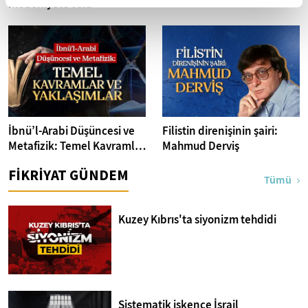
medeniyete vefa
İbnü’l-Arabi Düşüncesi ve
Filistin direnişinin şairi:
Metafizik: Temel Kavramlar
Mahmud Derviş
ve Yaklaşımlar
FİKRİYAT GÜNDEM
Tümü
Kuzey Kıbrıs'ta siyonizm tehdidi
Sistematik işkence İsrail