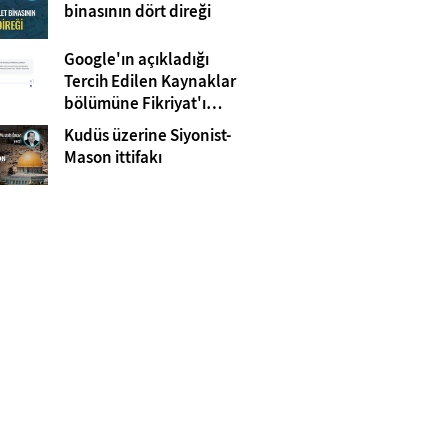
Gazze
binasının dört direği
Google'ın açıkladığı
Tercih Edilen Kaynaklar
bölümüne Fikriyat'ı
eklemeyi unutmayın!
Kudüs üzerine Siyonist-
Mason ittifakı