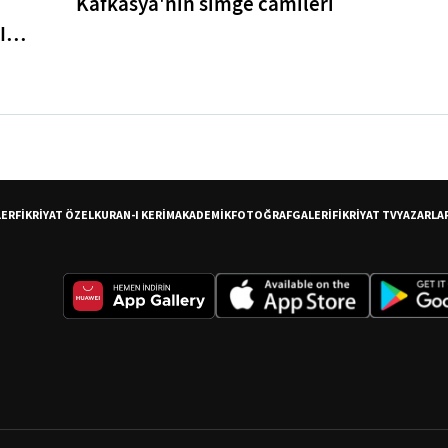
Kafkasya'nın simge camileri
I
er
LER
FİKRİYAT ÖZEL
KURAN-I KERİM
AKADEMİK
FOTOĞRAF
GALERİ
FİKRİYAT TV
YAZARLA