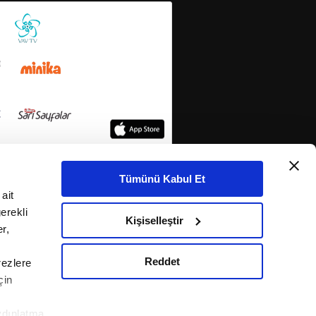
Tümünü Kabul Et
ait
erekli
Kişiselleştir
r,
Reddet
rezlere
çin
ydınlatma