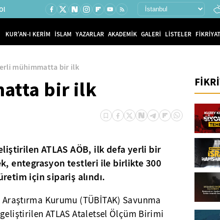
Ol
KUR'AN-I KERİM
İSLAM
YAZARLAR
AKADEMİK
GALERİ
LİSTELER
FİKRİYAT
erli mühimmatta bir ilk
FİKR
tta bir ilk
ştirilen ATLAS AÖB, ilk defa yerli bir
 entegrasyon testleri ile birlikte 300
üretim için sipariş alındı.
jik Araştırma Kurumu (TÜBİTAK) Savunma
geliştirilen ATLAS Ataletsel Ölçüm Birimi