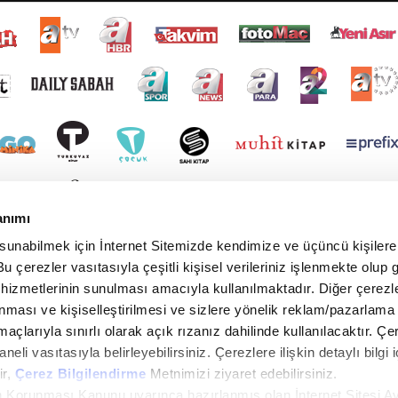
anımı
 sunabilmek için İnternet Sitemizde kendimize ve üçüncü kişilere 
u çerezler vasıtasıyla çeşitli kişisel verileriniz işlenmekte olup g
 hizmetlerinin sunulması amacıyla kullanılmaktadır. Diğer çerezle
ınması ve kişiselleştirilmesi ve sizlere yönelik reklam/pazarlama
maçlarıyla sınırlı olarak açık rızanız dahilinde kullanılacaktır. Çe
paneli vasıtasıyla belirleyebilirsiniz. Çerezlere ilişkin detaylı bilgi i
ir,
Çerez Bilgilendirme
Metnimizi ziyaret edebilirsiniz.
rin Korunması Kanunu uyarınca hazırlanmış olan İnternet Sitesi A