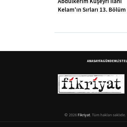
Abdulkerim Kuşeyri İlahi
Kelam'ın Sırları 13. Bölüm 
Bakara Suresi 31-33. Ayetl
Tefsiri
ANASAYFA
GÜNDEM
LİSTE
2026
Fikriyat
. Tüm hakları saklıdır.