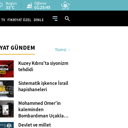
Bugün
Öğlene
33°C
01:25:44
 TV
FİKRİYAT ÖZEL
DİNLE
İYAT GÜNDEM
Tümü
Kuzey Kıbrıs'ta siyonizm
tehdidi
Sistematik işkence İsrail
hapishaneleri
Mohammed Omer'in
kaleminden
Bombardıman Uçakları
ve Tanklar Arasında
Devlet ve millet