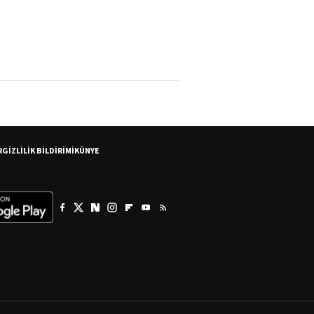
R
GİZLİLİK BİLDİRİMİ
KÜNYE