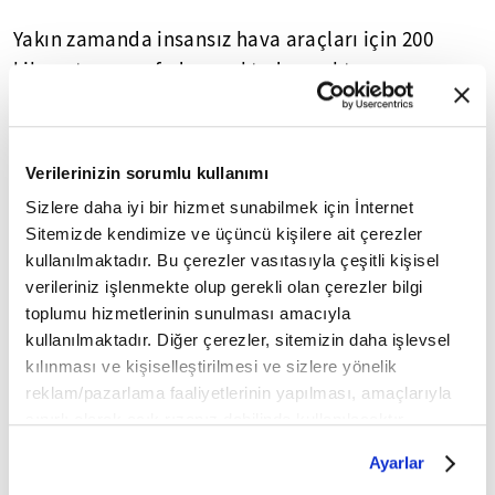
Yakın zamanda insansız hava araçları için 200
kilometre mesafeden, noktadan noktaya
haberleşebilen veri link sistemi geliştiren şirket,
sistemi ilk kez nisan-mayıs aylarında İstanbul'da
gerçekleştirilecek IDEF 2019'da sergilemeye
Verilerinizin sorumlu kullanımı
hazırlanıyor.
Sizlere daha iyi bir hizmet sunabilmek için İnternet
Sitemizde kendimize ve üçüncü kişilere ait çerezler
ARTAN İHTİYAÇLARI KARŞILAYACAK
kullanılmaktadır. Bu çerezler vasıtasıyla çeşitli kişisel
verileriniz işlenmekte olup gerekli olan çerezler bilgi
Meteksan Savunma, yapacağı yeni yatırımla
toplumu hizmetlerinin sunulması amacıyla
geliştirdiği haberleşme sistemlerine yönelik üretim
kullanılmaktadır. Diğer çerezler, sitemizin daha işlevsel
hattı kapasitesini artıracak.
kılınması ve kişiselleştirilmesi ve sizlere yönelik
reklam/pazarlama faaliyetlerinin yapılması, amaçlarıyla
Bu kapsamda, üretim hattında yer alan elektronik
sınırlı olarak açık rızanız dahilinde kullanılacaktır.
kart üretimi ve testleri için kullanılan altyapılar
Çerezlere ilişkin tercihlerinizi çerez paneli vasıtasıyla
Ayarlar
belirleyebilirsiniz. Çerezlere ilişkin detaylı bilgi için
belirlenerek kapasite artırımına yönelik dizgi