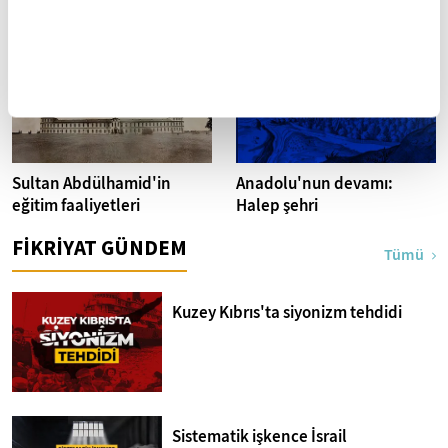
misyoner okulları
Sultan Abdülhamid'in
Anadolu'nun devamı:
eğitim faaliyetleri
Halep şehri
FİKRİYAT GÜNDEM
Tümü
Kuzey Kıbrıs'ta siyonizm tehdidi
Sistematik işkence İsrail