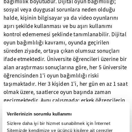
bağımlılık boyutudur. Dijital oyun bağımlılığı;
sosyal veya duygusal sorunlara neden olduğu
halde, kişinin bilgisayar ya da video oyunlarını
aşırı şekilde kullanması ve bu aşırı kullanımı
kontrol edememesi şeklinde tanımlanabilir. Dijital
oyun bağımlılığı kavramı, oyunda geçirilen
süreden ziyade, ortaya çıkan olumsuz sonuçları
ifade etmektedir. Üniversite öğrencileri üzerine bir
alan araştırması sonuçlarına göre, her 5 üniversite
öğrencisinden 1'i oyun bağımlılığı riski
taşımaktadır. Her 3 kişiden 1'i, her gün en az 1 saat
olmak üzere, saatlerce oyun başında zaman
geçirmektedir. Aynı çalışmada; erkek öğrencilerin,
kız öğrencilerden daha ciddi bir şekilde bilgisayar
Verilerinizin sorumlu kullanımı
oyunlarının etkilerine maruz kaldığı görülmüştür.
Sizlere daha iyi bir hizmet sunabilmek için İnternet
Erkekler daha çok aksiyon-macera, strateji, spor
Sitemizde kendimize ve üçüncü kişilere ait çerezler