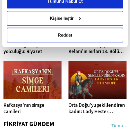
Metnimizi ziyaret edebilirsiniz.
Tümünü Kabul Et
6698 sayılı Kişisel Verilerin Korunması Kanunu uyarınca
hazırlanmış olan İnternet Sitesi Aydınlatma Metnimizi
Kişiselleştir
okumak ve sitemizi ziyaretiniz kapsamında
gerçekleştirilen veri işleme faaliyetleri ile ilgili daha
detaylı bilgi almak için lütfen
tıklayınız.
Reddet
Manevi olgunlaşma
Abdulkerim Kuşeyri İlahi
yolculuğu: Riyazet
Kelam'ın Sırları 13. Bölüm I
Bakara Suresi 31-33.
Ayetler Tefsiri
Kafkasya'nın simge
Orta Doğu'yu şekillendiren
camileri
kadın: Lady Hester
Stanhope
FİKRİYAT GÜNDEM
Tümü