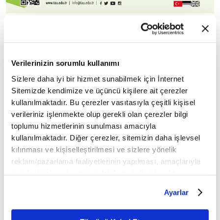
Yasal Uyarı:
Yayınlanan köşe yazısı/haberin tüm hakları
Turkuvaz Medya Grubu'na aittir. Kaynak gösterilse dahi
Verilerinizin sorumlu kullanımı
köşe yazısı/haberin tamamı özel izin alınmadan
kullanılamaz.
Sizlere daha iyi bir hizmet sunabilmek için İnternet
Ancak alıntılanan köşe yazısı/haberin bir bölümü,
Sitemizde kendimize ve üçüncü kişilere ait çerezler
alıntılanan habere aktif link verilerek kullanılabilir.
kullanılmaktadır. Bu çerezler vasıtasıyla çeşitli kişisel
Ayrıntılar için lütfen
tıklayın
.
verileriniz işlenmekte olup gerekli olan çerezler bilgi
toplumu hizmetlerinin sunulması amacıyla
kullanılmaktadır. Diğer çerezler, sitemizin daha işlevsel
Mobil Uygulamamızı İndirin
kılınması ve kişiselleştirilmesi ve sizlere yönelik
reklam/pazarlama faaliyetlerinin yapılması, amaçlarıyla
sınırlı olarak açık rızanız dahilinde kullanılacaktır.
Çerezlere ilişkin tercihlerinizi çerez paneli vasıtasıyla
İLGİNİZİ ÇEKEBİLECEK DİĞER MAKALELER
Ayarlar
belirleyebilirsiniz. Çerezlere ilişkin detaylı bilgi için
Ayarlar butonuna tıklayabilir,
Çerez Bilgilendirme