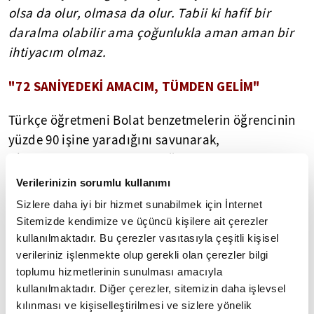
olsa da olur, olmasa da olur. Tabii ki hafif bir
daralma olabilir ama çoğunlukla aman aman bir
ihtiyacım olmaz.
"72 SANİYEDEKİ AMACIM, TÜMDEN GELİM"
Türkçe öğretmeni Bolat benzetmelerin öğrencinin
yüzde 90 işine yaradığını savunarak,
"İstisnalarımız da mevcut. Öğretmen arkadaşlarım
illaki eleştirecektir, 'Bütün kuralları böyle
Verilerinizin sorumlu kullanımı
veremeyiz.' diyecektir. Hak da veriyorum onlara
Sizlere daha iyi bir hizmet sunabilmek için İnternet
ama yüzde 90 oranında tutacaktır. Bizim amacımız
Sitemizde kendimize ve üçüncü kişilere ait çerezler
da aslında önce dilimizi öğretmek, sonra sınavda
kullanılmaktadır. Bu çerezler vasıtasıyla çeşitli kişisel
verileriniz işlenmekte olup gerekli olan çerezler bilgi
başarı yakalamak."
ifadelerini kullandı.
toplumu hizmetlerinin sunulması amacıyla
kullanılmaktadır. Diğer çerezler, sitemizin daha işlevsel
Metaforların bütün gramer kuralları için geçerli
kılınması ve kişiselleştirilmesi ve sizlere yönelik
olabileceğini sözlerine ekleyen Bolat, şunları