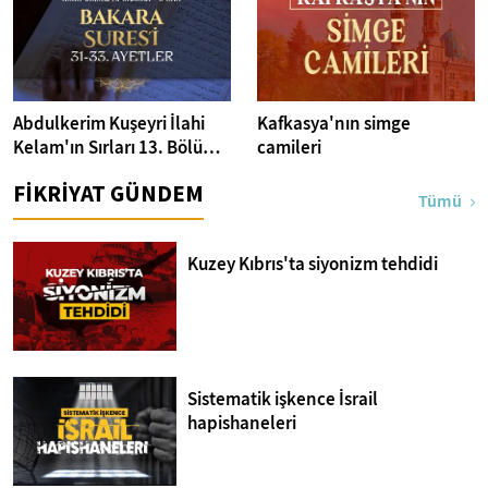
Abdulkerim Kuşeyri İlahi
Kafkasya'nın simge
Kelam'ın Sırları 13. Bölüm I
camileri
Bakara Suresi 31-33.
FİKRİYAT GÜNDEM
Ayetler Tefsiri
Tümü
Kuzey Kıbrıs'ta siyonizm tehdidi
Sistematik işkence İsrail
hapishaneleri