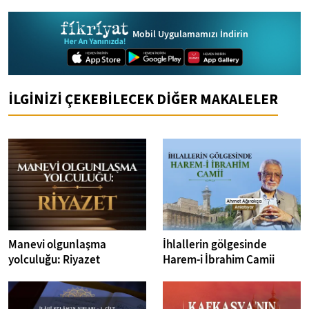
Mobil Uygulamamızı İndirin
İLGİNİZİ ÇEKEBİLECEK DİĞER MAKALELER
Manevi olgunlaşma
İhlallerin gölgesinde
yolculuğu: Riyazet
Harem-i İbrahim Camii