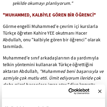
şekilde okumayı planlıyorum."
"MUHAMMED, KALBİYLE GÖREN BİR ÖĞRENCİ"
Görme engelli Muhammed'e çevrim içi kurslarla
Türkçe öğreten Kahire YEE okutmanı Hacer
Abdullah, onu "kalbiyle gören bir öğrenci" olarak
tanımladı.
Muhammed'e sınıf arkadaşlarının da yardımıyla
telkin yöntemini kullanarak Türkçe öğrettiğini
aktaran Abdullah,
"Muhammed beni başarısıyla ve
azmiyle çok mutlu etti. Ümit ediyorum ileride çok
daha güzel başarılara imza atar."
diye konuştu.
KURS ARKADAŞLARIYLA BULUŞMAK İÇİN 6 SAAT
YOL GELDİ