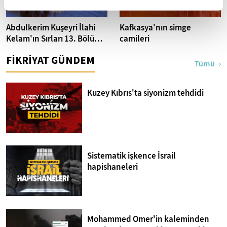
Abdulkerim Kuşeyri İlahi
Kafkasya'nın simge
Kelam'ın Sırları 13. Bölüm I
camileri
Bakara Suresi 31-33.
FİKRİYAT GÜNDEM
Ayetler Tefsiri
Tümü
Kuzey Kıbrıs'ta siyonizm tehdidi
Sistematik işkence İsrail
hapishaneleri
Mohammed Omer'in kaleminden