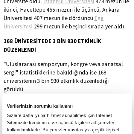
üniversite oldu.
İstanbul Üniversitesi
478 mezun ile
ikinci, Hacettepe 465 mezun ile üçüncü, Ankara
Üniversitesi 407 mezun ile dördüncü
Ege
Üniversitesi
299 mezun ile beşinci sırada yer aldı.
168 ÜNİVERSİTEDE 3 BİN 930 ETKİNLİK
DÜZENLENDİ
"Uluslararası sempozyum, kongre veya sanatsal
sergi" istatistiklerine bakıldığında ise 168
üniversitenin 3 bin 930 etkinlik düzenlediği
görüldü.
Uluslararası etkinlik sayısının en yüksek olduğu
Verilerinizin sorumlu kullanımı
üniversitelerin başında 397 etkinlik ile Hacettepe
Sizlere daha iyi bir hizmet sunabilmek için İnternet
yer aldı. İstanbul Üniversitesi 321 etkinlik ile ikinci,
Sitemizde kendimize ve üçüncü kişilere ait çerezler
Anadolu Üniversitesi 217 etkinlik ile üçüncü,
kullanılmaktadır. Bu çerezler vasıtasıyla çeşitli kişisel