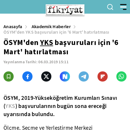
Anasayfa
Akademik Haberler
ÖSYM'den YKS başvuruları için '6 Mart' hatırlatması
ÖSYM'den
YKS
başvuruları için '6
Mart' hatırlatması
Yayınlanma Tarihi:
06.03.2019 15:11
ÖSYM, 2019-Yükseköğretim Kurumları Sınavı
(
YKS
) başvurularının bugün sona ereceği
uyarısında bulundu.
Ölçme, Seçme ve Yerleştirme Merkezi