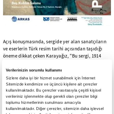
Açış konuşmasında, sergide yer alan sanatçıların
ve eserlerin Türk resim tarihi açısından taşıdığı
öneme dikkat çeken Karayağız, "Bu sergi, 1914
Çallı Kuşağı dediğimiz, daha sonrasında D Grubu
olarak adlandırdığımız akademi hocalarımızın,
Verilerinizin sorumlu kullanımı
diğer adıyla Üçüncü Dönem Türk Sanatçıları'nın,
Sizlere daha iyi bir hizmet sunabilmek için İnternet
hemen hepsine önderlik etmiş sanatçıların
Sitemizde kendimize ve üçüncü kişilere ait çerezler
kullanılmaktadır. Bu çerezler vasıtasıyla çeşitli kişisel
eserlerinden oluşmaktadır' dedi. "Renoir'dan
verileriniz işlenmekte olup gerekli olan çerezler bilgi
Georges Braque'a kadar 102 eseri buraya
toplumu hizmetlerinin sunulması amacıyla
getirmek,
Türkiye
Cumhuriyeti'nde toplamak,
kullanılmaktadır. Diğer çerezler, sitemizin daha işlevsel
kültür ve sanatı 1882'den 2018'e kadar ayakta tutan