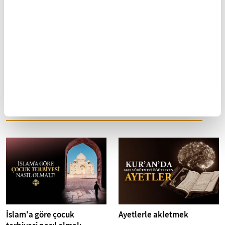
İstanbul
Türkiye
Mobil Uygulamamızı İndirin
İLGİNİZİ ÇEKEBİLECEK DİĞER MAKALELER
İslam'a göre çocuk
Ayetlerle akletmek