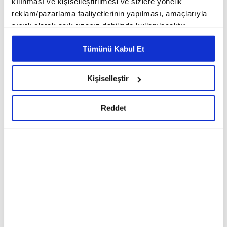
kılınması ve kişiselleştirilmesi ve sizlere yönelik
kurumumuzla buluşturmak olağan üstü bir
reklam/pazarlama faaliyetlerinin yapılması, amaçlarıyla
serüven. Bizim için de müthiş bir heyecan ve keyif"
sınırlı olarak açık rızanız dahilinde kullanılacaktır.
Çerezlere ilişkin tercihlerinizi çerez paneli vasıtasıyla
diyen Prof. Karayağız, serginin gerçekleşmesindeki
Tümünü Kabul Et
belirleyebilirsiniz. Çerezlere ilişkin detaylı bilgi için
çabalarından dolayı Arkas Holding Yönetim Kurulu
Ayarlar butonuna tıklayabilir,
Çerez Bilgilendirme
Başkanı Lucien Arkas'a ve serginin küratörü Niko
Metnimizi ziyaret edebilirsiniz.
Kişiselleştir
Filidis'e teşekkür etti.
6698 sayılı Kişisel Verilerin Korunması Kanunu uyarınca
hazırlanmış olan İnternet Sitesi Aydınlatma Metnimizi
Reddet
okumak ve sitemizi ziyaretiniz kapsamında
gerçekleştirilen veri işleme faaliyetleri ile ilgili daha
detaylı bilgi almak için lütfen
tıklayınız.