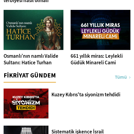
terbiyesi nasıl olmalı
Osmanlı’nın namlı Valide
661 yıllık miras: Leylekli
Sultanı: Hatice Turhan
Güdük Minareli Cami
FİKRİYAT GÜNDEM
Tümü
Kuzey Kıbrıs'ta siyonizm tehdidi
Sistematik işkence İsrail