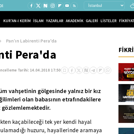
Ol
KUR'AN-I KERİM
İSLAM
YAZARLAR
AKADEMİK
GALERİ
LİSTELER
FİKRİYAT
Pan’ın Labirenti Pera'da
FİKR
nti Pera'da
ncelleme Tarihi:
14.04.2018 17:50
tüm vahşetinin gölgesinde yalnız bir kız
ğilimleri olan babasının etrafındakilere
at gözlemlemektedir.
kten kaçabileceği tek yer kendi hayal
 bulamadığı huzuru, hayallerinde aramaya