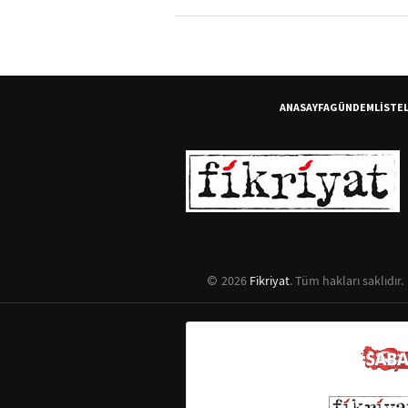
ANASAYFA
GÜNDEM
LİSTE
2026
Fikriyat
. Tüm hakları saklıdır.