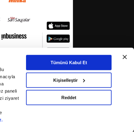
Tümünü Kabul Et
Bu
amacıyla
Kişiselleştir
ma
ez paneli
Reddet
i ziyaret
e
z.
KETİ