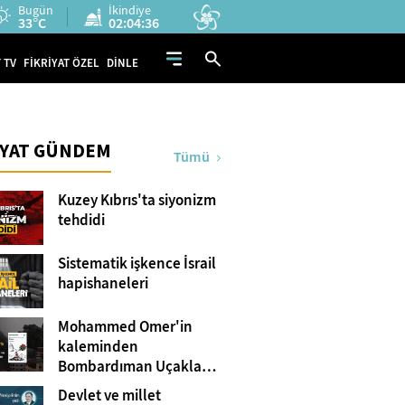
Bugün
İkindiye
33°C
02:04:36
 TV
FİKRİYAT ÖZEL
DİNLE
İYAT GÜNDEM
Tümü
Kuzey Kıbrıs'ta siyonizm
tehdidi
Sistematik işkence İsrail
hapishaneleri
Mohammed Omer'in
kaleminden
Bombardıman Uçakları
ve Tanklar Arasında
Devlet ve millet