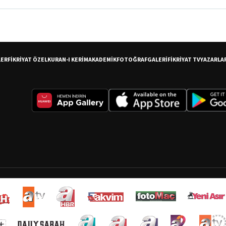
LER
FİKRİYAT ÖZEL
KURAN-I KERİM
AKADEMİK
FOTOĞRAF
GALERİ
FİKRİYAT TV
YAZARLA