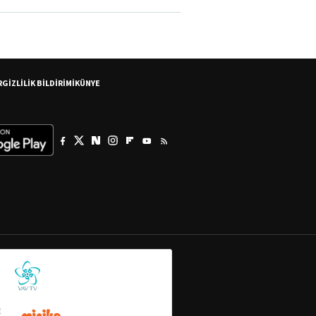
R
GİZLİLİK BİLDİRİMİ
KÜNYE