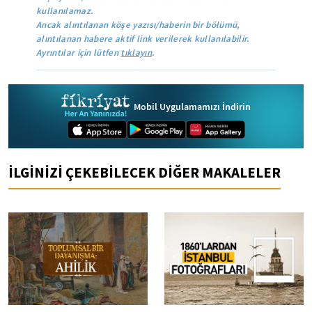
kullanılamaz.
Ancak alıntılanan köşe yazısı/haberin bir bölümü,
alıntılanan habere aktif link verilerek kullanılabilir.
Ayrıntılar için lütfen
tıklayın
.
Mobil Uygulamamızı İndirin
İLGİNİZİ ÇEKEBİLECEK DİĞER MAKALELER