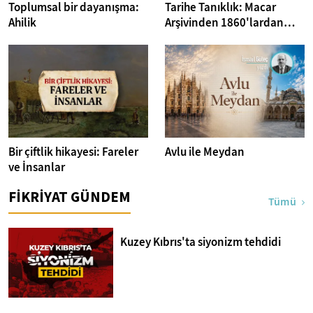
Toplumsal bir dayanışma:
Tarihe Tanıklık: Macar
Ahilik
Arşivinden 1860'lardan
İstanbul Fotoğrafları
Bir çiftlik hikayesi: Fareler
Avlu ile Meydan
ve İnsanlar
FİKRİYAT GÜNDEM
Tümü
Kuzey Kıbrıs'ta siyonizm tehdidi