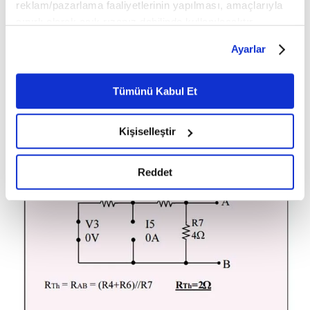
reklam/pazarlama faaliyetlerinin yapılması, amaçlarıyla
sınırlı olarak açık rızanız dahilinde kullanılacaktır.
Çerezlere ilişkin tercihlerinizi çerez paneli vasıtasıyla
Ayarlar
belirleyebilirsiniz. Çerezlere ilişkin detaylı bilgi için
Ayarlar butonuna tıklayabilir,
Çerez Bilgilendirme
Metnimizi ziyaret edebilirsiniz.
Tümünü Kabul Et
6698 sayılı Kişisel Verilerin Korunması Kanunu uyarınca
hazırlanmış olan İnternet Sitesi Aydınlatma Metnimizi
Kişiselleştir
okumak ve sitemizi ziyaretiniz kapsamında
gerçekleştirilen veri işleme faaliyetleri ile ilgili daha
detaylı bilgi almak için lütfen
tıklayınız.
Reddet