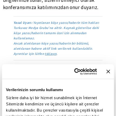
Bilgilerinize sunar, sizlerin dinleyici olarak
konferansımıza katılımınızdan onur duyarız.
Yasal Uyarı:
Yayınlanan köşe yazısı/haberin tüm hakları
Turkuvaz Medya Grubu'na aittir. Kaynak gösterilse dahi
köşe yazısı/haberin tamamı özel izin alınmadan
kullanılamaz.
Ancak alıntılanan köşe yazısı/haberin bir bölümü,
alıntılanan habere aktif link verilerek kullanılabilir.
Ayrıntılar için lütfen
tıklayın
.
Mobil Uygulamamızı İndirin
Verilerinizin sorumlu kullanımı
İLGİNİZİ ÇEKEBİLECEK DİĞER MAKALELER
Sizlere daha iyi bir hizmet sunabilmek için İnternet
Sitemizde kendimize ve üçüncü kişilere ait çerezler
kullanılmaktadır. Bu çerezler vasıtasıyla çeşitli kişisel