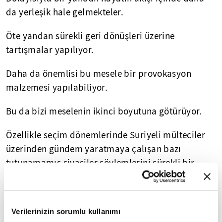
da yerleşik hale gelmekteler.
Öte yandan sürekli geri dönüşleri üzerine
tartışmalar yapılıyor.
Daha da önemlisi bu mesele bir provokasyon
malzemesi yapılabiliyor.
Bu da bizi meselenin ikinci boyutuna götürüyor.
Özellikle seçim dönemlerinde Suriyeli mülteciler
üzerinden gündem yaratmaya çalışan bazı
tutunamamış siyasiler söylemlerini sürekli bir
şekilde dile getiriyorlar.
Mülteciler maalesef ister gerçek ister kurgu
Verilerinizin sorumlu kullanımı
düzeyinde olsun en küçük olaya dahi bile malzeme