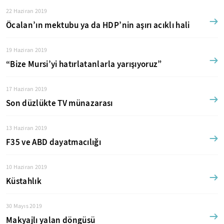
22 Haziran 2019
Öcalan’ın mektubu ya da HDP’nin aşırı acıklı hali
19 Haziran 2019
“Bize Mursi’yi hatırlatanlarla yarışıyoruz”
17 Haziran 2019
Son düzlükte TV münazarası
13 Haziran 2019
F35 ve ABD dayatmacılığı
10 Haziran 2019
Küstahlık
30 Mayıs 2019
Makyajlı yalan döngüsü