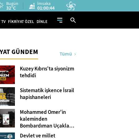
Bugün
İmsaka
32°C
01:00:43
 TV
FİKRİYAT ÖZEL
DİNLE
İYAT GÜNDEM
Tümü
Kuzey Kıbrıs'ta siyonizm
tehdidi
Sistematik işkence İsrail
hapishaneleri
Mohammed Omer'in
kaleminden
Bombardıman Uçakları
ve Tanklar Arasında
Devlet ve millet