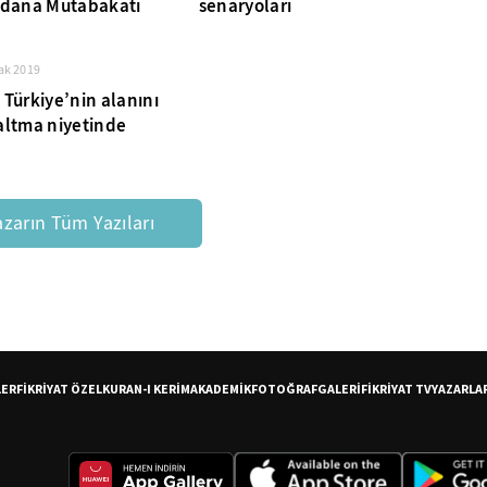
Adana Mutabakatı
senaryoları
ak 2019
 Türkiye’nin alanını
altma niyetinde
azarın Tüm Yazıları
LER
FİKRİYAT ÖZEL
KURAN-I KERİM
AKADEMİK
FOTOĞRAF
GALERİ
FİKRİYAT TV
YAZARLA