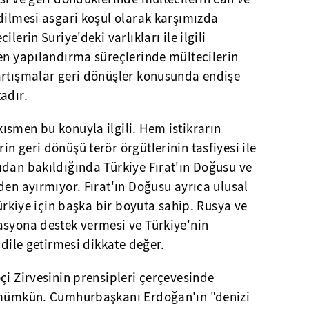
dilmesi asgari koşul olarak karşımızda
lerin Suriye'deki varlıkları ile ilgili
den yapılandırma süreçlerinde mültecilerin
artışmalar geri dönüşler konusunda endişe
adır.
ısmen bu konuyla ilgili. Hem istikrarın
n geri dönüşü terör örgütlerinin tasfiyesi ile
ıdan bakıldığında Türkiye Fırat'ın Doğusu ve
den ayırmıyor. Fırat'ın Doğusu ayrıca ulusal
Türkiye için başka bir boyuta sahip. Rusya ve
asyona destek vermesi ve Türkiye'nin
 dile getirmesi dikkate değer.
çi Zirvesinin prensipleri çerçevesinde
k mümkün. Cumhurbaşkanı Erdoğan'ın "denizi