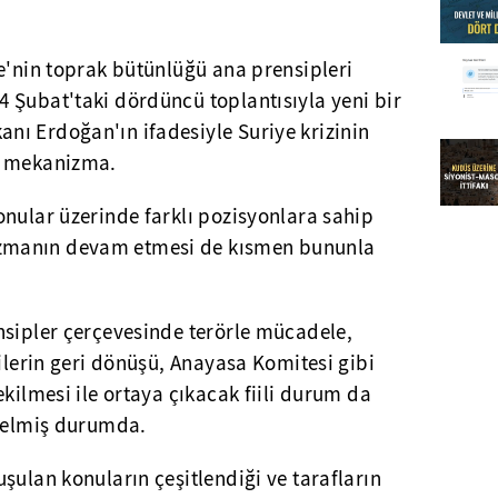
e'nin toprak bütünlüğü ana prensipleri
 Şubat'taki dördüncü toplantısıyla yeni bir
ı Erdoğan'ın ifadesiyle Suriye krizinin
k mekanizma.
nular üzerinde farklı pozisyonlara sahip
manın devam etmesi de kısmen bununla
nsipler çerçevesinde terörle mücadele,
cilerin geri dönüşü, Anayasa Komitesi gibi
ekilmesi ile ortaya çıkacak fiili durum da
 gelmiş durumda.
şulan konuların çeşitlendiği ve tarafların