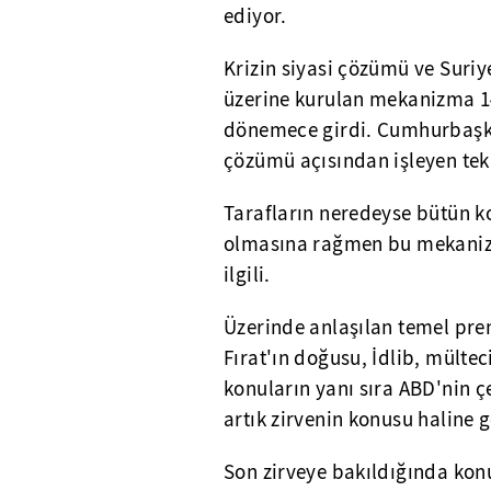
ediyor.
Krizin siyasi çözümü ve Suriy
üzerine kurulan mekanizma 14
dönemece girdi. Cumhurbaşkan
çözümü açısından işleyen te
Tarafların neredeyse bütün ko
olmasına rağmen bu mekaniz
ilgili.
Üzerinde anlaşılan temel pre
Fırat'ın doğusu, İdlib, mülte
konuların yanı sıra ABD'nin ç
artık zirvenin konusu haline
Son zirveye bakıldığında konu