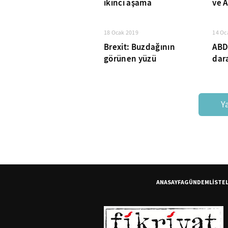
ikinci aşama
ve 
18 Ocak 2019
14 Oc
Brexit: Buzdağının
ABD
görünen yüzü
dar
Y
ANASAYFA
GÜNDEM
LİSTE