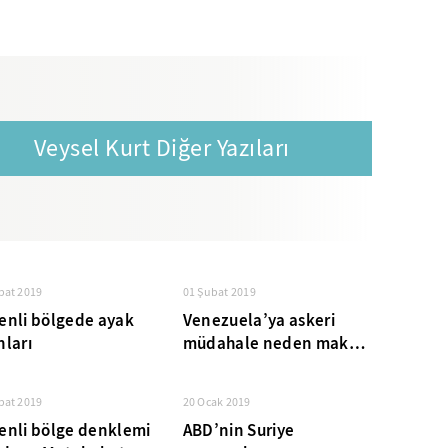
Veysel Kurt Diğer Yazıları
bat 2019
01 Şubat 2019
enli bölgede ayak
Venezuela’ya askeri
nları
müdahale neden makul
değil?
bat 2019
20 Ocak 2019
enli bölge denklemi
ABD’nin Suriye