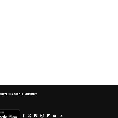
R
GİZLİLİK BİLDİRİMİ
KÜNYE