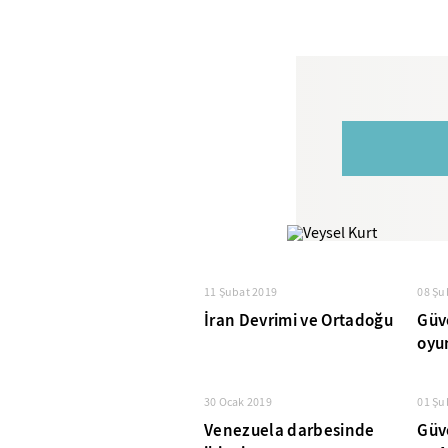
11 Şubat 2019
08 Şu
İran Devrimi ve Ortadoğu
Güv
oyu
30 Ocak 2019
01 Şu
Venezuela darbesinde
Güv