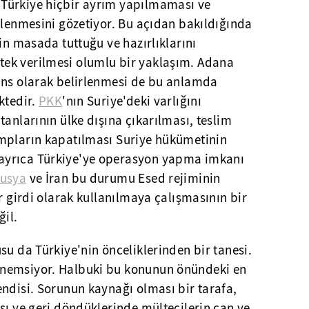
Türkiye hiçbir ayrım yapılmaması ve
tlenmesini gözetiyor. Bu açıdan bakıldığında
çin masada tuttuğu ve hazırlıklarını
ek verilmesi olumlu bir yaklaşım. Adana
ans olarak belirlenmesi de bu anlamda
ktedir.
PKK
'nın Suriye'deki varlığını
tanlarının ülke dışına çıkarılması, teslim
mpların kapatılması Suriye hükümetinin
ayrıca Türkiye'ye operasyon yapma imkanı
usya
ve İran bu durumu Esed rejiminin
ir girdi olarak kullanılmaya çalışmasının bir
il.
su da Türkiye'nin önceliklerinden bir tanesi.
nemsiyor. Halbuki bu konunun önündeki en
ndisi. Sorunun kaynağı olması bir tarafa,
sı ve geri döndüklerinde mültecilerin can ve