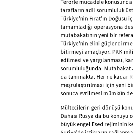
Terörle mücadele konusunda 
tarafların adil sorumluluk üs
Türkiye'nin Fırat'ın Doğusu i
tamamladığı operasyona dest
mutabakatının yeni bir refer
Türkiye'nin elini güçlendirme
bitirmeyi amaçlıyor. PKK mili
edilmesi ve yargılanması, ka
sorumluluğunda. Mutabakat 
da tanımakta. Her ne kadar
R
meşrulaştırılması için yeni b
sonuca evrilmesi mümkün değ
Mültecilerin geri dönüşü konu
Dahası Rusya da bu konuyu ö
büyük engel Esed rejiminin ke
Suriye'de istikrarın sağlanma