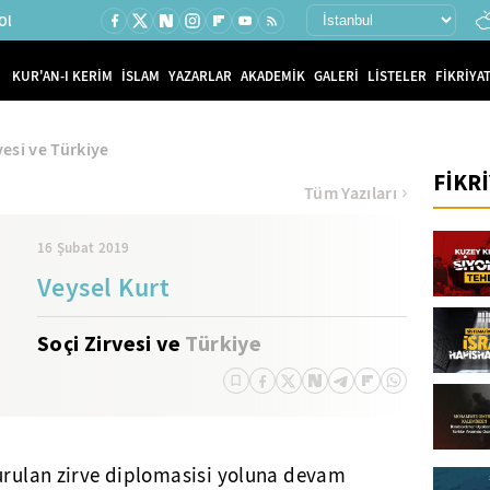
Ol
KUR'AN-I KERİM
İSLAM
YAZARLAR
AKADEMİK
GALERİ
LİSTELER
FİKRİYAT
vesi ve Türkiye
FİKR
Tüm Yazıları
16 Şubat 2019
Veysel Kurt
Soçi Zirvesi ve
Türkiye
urulan zirve diplomasisi yoluna devam