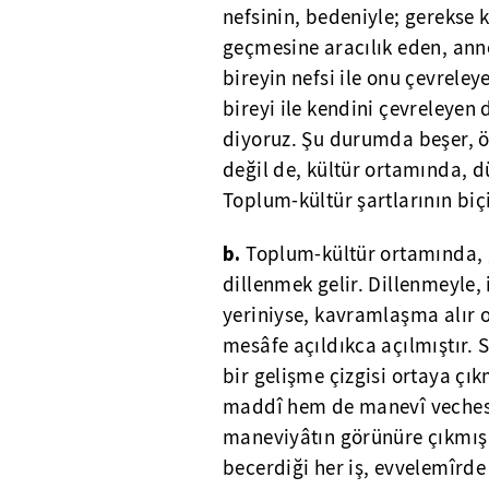
nefsinin, bedeniyle; gerekse
geçmesine aracılık eden, annes
bireyin nefsi ile onu çevrele
bireyi ile kendini çevreleyen
diyoruz. Şu durumda beşer, öt
değil de, kültür ortamında, dü
Toplum-kültür şartlarının biç
b.
Toplum-kültür ortamında, g
dillenmek gelir. Dillenmeyle,
yeriniyse, kavramlaşma alır 
mesâfe açıldıkca açılmıştır. 
bir gelişme çizgisi ortaya çı
maddî hem de manevî veches
maneviyâtın görünüre çıkmış 
becerdiği her iş, evvelemîrd