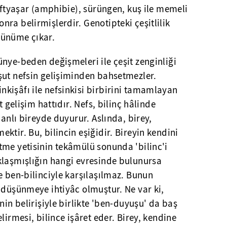
çiftyaşar (amphibie), sürüngen, kuş ile memeli
ra belirmişlerdir. Genotipteki çeşitlilik
rünüme çıkar.
nye-beden değişmeleri ile çeşit zenginliği
şut nefsin gelişiminden bahsetmezler.
kişâfı ile nefsinkisi birbirini tamamlayan
t gelişim hattıdır. Nefs, bilinç hâlinde
canlı bireyde duyurur. Aslında, birey,
ktir. Bu, bilincin eşiğidir. Bireyin kendini
tme yetisinin tekâmülü sonunda 'bilinc'i
klaşmışlığın hangi evresinde bulunursa
e ben-bilinciyle karşılaşılmaz. Bunun
 düşünmeye ihtiyâc olmuştur. Ne var ki,
nin belirişiyle birlikte 'ben-duyuşu' da baş
lirmesi, bilince işâret eder. Birey, kendine