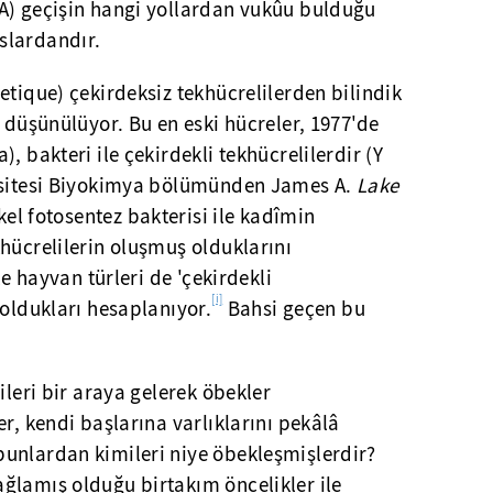
A) geçişin hangi yollardan vukûu bulduğu
slardandır.
etique) çekirdeksiz tekhücrelilerden bilindik
ı düşünülüyor. Bu en eski hücreler, 1977'de
, bakteri ile çekirdekli tekhücrelilerdir (Y
ersitesi Biyokimya bölümünden James A.
Lake
kel fotosentez bakterisi ile kadîmin
hücrelilerin oluşmuş olduklarını
le hayvan türleri de 'çekirdekli
[i]
 oldukları hesaplanıyor.
Bahsi geçen bu
ileri bir araya gelerek öbekler
r, kendi başlarına varlıklarını pekâlâ
unlardan kimileri niye öbekleşmişlerdir?
ğlamış olduğu birtakım öncelikler ile