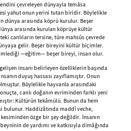
 kendini çevreleyen dünyayla temâsa
i yahut onun yerini tutan biridir. Böylelikle
yen dünya arasında köprü kurulur. Beşer
 dünya arasında kurulan köprüye kültür
eki canlıların tersine, türe mahsûs çevrede
nyaya gelir. Beşer bireyini kültür biçimler.
imlediği —eğitim— beşer bireyi, insan olur.
elişen insanı belirleyen özelliklerin başında
 insanın duyuş hassası zayıflamıştır. Onun
olmuştur. Böylelikle hayvanla arasındaki
Sonuçta, canlı doğanın evriminden farklı yeni
kmıştır: Kültürün tekâmülü. Bunun da hem
i bulunur. Haddizâtında maddî veche,
kesiminden özge bir şey değildir. İnsanın
e beyninin de yardımı ve katkısıyla dimâğında