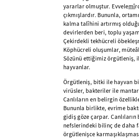
yararlar olmuştur. Evvele
mî
r
çıkmışlardır. Bununla, ortamı
kalma talîhini artırmış olduğ
devirlerden beri, toplu yaşam
Çekirdekli tekhücreli öbekle
Köphücreli oluşumlar, müteâk
Sözünü ettiğimiz örgütleniş, ik
hayvanlar.
Örgütleniş, bitki ile hayvan 
virüsler, bakteriler ile mant
Canlıların en belirgin özellik
Bununla birlikte, evrime bakt
gidiş göze çarpar. Canlıların
nefslerindeki bilinç de daha
örgütlenişce karmaşıklaşması 