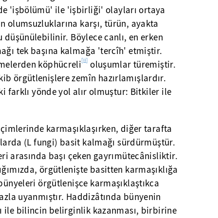
de 'işbölümü' ile 'işbirliği' olayları ortaya
n olumsuzluklarına karşı, türün, ayakta
u düşünülebilinir. Böylece canlı, en erken
ağı tek başına kalmağa 'tercîh' etmiştir.
[ii]
şmelerden köphücreli
oluşumlar türemiştir.
ib örgütlenişlere zemîn hazırlamışlardır.
i farklı yönde yol alır olmuştur: Bitkiler ile
biçimlerinde karmaşıklaşırken, diğer tarafta
arlarda (L fungi) basit kalmağı sürdürmüştür.
leri arasında başı çeken gayrımütecânisliktir.
ığımızda, örgütlenişte basitten karmaşıklığa
 bünyeleri örgütlenişce karmaşıklaştıkca
 fazla uyanmıştır. Haddizâtında bünyenin
ile bilincin belirginlik kazanması, birbirine