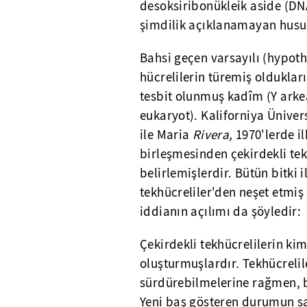
desoksiribonükleik aside (DN
şimdilik açıklanamayan husu
Bahsi geçen varsayılı (hypoth
hücrelilerin türemiş olduklar
tesbit olunmuş kadîm (Y arkea)
eukaryot). Kaliforniya Üniv
ile Maria
Rivera,
1970'lerde il
birleşmesinden çekirdekli tek
belirlemişlerdir. Bütün bitki i
tekhücreliler'den neşet etmiş
iddianın açılımı da şöyledir:
Çekirdekli tekhücrelilerin kim
oluşturmuşlardır. Tekhücrelile
sürdürebilmelerine rağmen, b
Yeni baş gösteren durumun sa