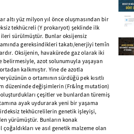
r altı yüz milyon yıl önce oluşmasından bir
ksiz tekhücreli (Y prokaryot) şeklinde ilk
 ileri sürülmüştür. Bunlar oksijensiz
amında gereksindikleri takatı/enerjiyi temîn
dır. Oksijenin, havakürede gaz olarak iki
ce belirmesiyle, azot solunumuyla yaşayan
ortadan kalkmıştır. Yine de azotla
yeryüzünün o ortamının sürdüğü pek kısıtlı
tım düzeninde değişimlerin (Fr&İng mutation)
n oluşturdukları çeşitler ve bunlardan türemiş
ortamına ayak uydurarak yeni bir yaşama
rdeksiz tekhücrelilerin genetik işleyişi,
nden yürümüştür. Bunların konak
 çoğaldıkları ve asıl genetik malzeme olan