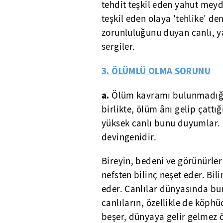
tehdit teşkil eden yahut meyd
teşkil eden olaya 'tehlike' de
zorunluluğunu duyan canlı, y
sergiler.
3. ÖLÜMLÜ OLMA SORUNU
a.
Ölüm kavramı bulunmadığın
birlikte, ölüm ânı gelip çattı
yüksek canlı bunu duyumlar. 
devingenidir.
Bireyin, bedeni ve görünürle
nefsten bilinç neşet eder. Bil
eder. Canlılar dünyasında bun
canlıların, özellikle de köphü
beşer, dünyaya gelir gelmez ö