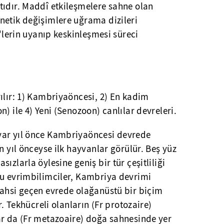
tıdır. Maddî etkileşmelere sahne olan
netik değişimlere uğrama dizileri
ç'lerin uyanıp keskinleşmesi süreci
ılır: 1) Kambriyaöncesi, 2) En kadim
) ile 4) Yeni (Senozoon) canlılar devreleri.
yar yıl önce Kambriyaöncesi devrede
n yıl önceyse ilk hayvanlar görülür. Beş yüz
ızlarla öylesine geniş bir tür çeşitliliği
mu evrimbilimciler, Kambriya devrimi
Bahsi geçen evrede olağanüstü bir biçim
r. Tekhücreli olanların (Fr protozaire)
ar da (Fr metazoaire) doğa sahnesinde yer