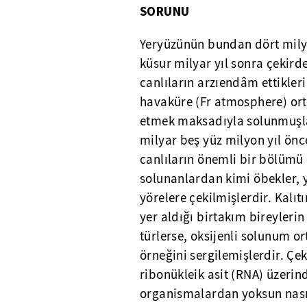
SORUNU
Yeryüzünün bundan dört milya
küsur milyar yıl sonra çekirde
canlıların arzıendâm ettikleri
havaküre (Fr atmosphere) ort
etmek maksadıyla solunmuşlar
milyar beş yüz milyon yıl ön
canlıların önemli bir bölümü 
solunanlardan kimi öbekler, 
yörelere çekilmişlerdir. Kalı
yer aldığı birtakım bireyleri
türlerse, oksijenli solunum 
örneğini sergilemişlerdir. Çeki
ribonükleik asit (RNA) üzeri
organismalardan yoksun nasıl