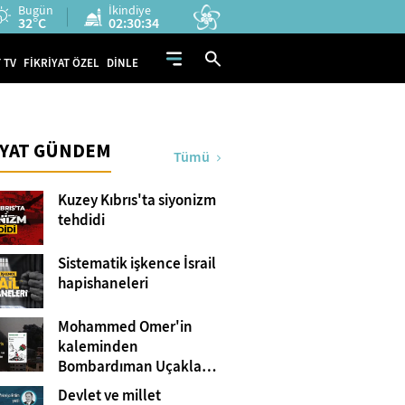
Bugün
İkindiye
32°C
02:30:33
 TV
FİKRİYAT ÖZEL
DİNLE
İYAT GÜNDEM
Tümü
Kuzey Kıbrıs'ta siyonizm
tehdidi
Sistematik işkence İsrail
hapishaneleri
Mohammed Omer'in
kaleminden
Bombardıman Uçakları
ve Tanklar Arasında
Devlet ve millet