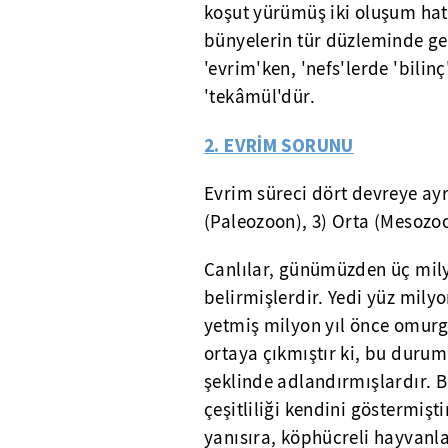
koşut yürümüş iki oluşum hat
bünyelerin tür düzleminde ge
'evrim'ken, 'nefs'lerde 'bilin
'tekâmül'dür.
2. EVRİM SORUNU
Evrim süreci dört devreye ayr
(Paleozoon), 3) Orta (Mesozoon
Canlılar, günümüzden üç mil
belirmişlerdir. Yedi yüz milyo
yetmiş milyon yıl önce omurgas
ortaya çıkmıştır ki, bu duru
şeklinde adlandırmışlardır. 
çeşitliliği kendini göstermişti
yanısıra, köphücreli hayvanl