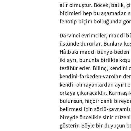
alır olmuştur. Böcek, balık, 
biçimleri hep bu aşamadan son
fenotip biçim bolluğunda gö
Darvinci evrimciler, maddi bü
üstünde dururlar. Bunlara ko
Hâlbuki maddi bünye-beden in
iki ayrı, bununla birlikte koşu
tezâhür eder. Bilinç, kendini 
kendini-farkeden-varolan deme
kendi -olmayanlardan ayırt e
ortaya çıkaracaktır. Karmaşı
bulunsun, hiçbir canlı bireyd
belirmesi için sözlü-kavramlı
bireyde öncelikle sinir düzeni
gösterir. Böyle bir duyuşun be