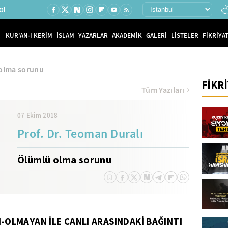
Ol
KUR'AN-I KERİM
İSLAM
YAZARLAR
AKADEMİK
GALERİ
LİSTELER
FİKRİYAT
olma sorunu
FİKR
Tüm Yazıları
07 Ekim 2018
Prof. Dr. Teoman Duralı
Ölümlü olma sorunu
I-OLMAYAN İLE CANLI ARASINDAKİ BAĞINTI