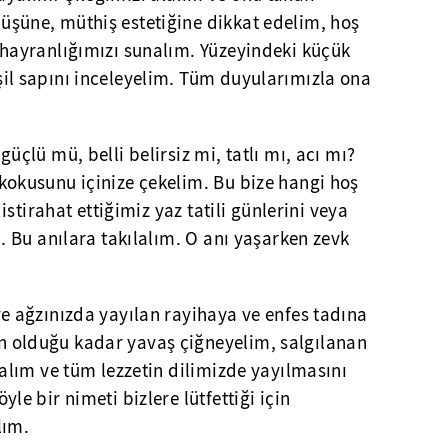
şüne, müthiş estetiğine dikkat edelim, hoş
 hayranlığımızı sunalım. Yüzeyindeki küçük
il sapını inceleyelim. Tüm duyularımızla ona
üçlü mü, belli belirsiz mi, tatlı mı, acı mı?
kokusunu içinize çekelim. Bu bize hangi hoş
 istirahat ettiğimiz yaz tatili günlerini veya
i. Bu anılara takılalım. O anı yaşarken zevk
ve ağzınızda yayılan rayihaya ve enfes tadına
 olduğu kadar yavaş çiğneyelim, salgılanan
şalım ve tüm lezzetin dilimizde yayılmasını
le bir nimeti bizlere lütfettiği için
lım.