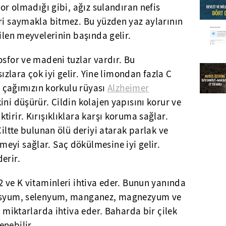
zor olmadığı gibi, ağız sulandıran nefis
eri saymakla bitmez. Bu yüzden yaz aylarının
ilen meyvelerinin başında gelir.
osfor ve madeni tuzlar vardır. Bu
sızlara çok iyi gelir. Yine limondan fazla C
le çağımızın korkulu rüyası
Alzheimer
ini düşürür. Cildin kolajen yapısını korur ve
irir. Kırışıklıklara karşı koruma sağlar.
Ciltte bulunan ölü deriyi atarak parlak ve
eyi sağlar. Saç dökülmesine iyi gelir.
erir.
2 ve K vitaminleri ihtiva eder. Bunun yanında
tasyum, selenyum, manganez, magnezyum ve
i miktarlarda ihtiva eder. Baharda bir çilek
nebilir.