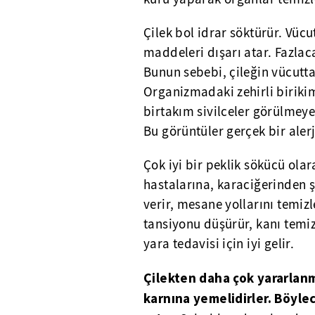
Çilek bol idrar söktürür. Vücu
maddeleri dışarı atar. Fazlac
Bunun sebebi, çileğin vücuttak
Organizmadaki zehirli birikiml
birtakım sivilceler görülmey
Bu görüntüler gerçek bir alerji
Çok iyi bir peklik sökücü ola
hastalarına, karaciğerinden ş
verir, mesane yollarını temizl
tansiyonu düşürür, kanı temiz
yara tedavisi için iyi gelir.
Çilekten daha çok yararlan
karnına yemelidirler. Böylec