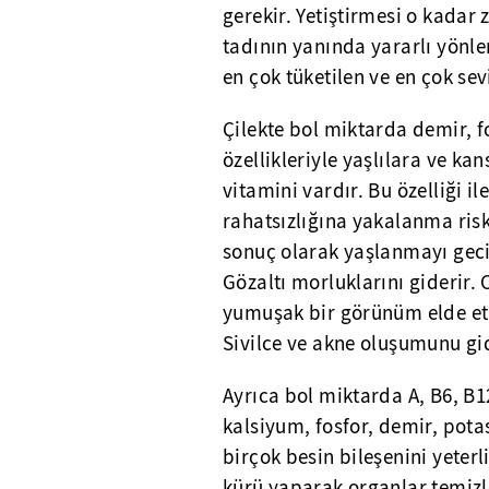
gerekir. Yetiştirmesi o kadar 
tadının yanında yararlı yönl
en çok tüketilen ve en çok sev
Çilekte bol miktarda demir, f
özellikleriyle yaşlılara ve kan
vitamini vardır. Bu özelliği i
rahatsızlığına yakalanma risk
sonuç olarak yaşlanmayı gecikt
Gözaltı morluklarını giderir. 
yumuşak bir görünüm elde etm
Sivilce ve akne oluşumunu gid
Ayrıca bol miktarda A, B6, B1
kalsiyum, fosfor, demir, po
birçok besin bileşenini yeterl
kürü yaparak organlar temizle