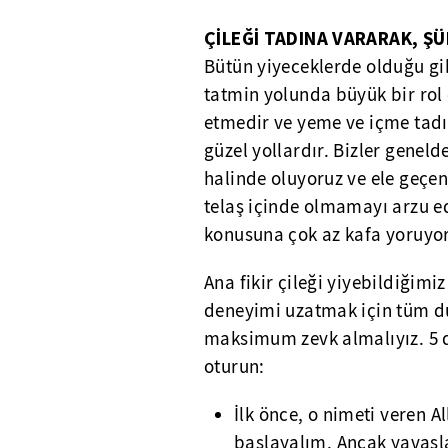
ÇİLEĞİ TADINA VARARAK, Ş
Bütün yiyeceklerde olduğu gi
tatmin yolunda büyük bir rol 
etmedir ve yeme ve içme tadı
güzel yollardır. Bizler genel
halinde oluyoruz ve ele geçen 
telaş içinde olmamayı arzu e
konusuna çok az kafa yoruyo
Ana fikir çileği yiyebildiğim
deneyimi uzatmak için tüm d
maksimum zevk almalıyız. 5 d
oturun:
İlk önce, o nimeti veren A
başlayalım. Ancak yavaşla