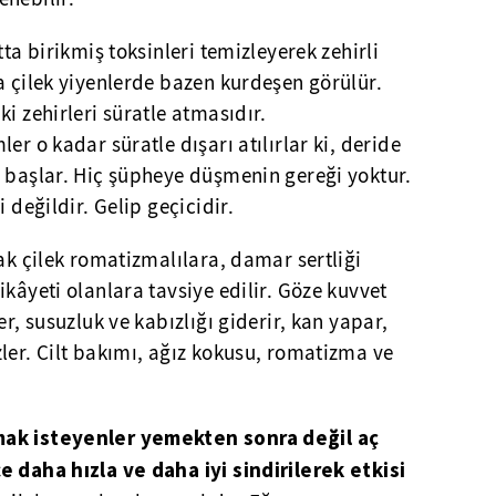
tta birikmiş toksinleri temizleyerek zehirli
a çilek yiyenlerde bazen kurdeşen görülür.
i zehirleri süratle atmasıdır.
er o kadar süratle dışarı atılırlar ki, deride
e başlar. Hiç şüpheye düşmenin gereği yoktur.
 değildir. Gelip geçicidir.
rak çilek romatizmalılara, damar sertliği
ikâyeti olanlara tavsiye edilir. Göze kuvvet
er, susuzluk ve kabızlığı giderir, kan yapar,
ler. Cilt bakımı, ağız kokusu, romatizma ve
mak isteyenler yemekten sonra değil aç
e daha hızla ve daha iyi sindirilerek etkisi