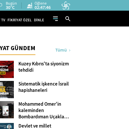
Bugün
Öğlene
30°C
02:47:44
 TV
FİKRİYAT ÖZEL
DİNLE
İYAT GÜNDEM
Tümü
Kuzey Kıbrıs'ta siyonizm
tehdidi
Sistematik işkence İsrail
hapishaneleri
Mohammed Omer'in
kaleminden
Bombardıman Uçakları
ve Tanklar Arasında
Devlet ve millet