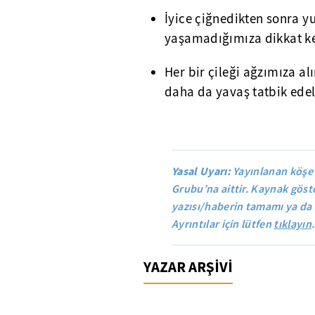
İyice çiğnedikten sonra y
yaşamadığımıza dikkat ke
Her bir çileği ağzımıza al
daha da yavaş tatbik ede
Yasal Uyarı:
Yayınlanan köşe
Grubu’na aittir. Kaynak göste
yazısı/haberin tamamı ya da 
Ayrıntılar için lütfen
tıklayın
.
YAZAR ARŞİVİ