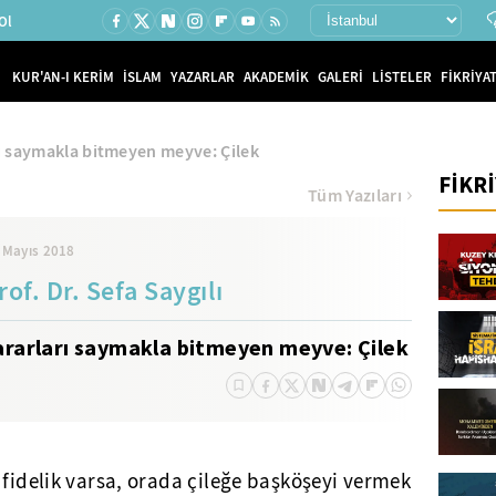
Ol
KUR'AN-I KERİM
İSLAM
YAZARLAR
AKADEMİK
GALERİ
LİSTELER
FİKRİYAT
ı saymakla bitmeyen meyve: Çilek
FİKR
Tüm Yazıları
 Mayıs 2018
rof. Dr. Sefa Saygılı
ararları saymakla bitmeyen meyve: Çilek
 fidelik varsa, orada çileğe başköşeyi vermek