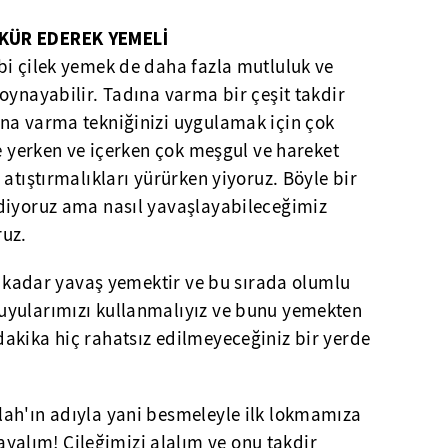
ÜKÜR EDEREK YEMELİ
bi çilek yemek de daha fazla mutluluk ve
oynayabilir. Tadına varma bir çeşit takdir
na varma tekniğinizi uygulamak için çok
de yerken ve içerken çok meşgul ve hareket
atıştırmalıkları yürürken yiyoruz. Böyle bir
diyoruz ama nasıl yavaşlayabileceğimiz
ruz.
iz kadar yavaş yemektir ve bu sırada olumlu
uyularımızı kullanmalıyız ve bunu yemekten
akika hiç rahatsız edilmeyeceğiniz bir yerde
llah'ın adıyla yani besmeleyle ilk lokmamıza
yalım! Çileğimizi alalım ve onu takdir