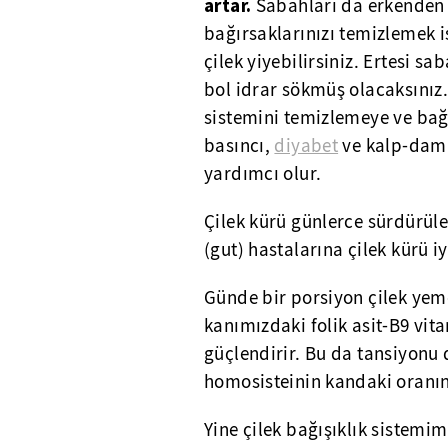
artar.
Sabahları da erkenden ç
bağırsaklarınızı temizlemek 
çilek yiyebilirsiniz. Ertesi 
bol idrar sökmüş olacaksınız. 
sistemini temizlemeye ve bağı
basıncı,
diyabet
ve kalp-dama
yardımcı olur.
Çilek kürü günlerce sürdürüle
(gut) hastalarına çilek kürü iyi
Günde bir porsiyon çilek yeme
kanımızdaki folik asit-B9 vit
güçlendirir. Bu da tansiyonu 
homosisteinin kandaki oranın
Yine çilek bağışıklık sistemim