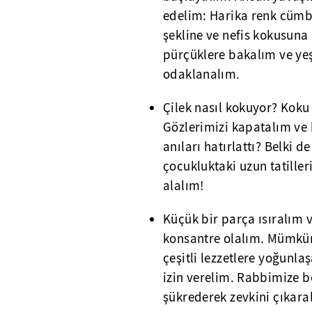
edelim: Harika renk cümbü
şekline ve nefis kokusuna
pürçüklere bakalım ve yeş
odaklanalım.
Çilek nasıl kokuyor? Koku g
Gözlerimizi kapatalım ve 
anıları hatırlattı? Belki de
çocukluktaki uzun tatiller
alalım!
Küçük bir parça ısıralım 
konsantre olalım. Mümkün
çeşitli lezzetlere yoğunla
izin verelim. Rabbimize böy
şükrederek zevkini çıkara