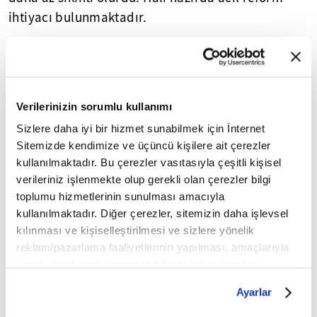
ihtiyacı bulunmaktadır.
ÖNERİ :
Mesleki eğitim veren liselerde eğitim alan
öğrencilerin kariyer yollarını beceri odağında
Verilerinizin sorumlu kullanımı
genişletmek mesleki eğitimin tercih edilebilirliğini
arttıracaktır. Bu nedenle meslek liselerinden
Sizlere daha iyi bir hizmet sunabilmek için İnternet
Sitemizde kendimize ve üçüncü kişilere ait çerezler
meslek yüksekokullarına, meslek
kullanılmaktadır. Bu çerezler vasıtasıyla çeşitli kişisel
yüksekokullarından lisans programlarına geçişin
verileriniz işlenmekte olup gerekli olan çerezler bilgi
imkanları genişletilebilir.
toplumu hizmetlerinin sunulması amacıyla
kullanılmaktadır. Diğer çerezler, sitemizin daha işlevsel
Meslek liselerine yönelik talebi arttırmak için
kılınması ve kişiselleştirilmesi ve sizlere yönelik
öncelikle yapılması gereken, yıpranan meslek
reklam/pazarlama faaliyetlerinin yapılması, amaçlarıyla
lisesi itibarının yükseltilmesidir.
sınırlı olarak açık rızanız dahilinde kullanılacaktır.
Çerezlere ilişkin tercihlerinizi çerez paneli vasıtasıyla
Ayarlar
Meslek liseleri ile meslek yüksekokulları arasındaki
belirleyebilirsiniz. Çerezlere ilişkin detaylı bilgi için
Ayarlar butonuna tıklayabilir,
Çerez Bilgilendirme