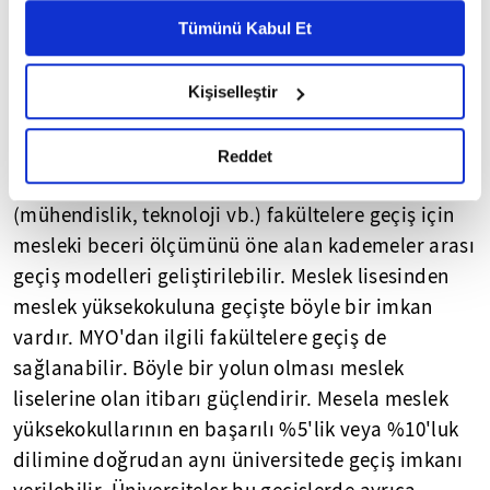
ilişki "işyerinde eğitim", mesleki becerilerin
Metnimizi ziyaret edebilirsiniz.
Tümünü Kabul Et
gelişimi ve kariyer yolu inşası bakımından
6698 sayılı Kişisel Verilerin Korunması Kanunu uyarınca
bütüncül olarak tasarlanabilir. Değişimin hızı bu
hazırlanmış olan İnternet Sitesi Aydınlatma Metnimizi
noktada büyük bir güçlük oluşturmaktadır. Fakat
Kişiselleştir
okumak ve sitemizi ziyaretiniz kapsamında
beceri gelişiminin planlanması üzerinden çözüm
gerçekleştirilen veri işleme faaliyetleri ile ilgili daha
imkanı vardır.
detaylı bilgi almak için lütfen
tıklayınız.
Reddet
Meslek lisesi, meslek yüksekokulu ve ilgili
(mühendislik, teknoloji vb.) fakültelere geçiş için
mesleki beceri ölçümünü öne alan kademeler arası
geçiş modelleri geliştirilebilir. Meslek lisesinden
meslek yüksekokuluna geçişte böyle bir imkan
vardır. MYO'dan ilgili fakültelere geçiş de
sağlanabilir. Böyle bir yolun olması meslek
liselerine olan itibarı güçlendirir. Mesela meslek
yüksekokullarının en başarılı %5'lik veya %10'luk
dilimine doğrudan aynı üniversitede geçiş imkanı