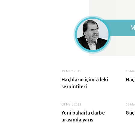
M
19 Mart 2019
16 Ma
Haçlıların içimizdeki
Haçl
serpintileri
09 Mart 2019
06 Ma
Yeni baharla darbe
Güç
arasında yarış