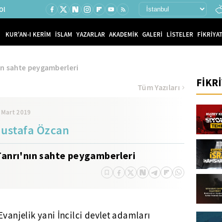
Ol
KUR'AN-I KERİM
İSLAM
YAZARLAR
AKADEMİK
GALERİ
LİSTELER
FİKRİYAT
ın sahte peygamberleri
FİKR
Tüm Yazıları
 Mart 2019
ustafa Özcan
Tanrı'nın sahte peygamberleri
Evanjelik yani İncilci devlet adamları