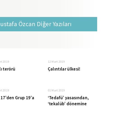
ustafa Özcan Diğer Yazıları
rt 2019
12 Mart 2019
ı terörü
Çalıntılar ülkesi!
rt 2019
01 Mart 2019
 17’den Grup 19’a
‘Tedafü’ yasasından,
‘tekalüb’ dönemine