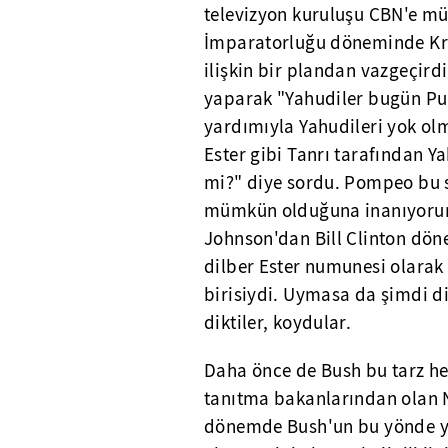
televizyon kuruluşu CBN'e mü
İmparatorluğu döneminde Kra
ilişkin bir plandan vazgeçird
yaparak "Yahudiler bugün Pur
yardımıyla Yahudileri yok ol
Ester gibi Tanrı tarafından Y
mi?" diye sordu. Pompeo bu s
mümkün olduğuna inanıyorum
Johnson'dan Bill Clinton dön
dilber Ester numunesi olara
birisiydi. Uymasa da şimdi di
diktiler, koydular.
Daha önce de Bush bu tarz h
tanıtma bakanlarından olan N
dönemde Bush'un bu yönde ya