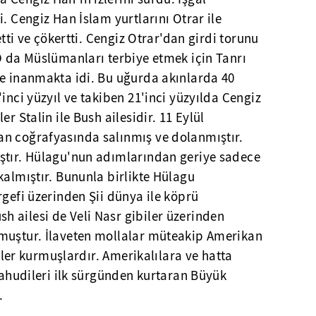
. Cengiz Han İslam yurtlarını Otrar ile
etti ve çökertti. Cengiz Otrar'dan girdi torunu
O da Müslümanları terbiye etmek için Tanrı
ne inanmakta idi. Bu uğurda akınlarda 40
inci yüzyıl ve takiben 21'inci yüzyılda Cengiz
r Stalin ile Bush ailesidir. 11 Eylül
n coğrafyasında salınmış ve dolanmıştır.
ştır. Hülagu'nun adımlarından geriye sadece
kalmıştır. Bununla birlikte Hülagu
rgefi üzerinden Şii dünya ile köprü
 ailesi de Veli Nasr gibiler üzerinden
muştur. İlaveten mollalar müteakip Amerikan
kiler kurmuşlardır. Amerikalılara ve hatta
 Yahudileri ilk sürgünden kurtaran Büyük
.