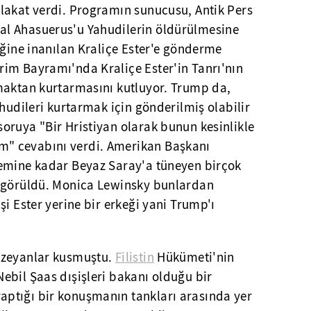
lakat verdi. Programın sunucusu, Antik Pers
l Ahasuerus'u Yahudilerin öldürülmesine
iğine inanılan Kraliçe Ester'e gönderme
im Bayramı'nda Kraliçe Ester'in Tanrı'nın
maktan kurtarmasını kutluyor. Trump da,
ahudileri kurtarmak için gönderilmiş olabilir
oruya "Bir Hristiyan olarak bunun kesinlikle
" cevabını verdi. Amerikan Başkanı
emine kadar Beyaz Saray'a tüneyen birçok
k görüldü. Monica Lewinsky bunlardan
şi Ester yerine bir erkeği yani Trump'ı
ezeyanlar kusmuştu.
Filistin
Hükümeti'nin
ebil Şaas dışişleri bakanı olduğu bir
ptığı bir konuşmanın tankları arasında yer