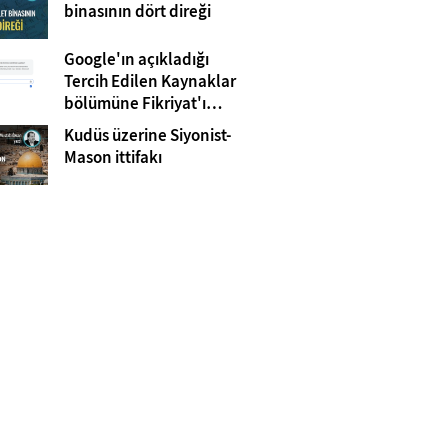
Gazze
binasının dört direği
Google'ın açıkladığı
Tercih Edilen Kaynaklar
bölümüne Fikriyat'ı
eklemeyi unutmayın!
Kudüs üzerine Siyonist-
Mason ittifakı