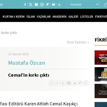
Ol
KUR'AN-I KERİM
İSLAM
YAZARLAR
AKADEMİK
GALERİ
LİSTELER
FİKRİYAT
kırkı çıktı
FİKR
Tüm Yazıları
12 Kasım 2018
Mustafa Özcan
Cemal’in kırkı çıktı
ası Editörü Karen Attieh Cemal Kaşıkçı