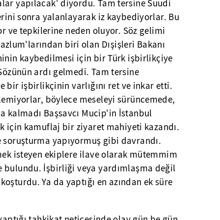
lar yapılacak' diyordu. Tam tersine Suudi
erini sonra yalanlayarak iz kaybediyorlar. Bu
or ve tepkilerine neden oluyor. Söz gelimi
lum'larından biri olan Dışişleri Bakanı
inin kaybedilmesi için bir Türk işbirlikçiye
 Sözünün ardı gelmedi. Tam tersine
ir işbirlikçinin varlığını ret ve inkar etti.
ylemiyorlar, böylece meseleyi sürüncemede,
da kalmadı Başsavcı Mucip'in İstanbul
k için kamuflaj bir ziyaret mahiyeti kazandı.
e soruşturma yapıyormuş gibi davrandı.
tmek isteyen ekiplere ilave olarak mütemmim
 bulundu. İşbirliği veya yardımlaşma değil
koşturdu. Ya da yaptığı en azından ek süre
 yaptığı tahkikat neticesinde olay gün be gün