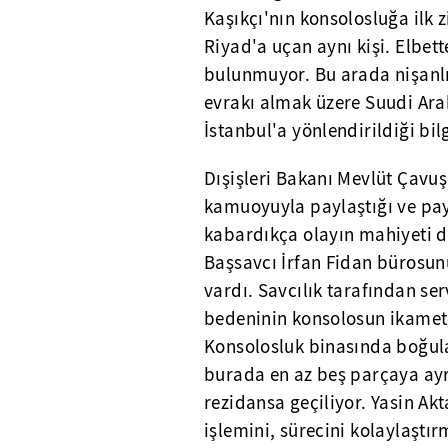
Kaşıkçı'nın konsolosluğa ilk 
Riyad'a uçan aynı kişi. Elbett
bulunmuyor. Bu arada nişanlıs
evrakı almak üzere Suudi Ara
İstanbul'a yönlendirildiği bi
Dışişleri Bakanı Mevlüt Çavu
kamuoyuyla paylaştığı ve payl
kabardıkça olayın mahiyeti d
Başsavcı İrfan Fidan bürosunu
vardı. Savcılık tarafından ser
bedeninin konsolosun ikamet
Konsolosluk binasında boğul
burada en az beş parçaya ayr
rezidansa geçiliyor. Yasin Akt
işlemini, sürecini kolaylaşt