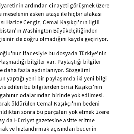
ziyaretinin ardından cinayeti görüşmek üzere
e meselenin askeri ataşe ile hiçbir alakası
ı Hatice Cengiz, Cemal Kaşıkçı'nın ilgili
bistan'ın Washington Büyükelçiliğinden
lgisinin de doğru olmadığını kayda geçiriyor.
şoğlu'nun ifadesiyle bu dosyada Türkiye'nin
aşmadığı bilgiler var. Paylaştığı bilgiler
e daha fazla aydınlanıyor. Sözgelimi
n yaptığı yeni bir paylaşımda iki yeni bilgi
vis edilen bu bilgilerden birisi Kaşıkçı'nın
gahının odalarından birinde yok edilmesi.
arak öldürülen Cemal Kaşıkçı'nın bedeni
ıldıktan sonra bu parçaları yok etmek üzere
ay da Hürriyet gazetesine asitte eritme
ırmak ve hızlandırmak açısından bedenin