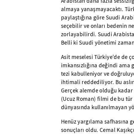
Arabistan daha fazla sessizli
almaya yanaşmayacaktı. Türkiy
paylaştığına göre Suudi Arabi
seçebilir ve onları bedenin n
zorlayabilirdi. Suudi Arabist
Belli ki Suudi yönetimi zama
Asit meselesi Türkiye'de de ço
imkansızlığına değindi ama g
tezi kabulleniyor ve doğruluy
ihtimali reddediliyor. Bu aslı
Gerçek alemde olduğu kadar 
(Ucuz Roman) filmi de bu tür
dünyasında kullanılmayan y
Henüz yargılama safhasına ge
sonuçları oldu. Cemal Kaşık