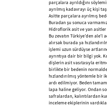
parçalara ayrıldığını söylem
ayrılmış kadavrayı üç kişi taş
Asitte parçalara ayrılmış bede
Buradan şu sonuca varmamız 
Hidroflorik asit ve yan asitler
Bu zevatın Türkiye'den ale'l a
alırsak burada ya hızlandırıl
işlemi uzun sürdüyse artların
ayrıntıya dair bir bilgi yok.
dişlerin asit vasıtasıyla erit
birlikte bir bedenin normalde
hızlandırılmış yöntemle bir i
ardı edilmiyor. Beden tamame
lapa haline geliyor. Ondan so
safralardan, kalıntılardan k
inceleme ekiplerinin vardıkla