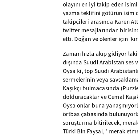
olayını en iyi takip eden isi
yazma teklifini götürün isim 
takipçileri arasında Karen Att
twitter mesajlarından birisind
etti. Doğan ve ölenler için 'kırk
Zaman hızla akıp gidiyor laki
dışında Suudi Arabistan ses v
Oysa ki, top Suudi Arabistan
sermelerinin veya savsaklama
Kaşıkçı bulmacasında (Puzzle)
dolduracaklar ve Cemal Kaşık
Oysa onlar buna yanaşmıyorl
örtbas çabasında bulunuyorlar
soruşturma bitirilecek, merakl
Türki Bin Faysal, ' merak e