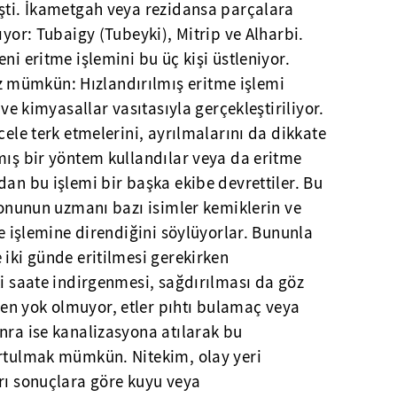
işti. İkametgah veya rezidansa parçalara
ıyor: Tubaigy (Tubeyki), Mitrip ve Alharbi.
ni eritme işlemini bu üç kişi üstleniyor.
mümkün: Hızlandırılmış eritme işlemi
 ve kimyasallar vasıtasıyla gerçekleştiriliyor.
cele terk etmelerini, ayrılmalarını da dikkate
mış bir yöntem kullandılar veya da eritme
dan bu işlemi bir başka ekibe devrettiler. Bu
 Konunun uzmanı bazı isimler kemiklerin ve
me işlemine direndiğini söylüyorlar. Bununla
 iki günde eritilmesi gerekirken
ki saate indirgenmesi, sağdırılması da göz
n yok olmuyor, etler pıhtı bulamaç veya
nra ise kanalizasyona atılarak bu
urtulmak mümkün. Nitekim, olay yeri
rı sonuçlara göre kuyu veya