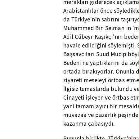
merakları giderecek açıklama
Arabistanlılar önce söyledikl
da Türkiye'nin sabrını taşırıy
Muhammed Bin Selman'ın 'maz
Adil Cübeyr Kaşıkçı'nın beden
havale edildiğini söylemişti.
Başsavcıları Suud Mucip böyle b
Bedeni ne yaptıklarını da sö
ortada bırakıyorlar. Onunla 
ziyareti meseleyi örtbas etme
İlgisiz temaslarda bulundu v
Cinayeti işleyen ve örtbas e
yani tamamlayıcı bir mesaide
muvazaa ve pazarlık peşinde 
kazanma çabasıydı.
Bununla birlikte, Türkiye'nin