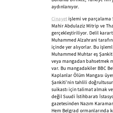
aydınlanıyor.
Cinayet
işlemi ve parçalama
Mahir Abdulaziz Mitrip ve Tha
gerçekleştiriliyor. Delil kara
Muhammed Alzahrani tarafında
içinde yer alıyorlar. Bu işle
Muhammed Muhtar eş Şankiti'n
veya mangadan bahsetmek müm
var. Bu mangadakiler BBC Bel
Kaplanlar Ölüm Mangası üyes
Şankiti'nin tahlili doğrultus
suikastı için talimat almak v
değil Suudi İstihbaratı İstas
gazetesinden Nazım Karaman'ın
Hem Belgrad ormanlarında ke