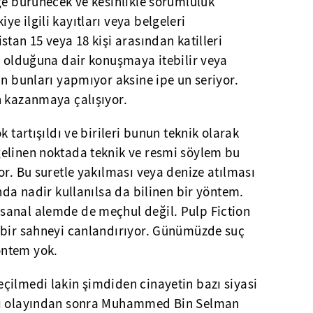
ğe bürünecek ve kesinlikle sorumluluk
e ilgili kayıtları veya belgeleri
stan 15 veya 18 kişi arasından katilleri
e olduğuna dair konuşmaya itebilir veya
an bunları yapmıyor aksine ipe un seriyor.
n kazanmaya çalışıyor.
k tartışıldı ve birileri bunun teknik olarak
elinen noktada teknik ve resmi söylem bu
or. Bu suretle yakılması veya denize atılması
nda nadir kullanılsa da bilinen bir yöntem.
sanal alemde de meçhul değil. Pulp Fiction
 bir sahneyi canlandırıyor. Günümüzde suç
öntem yok.
çilmedi lakin şimdiden cinayetin bazı siyasi
çı olayından sonra Muhammed Bin Selman