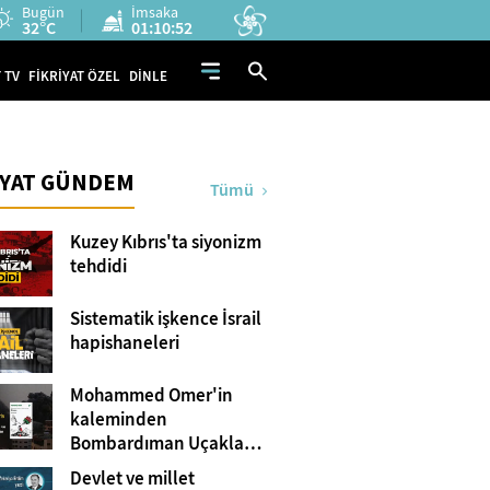
Bugün
İmsaka
32°C
01:10:51
 TV
FİKRİYAT ÖZEL
DİNLE
İYAT GÜNDEM
Tümü
Kuzey Kıbrıs'ta siyonizm
tehdidi
Sistematik işkence İsrail
hapishaneleri
Mohammed Omer'in
kaleminden
Bombardıman Uçakları
ve Tanklar Arasında
Devlet ve millet