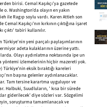
mlerden birisi. Cemal Kaşıkçı'ya gazetede
de o. Washington'da olayın en yakın
ieh ile Ragıp soylu vardı. Karen Attieh son
e Cemal Kaşıkçı'nın kırkının çıktığına işaret
ı çıktı' tabiri kullanılır.
n Türkiye'nin yeni parçalı paylaşımlarının
ermiyor adeta kulaklarının üzerine yattı.
lılarda. Olayı aydınlatma noktasında ipe un
 yöntemi izlemelerinin hiçbir mazereti yok.
 Türkiye'nin eksik bıraktığı kareleri
çı'nın başına gelenler aydınlanacaklar.
ar. Tam tersine karartma uyguluyor ve
. Halbuki, Suudluların, ' kısa bir sürede
ar giderilecek' diye sözleri var. Sözgelimi
tmeyin, soruşturma tamamlanacak ve