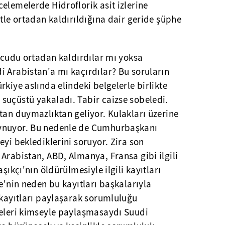
elemelerde Hidroflorik asit izlerine
itle ortadan kaldırıldığına dair geride şüphe
vücudu ortadan kaldırdılar mı yoksa
i Arabistan'a mı kaçırdılar? Bu soruların
kiye aslında elindeki belgelerle birlikte
suçüstü yakaladı. Tabir caizse sobeledi.
tan duymazlıktan geliyor. Kulakları üzerine
ynuyor. Bu nedenle de Cumhurbaşkanı
eyi beklediklerini soruyor. Zira son
Arabistan, ABD, Almanya, Fransa gibi ilgili
şıkçı'nın öldürülmesiyle ilgili kayıtları
ye'nin neden bu kayıtları başkalarıyla
 kayıtları paylaşarak sorumluluğu
geleri kimseyle paylaşmasaydı Suudi