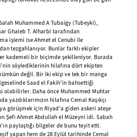
 Salah Muhammed A Tubaigy (Tubeyki),
ar Ghaleb T. Alharbi tarafından
rtma işlemi ise Ahmet el Cenubi ile
n tezgahlanıyor. Bunlar farklı ekipler
mler kademeli bir biçimde şekilleniyor. Burada
in söylediklerinin hilafına dört ekipten
kün değil. Bir iki ekip ve tek bir manga
geselinde Saad el Fakih'in bahsettiği
i olabilirler. Daha önce Muhammed Muhtar
unda yazdıklarımızın hilafına Cemal Kaşıkçı
eya görüşmek için Riyad'a giden askeri ateşe
yon Şefi Ahmet Abdullah el Müzeyni idi. Sabah
 paylaştığı bilgeler de bunu teyit etti.
şif yapan hem de 28 Eylül tarihinde Cemal