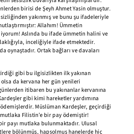
metin sessizlik duvarıyla karşılaşmışlardır.
enlerden birisi de Şeyh Ahmet Yasin olmuştur.
sizliğinden yakınmış ve bunu şu ifadeleriyle
mutlaştırmıştır: Allahım! Ümmetin
iyorum! Aslında bu ifade ümmetin halini ve
laklığıyla, inceliğiyle ifade etmektedir.
a oynaştadır. Ortak bağları ve davaları
iği gibi bu ilgisizlikten ilk yakınan
olsa da kervana her gün yenileri
k günlerden itibaren bu yakınanlar kervanına
Kardeşler gibi kimi hareketler yardımına
 ödemişlerdir. Müslüman Kardeşler, geçirdiği
utlaka Filistin'e bir pay ödemiştir!
in bir payı mutlaka bulunmaktadır. Ulusal
letlere bölünmüş, hapsolmuş hanelerde hiç