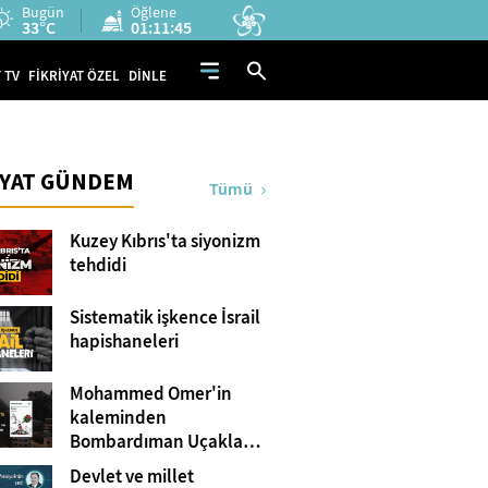
Bugün
Öğlene
33°C
01:11:44
 TV
FİKRİYAT ÖZEL
DİNLE
İYAT GÜNDEM
Tümü
Kuzey Kıbrıs'ta siyonizm
tehdidi
Sistematik işkence İsrail
hapishaneleri
Mohammed Omer'in
kaleminden
Bombardıman Uçakları
ve Tanklar Arasında
Devlet ve millet