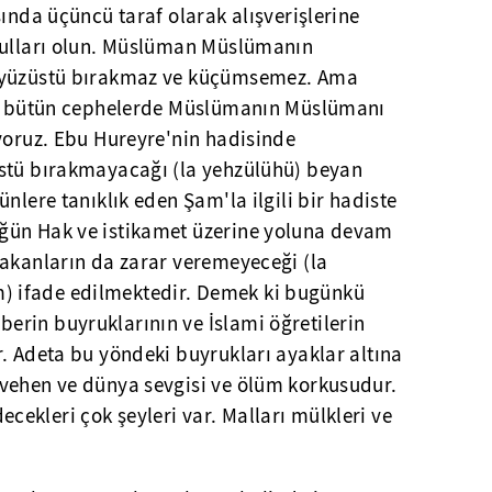
sında üçüncü taraf olarak alışverişlerine
kulları olun. Müslüman Müslümanın
, yüzüstü bırakmaz ve küçümsemez. Ama
ibi bütün cephelerde Müslümanın Müslümanı
yoruz. Ebu Hureyre'nin hadisinde
stü bırakmayacağı (la yehzülühü) beyan
nlere tanıklık eden Şam'la ilgili bir hadiste
ğün Hak ve istikamet üzerine yoluna devam
rakanların da zarar veremeyeceği (la
 ifade edilmektedir. Demek ki bugünkü
rin buyruklarının ve İslami öğretilerin
. Adeta bu yöndeki buyrukları ayaklar altına
vehen ve dünya sevgisi ve ölüm korkusudur.
ekleri çok şeyleri var. Malları mülkleri ve