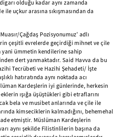
adigarı olduğu kadar aynı zamanda
ide ile uçkur arasına sıkışmasından da
Muasır/Çağdaş Pozisyonumuz' adlı
n çeşitli evrelerde geçirdiği mihnet ve çile
yani ümmetin kendilerine sahip
nden dert yanmaktadır. Said Havva da bu
zihi Tecrübeti ve Hazihi Şehadeti/ İşte
şlıklı hatıratında aynı noktada acı
slüman Kardeşlerin iyi günlerinde, herkesin
lerin ışığa üşüştükleri gibi etraflarını
ncak bela ve musibet anlarında ve çile ile
larında kimseciklerin kalmadığını, behemehal
ifade etmiştir. Müslüman Kardeşlerin
varı aynı şekilde Filistinlilerin başına da