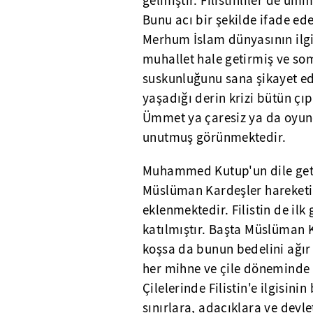
gelmiştir. Filistinliler de üm
Bunu acı bir şekilde ifade ed
Merhum İslam dünyasının ilgi
muhallet hale getirmiş ve so
suskunluğunu sana şikayet ed
yaşadığı derin krizi bütün çıp
Ümmet ya çaresiz ya da oyund
unutmuş görünmektedir.
Muhammed Kutup'un dile getird
Müslüman Kardeşler hareketi 
eklenmektedir. Filistin de il
katılmıştır. Başta Müslüman 
koşsa da bunun bedelini ağır
her mihne ve çile döneminde m
Çilelerinde Filistin'e ilgisin
sınırlara, adacıklara ve dev