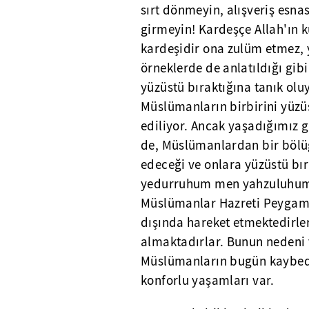
sırt dönmeyin, alışveriş esna
girmeyin! Kardeşçe Allah'ın 
kardeşidir ona zulüm etmez
örneklerde de anlatıldığı g
yüzüstü bıraktığına tanık olu
Müslümanların birbirini yüzü
ediliyor. Ancak yaşadığımız gü
de, Müslümanlardan bir bölü
edeceği ve onlara yüzüstü bı
yedurruhum men yahzuluhum)
Müslümanlar Hazreti Peygambe
dışında hareket etmektedirler
almaktadırlar. Bunun nedeni 
Müslümanların bugün kaybedec
konforlu yaşamları var.