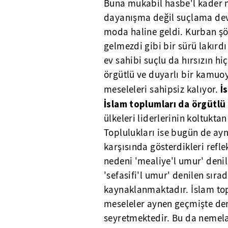
Buna mukabil hasbe'l kader
dayanışma değil suçlama de
moda haline geldi. Kurban şö
gelmezdi gibi bir sürü lakırdı 
ev sahibi suçlu da hırsızın h
örgütlü ve duyarlı bir kamu
İ
meseleleri sahipsiz kalıyor.
İslam toplumları da örgütlü 
ülkeleri liderlerinin koltukta
Toplulukları ise bugün de ayn
karşısında gösterdikleri refle
nedeni 'mealiye'l umur' denile
'sefasifi'l umur' denilen sıra
kaynaklanmaktadır. İslam top
meseleler aynen geçmişte deni
seyretmektedir. Bu da nemela