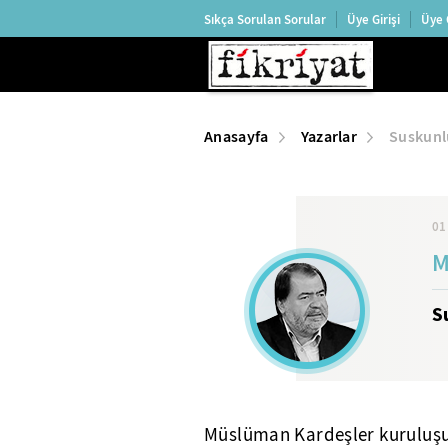
Sıkça Sorulan Sorular
Üye Girişi
Üye 
Anasayfa
Yazarlar
Suskunl
01
M
S
Müslüman Kardeşler kuruluşunu