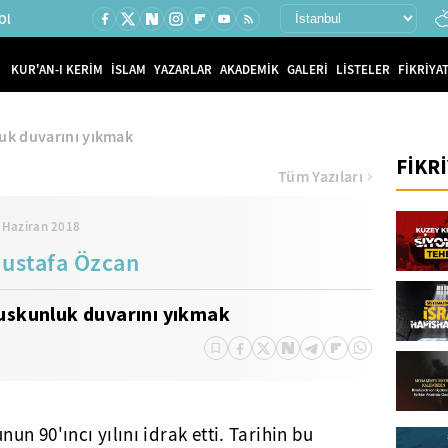
Ol
KUR'AN-I KERİM
İSLAM
YAZARLAR
AKADEMİK
GALERİ
LİSTELER
FİKRİYAT
uk duvarını yıkmak
FİKR
Tüm Yazıları
 Haziran 2018
ustafa Özcan
uskunluk duvarını yıkmak
n 90'ıncı yılını idrak etti. Tarihin bu