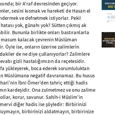
sında; bir A'raf devresinden geçiyor.
nler, sesini kısmak ve hareketi de Hasan el
dermek ve defnetmek istiyorlar. Peki!
hatası yok, günahı yok? Sütten çıkmış ak
bilir. Bununla birlikte onları bastıranlarla
n masum kalacak çevrenin Müslüman
. Öyle ise, onların üzerine zalimlerin
dakiler de ne diye çullanıyorlar? Zalimlere
vabı gizli hastalığımızın da reçetesidir.
a yükleyerek, boca ederek sorumluluktan
an Müslümana negatif davranamaz. Bu husus
Buhari'nin İbni Ömer'den tahriç ettiği hadis
ın kardeşidir. Ona zulmetmez ve onu zalime
ollar, korur, savunur. Sahih-i Müslim'in
mervi diğer hadis ise şöyledir: Birbirinizi
duymayın, birbirinizi aldatmayın, birbirinize