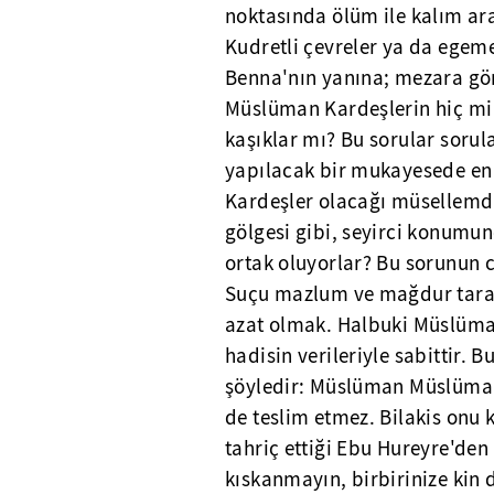
noktasında ölüm ile kalım ara
Kudretli çevreler ya da egeme
Benna'nın yanına; mezara gön
Müslüman Kardeşlerin hiç mi 
kaşıklar mı? Bu sorular sorula
yapılacak bir mukayesede e
Kardeşler olacağı müsellemdir
gölgesi gibi, seyirci konumun
ortak oluyorlar? Bu sorunun ce
Suçu mazlum ve mağdur taraf
azat olmak. Halbuki Müslüm
hadisin verileriyle sabittir. 
şöyledir: Müslüman Müslüman
de teslim etmez. Bilakis onu k
tahriç ettiği Ebu Hureyre'den 
kıskanmayın, birbirinize kin 