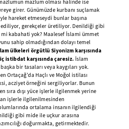
 mazlumun mazlum olması halinde ise
vreye girer. Günümüzde kurbanı suçlamak
yle hareket etmeseydi bunlar başına
ediliyor, gerekçeler üretiliyor. Denildiği gibi
iç mi kabahati yok? Maalesef İslami ümmet
oyunu sahip olmadığından dolayı temel
slam ülkeleri örgütlü Siyonizm karşısında
iç istibdat karşısında çaresiz.
İslam
n başka bir tasaları veya kaygıları yok.
en Ortaçağ'da Haçlı ve Moğol istilası
ksi, acziyet örneğini sergiliyorlar. Bunun
n sıra dışı yüce işlerle ilgilenmek yerine
dan işlerle ilgilenilmesinden
lumlarında ortalama insanın ilgilendiği
ldiği gibi mide ile uçkur arasına
zımcılığı doğurmakta, getirmektedir.