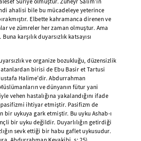
lesef Suriye olmuştur. Züheyr Salim'in
di ahalisi bile bu mücadeleye yeterince
ırakmıştır. Elbette kahramanca direnen ve
lar ve zümreler her zaman olmuştur. Ama
. Buna karşılık duyarsızlık katsayısı
yarsızlık ve organize bozukluğu, düzensizlik
latanlardan birisi de Ebu Basir et Tartusi
Mustafa Halime'dir. Abdurrahman
 Müslümanların ve dünyanın fütur yani
iyle vehen hastalığına yakalandığını ifade
asifizmi ihtiyar etmiştir. Pasifizm de
 bir uykuya gark etmiştir. Bu uyku Ashab-ı
nçli bir uyku değildir. Duyarlılığın getirdiği
lığın sevk ettiği bir habu gaflet uykusudur.
ra, Abdurrahman Kevakibi, s: 25).