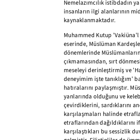
Nemelazımcılık istibdadın y
insanların ilgi alanlarının m
kaynaklanmaktadır.
Muhammed Kutup 'Vakiüna'l 
eserinde, Müslüman Kardeşleri
dönemlerinde Müslümanların 
çıkmamasından, sırt dönmesi
meseleyi derinleştirmiş ve 'Ha
deneyimim işte tanıklığım' ba
hatıralarını paylaşmıştır. Mü
yanlarında olduğunu ve kelebek
çevirdiklerini, sardıklarını a
karşılaşmaları halinde etraf
etraflarından dağıldıklarını 
karşılaştıkları bu sessizlik du