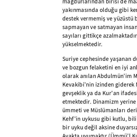
mağdurlarından birisi de maa
yakınmasında olduğu gibi ken
destek vermemiş ve yüzüstü b
sapmayan ve satmayan insan
sayıları gittikçe azalmaktadır
yükselmektedir.
Suriye cephesinde yaşanan du
ve bozgun felaketini en iyi an
olarak anılan Abdulmün'im 
Kevakibi'nin izinden giderek
gevşeklik ya da Kur'an ifades
etmektedir. Dinamizm yerine p
ümmeti ve Müslümanları derin
Kehf'in uykusu gibi kutlu, bili
bir uyku değil aksine duyarsız
Ayakta uyumaktır (Ümmü'l Ku