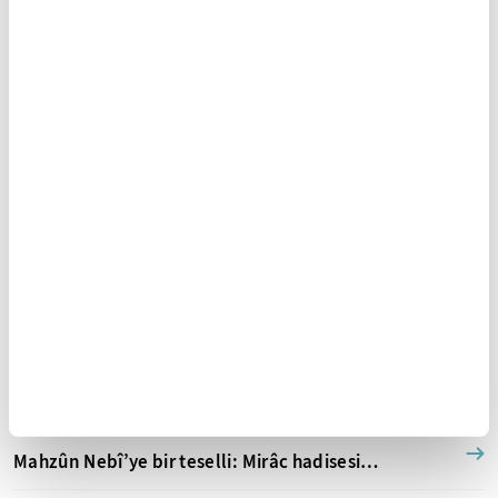
ya da bir bölümü kesinlikle kullanılamaz.
Ayrıntılar için lütfen
tıklayın
.
YAZAR ARŞİVİ
Mehmet Emin Ay Diğer Yazıları
16 Nisan 2018
Mi’râc’ın müminlere hediyesi: Namaz…
13 Nisan 2018
Mahzûn Nebî’ye bir teselli: Mirâc hadisesi…