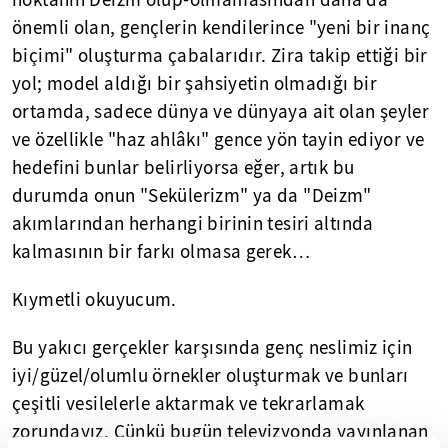
noktanın Deizm olup-olmamasından daha da
önemli olan, gençlerin kendilerince "yeni bir inanç
biçimi" oluşturma çabalarıdır. Zira takip ettiği bir
yol; model aldığı bir şahsiyetin olmadığı bir
ortamda, sadece dünya ve dünyaya ait olan şeyler
ve özellikle "haz ahlâkı" gence yön tayin ediyor ve
hedefini bunlar belirliyorsa eğer, artık bu
durumda onun "Sekülerizm" ya da "Deizm"
akımlarından herhangi birinin tesiri altında
kalmasının bir farkı olmasa gerek…
Kıymetli okuyucum.
Bu yakıcı gerçekler karşısında genç neslimiz için
iyi/güzel/olumlu örnekler oluşturmak ve bunları
çeşitli vesilelerle aktarmak ve tekrarlamak
zorundayız. Çünkü bugün televizyonda yayınlanan