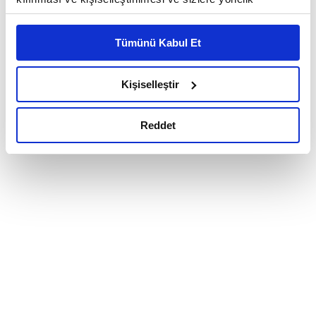
reklam/pazarlama faaliyetlerinin yapılması, amaçlarıyla
sınırlı olarak açık rızanız dahilinde kullanılacaktır.
Tümünü Kabul Et
Çerezlere ilişkin tercihlerinizi çerez paneli vasıtasıyla
belirleyebilirsiniz. Çerezlere ilişkin detaylı bilgi için
Ayarlar butonuna tıklayabilir,
Çerez Bilgilendirme
Kişiselleştir
Metnimizi ziyaret edebilirsiniz.
6698 sayılı Kişisel Verilerin Korunması Kanunu uyarınca
Reddet
hazırlanmış olan İnternet Sitesi Aydınlatma Metnimizi
okumak ve sitemizi ziyaretiniz kapsamında
gerçekleştirilen veri işleme faaliyetleri ile ilgili daha
detaylı bilgi almak için lütfen
tıklayınız.