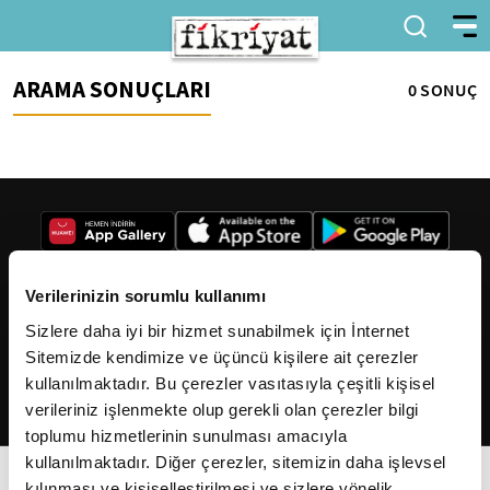
ARAMA SONUÇLARI
0 SONUÇ
Verilerinizin sorumlu kullanımı
Sizlere daha iyi bir hizmet sunabilmek için İnternet
2026
Fikriyat
. Tüm hakları saklıdır.
Sitemizde kendimize ve üçüncü kişilere ait çerezler
kullanılmaktadır. Bu çerezler vasıtasıyla çeşitli kişisel
verileriniz işlenmekte olup gerekli olan çerezler bilgi
toplumu hizmetlerinin sunulması amacıyla
kullanılmaktadır. Diğer çerezler, sitemizin daha işlevsel
kılınması ve kişiselleştirilmesi ve sizlere yönelik