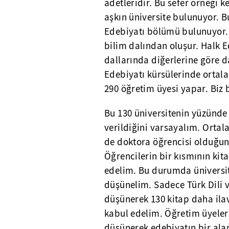
adetleridir. Bu sefer örneği
aşkın üniversite bulunuyor. B
Edebiyatı bölümü bulunuyor. 
bilim dalından oluşur. Halk E
dallarında diğerlerine göre d
Edebiyatı kürsülerinde ortal
290 öğretim üyesi yapar. Biz
Bu 130 üniversitenin yüzünde 
verildiğini varsayalım. Ortal
de doktora öğrencisi olduğun
Öğrencilerin bir kısmının kit
edelim. Bu durumda üniversit
düşünelim. Sadece Türk Dili v
düşünerek 130 kitap daha ila
kabul edelim. Öğretim üyeleri
düşünerek edebiyatın bir alan