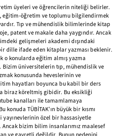
retim üyeleri ve öğrencilerin niteliği belirler.
, eğitim-öğretim ve toplumu bilgilendirmek
ardır. Tıp ve mühendislik bilimlerinde kitap
oje, patent ve makale daha yaygındır. Ancak
limdeki gelişmeleri akademi dışındaki
ir dille ifade eden kitaplar yazması beklenir.
ok o konularda eğitim almış yazma
. Bizim üniversitelerin tıp, mühendislik ve
azmak konusunda heveslerinin ve
ğitim hayatları boyunca bu kabil bir ders
biraz köreltmiş gibidir. Bu eksikliği
outube kanalları ile tamamlamaya
. Bu konuda TÜBİTAK'ın büyük bir kısmı
i yayınevlerinin özel bir hassasiyetle
r. Ancak bizim bilim insanlarımız maalesef
an ve gayretli değildir. Bunun nedenini