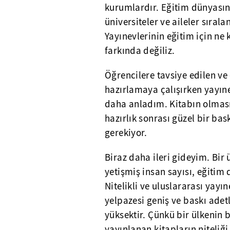
kurumlardır. Eğitim dünyasını
üniversiteler ve aileler sıra
Yayınevlerinin eğitim için ne
farkında değiliz.
Öğrencilere tavsiye edilen ve 
hazırlamaya çalışırken yayın
daha anladım. Kitabın olması y
hazırlık sonrası güzel bir ba
gerekiyor.
Biraz daha ileri gideyim. Bir 
yetişmiş insan sayısı, eğitim 
Nitelikli ve uluslararası yayı
yelpazesi geniş ve baskı adetl
yüksektir. Çünkü bir ülkenin b
yayınlanan kitapların niteliği v