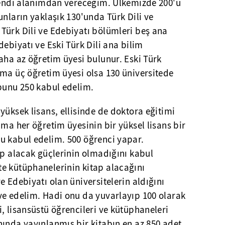
 kendi alanımdan vereceğim. Ülkemizde 200'ü
unların yaklaşık 130'unda Türk Dili ve
Türk Dili ve Edebiyatı bölümleri beş ana
debiyatı ve Eski Türk Dili ana bilim
aha az öğretim üyesi bulunur. Eski Türk
ama üç öğretim üyesi olsa 130 üniversitede
 bunu 250 kabul edelim.
yüksek lisans, ellisinde de doktora eğitimi
ama her öğretim üyesinin bir yüksel lisans bir
u kabul edelim. 500 öğrenci yapar.
ap alacak güçlerinin olmadığını kabul
e kütüphanelerinin kitap alacağını
e Edebiyatı olan üniversitelerin aldığını
ve edelim. Hadi onu da yuvarlayıp 100 olarak
, lisansüstü öğrencileri ve kütüphaneleri
ında yayınlanmış bir kitabın en az 850 adet