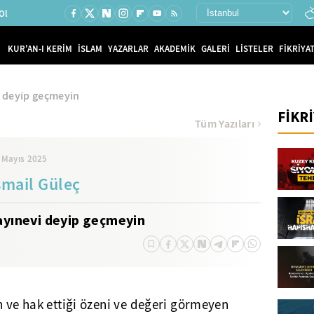
Ol
KUR'AN-I KERİM
İSLAM
YAZARLAR
AKADEMİK
GALERİ
LİSTELER
FİKRİYAT
i deyip geçmeyin
FİKR
Tüm Yazıları
 Mayıs 2025
smail Güleç
ayınevi deyip geçmeyin
n ve hak ettiği özeni ve değeri görmeyen