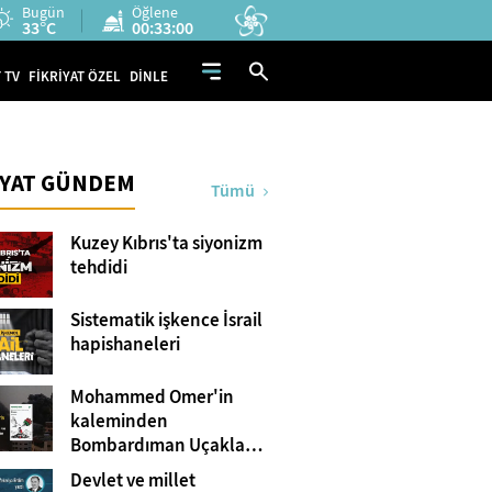
Bugün
Öğlene
33°C
00:32:59
 TV
FİKRİYAT ÖZEL
DİNLE
İYAT GÜNDEM
Tümü
Kuzey Kıbrıs'ta siyonizm
tehdidi
Sistematik işkence İsrail
hapishaneleri
Mohammed Omer'in
kaleminden
Bombardıman Uçakları
ve Tanklar Arasında
Devlet ve millet