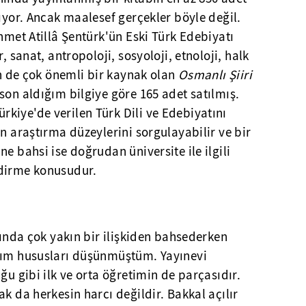
kıyor. Ancak maalesef gerçekler böyle değil.
Ahmet Atillâ Şentürk'ün Eski Türk Edebiyatı
, sanat, antropoloji, sosyoloji, etnoloji, halk
çin de çok önemli bir kaynak olan
Osmanlı Şiiri
son aldığım bilgiye göre 165 adet satılmış.
kiye'de verilen Türk Dili ve Edebiyatını
in araştırma düzeylerini sorgulayabilir ve bir
e bahsi ise doğrudan üniversite ile ilgili
ndirme konusudur.
sında çok yakın bir ilişkiden bahsederken
ğım hususları düşünmüştüm. Yayınevi
ğu gibi ilk ve orta öğretimin de parçasıdır.
k da herkesin harcı değildir. Bakkal açılır