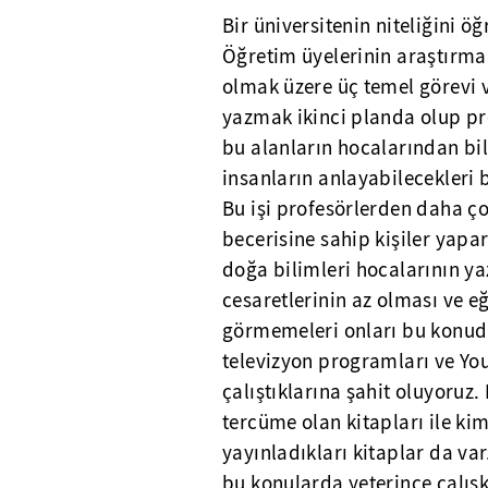
Bir üniversitenin niteliğini öğ
Öğretim üyelerinin araştırma
olmak üzere üç temel görevi v
yazmak ikinci planda olup pr
bu alanların hocalarından bi
insanların anlayabilecekleri b
Bu işi profesörlerden daha ç
becerisine sahip kişiler yapar
doğa bilimleri hocalarının y
cesaretlerinin az olması ve e
görmemeleri onları bu konuda 
televizyon programları ve Y
çalıştıklarına şahit oluyoruz
tercüme olan kitapları ile kim
yayınladıkları kitaplar da va
bu konularda yeterince çalışk