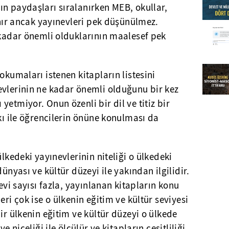
n paydaşları sıralanırken MEB, okullar,
lanır ancak yayınevleri pek düşünülmez.
 kadar önemli olduklarının maalesef pek
okumaları istenen kitapların listesini
evlerinin ne kadar önemli olduğunu bir kez
etmiyor. Onun özenli bir dil ve titiz bir
skı ile öğrencilerin önüne konulması da
ülkedeki yayınevlerinin niteliği o ülkedeki
dünyası ve kültür düzeyi ile yakından ilgilidir.
nevi sayısı fazla, yayınlanan kitapların konu
eri çok ise o ülkenin eğitim ve kültür seviyesi
ir ülkenin eğitim ve kültür düzeyi o ülkede
e niceliği ile ölçülür ve kitapların çeşitliliği,