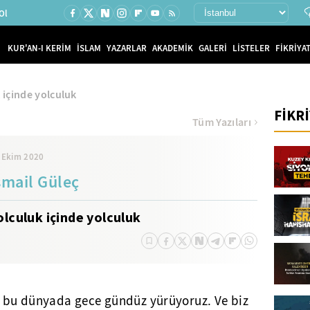
Ol
KUR'AN-I KERİM
İSLAM
YAZARLAR
AKADEMİK
GALERİ
LİSTELER
FİKRİYAT
 içinde yolculuk
FİKR
Tüm Yazıları
 Ekim 2020
smail Güleç
olculuk içinde yolculuk
an bu dünyada gece gündüz yürüyoruz. Ve biz