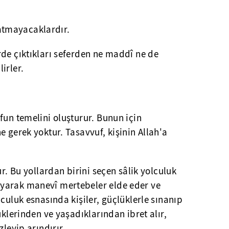
atmayacaklardır.
de çıktıkları seferden ne maddî ne de
irler.
fun temelini oluşturur. Bunun için
e gerek yoktur. Tasavvuf, kişinin Allah'a
ur. Bu yollardan birini seçen sâlik yolculuk
yarak manevî mertebeler elde eder ve
culuk esnasında kişiler, güçlüklerle sınanıp
üklerinden ve yaşadıklarından ibret alır,
zleyip arındırır.