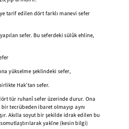
e tarif edilen dört farklı manevi sefer
 yapılan sefer. Bu seferdeki sülûk ehline,
efer
ına yükselme şeklindeki sefer,
birlikte Hak'tan sefer.
dört tür ruhanî sefer üzerinde durur. Ona
î bir tecrübeden ibaret olmayıp aynı
şır. Akılla soyut bir şekilde idrak edilen bu
 somutlaştırılarak yakīne (kesin bilgi)