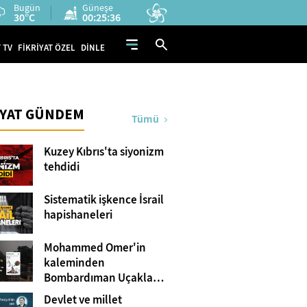
Bugün
Güneşe
30°C
00:25:35
 TV
FİKRİYAT ÖZEL
DİNLE
İYAT GÜNDEM
Tümü
Kuzey Kıbrıs'ta siyonizm
tehdidi
Sistematik işkence İsrail
hapishaneleri
Mohammed Omer'in
kaleminden
Bombardıman Uçakları
ve Tanklar Arasında
Devlet ve millet