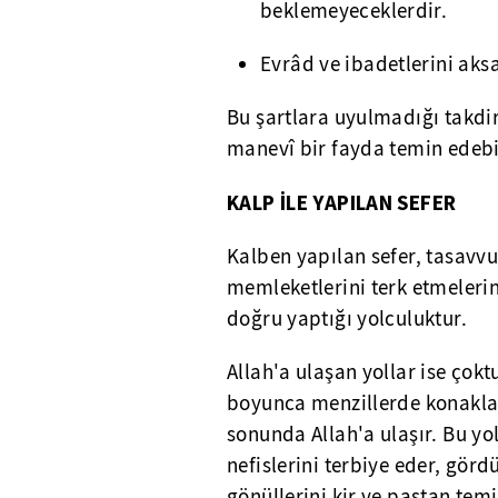
beklemeyeceklerdir.
Evrâd ve ibadetlerini aks
Bu şartlara uyulmadığı takdir
manevî bir fayda temin edebil
KALP İLE YAPILAN SEFER
Kalben yapılan sefer, tasavvu
memleketlerini terk etmelerin
doğru yaptığı yolculuktur.
Allah'a ulaşan yollar ise çokt
boyunca menzillerde konakla
sonunda Allah'a ulaşır. Bu yol
nefislerini terbiye eder, görd
gönüllerini kir ve pastan temi