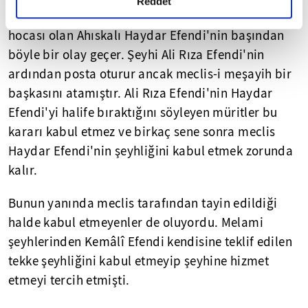
detaylı bilgi almak için lütfen
tıklayınız.
Reddet
İsmail Ağa cemaati lideri Mahmut Efendi'nin de
hocası olan Ahıskalı Haydar Efendi'nin başından
böyle bir olay geçer. Şeyhi Ali Rıza Efendi'nin
ardından posta oturur ancak meclis-i meşayih bir
başkasını atamıştır. Ali Rıza Efendi'nin Haydar
Efendi'yi halife bıraktığını söyleyen müritler bu
kararı kabul etmez ve birkaç sene sonra meclis
Haydar Efendi'nin şeyhliğini kabul etmek zorunda
kalır.
Bunun yanında meclis tarafından tayin edildiği
halde kabul etmeyenler de oluyordu. Melami
şeyhlerinden Kemâlî Efendi kendisine teklif edilen
tekke şeyhliğini kabul etmeyip şeyhine hizmet
etmeyi tercih etmişti.