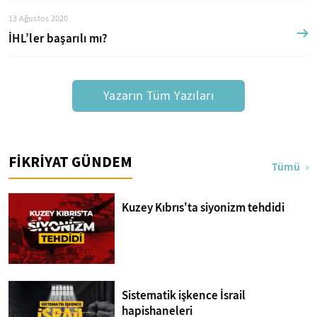
13 Ağustos 2020
İHL’ler başarılı mı?
Yazarın Tüm Yazıları
FİKRİYAT GÜNDEM
Tümü
Kuzey Kıbrıs'ta siyonizm tehdidi
Sistematik işkence İsrail
hapishaneleri