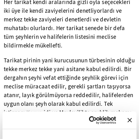
Her tarikat kendi aralarında gizli oyla seçecekleri
iki üye ile kendi zaviyelerini denetliyorlardı ve
merkez tekke zaviyeleri denetlerdi ve devletin
muhatabı olurlardı. Her tarikat senede bir defa
tüm şeyhlerin ve halifelerin listesini meclise
bildirmekle mükellefti.
Tarikat pirinin yani kurucusunun türbesinin olduğu
tekke merkez tekke yani asitane kabul edilirdi. Bir
dergahın şeyhi vefat ettiğinde şeyhlik görevi için
meclise müracaat edilir, gerekli şartları taşıyorsa
atanır, layık görülmüyorsa reddedilir, halifelerden
uygun olanı şeyh olarak kabul edilirdi. Tek
istisnası
Konya
idi ve Mevlevilikte şeyhlik makamı
olan Çelebiliğe atama şeyhülislamın teklifi ile
padişah tarafından yapılırdı.