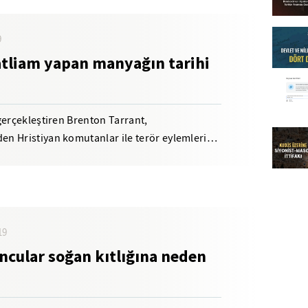
9
atliam yapan manyağın tarihi
gerçekleştiren Brenton Tarrant,
n Hristiyan komutanlar ile terör eylemleri
ilahına...
19
ncular soğan kıtlığına neden