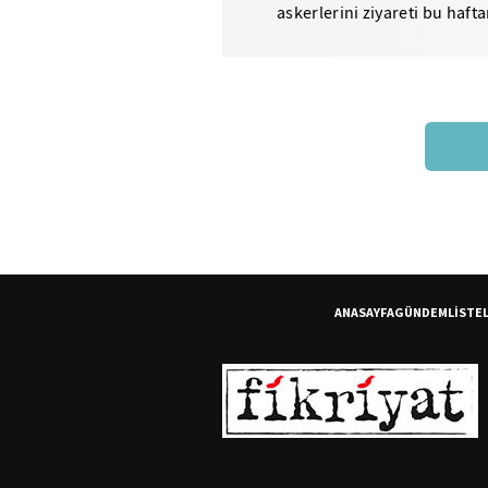
askerlerini ziyareti bu haft
Yıldırım Bâyezid, düşman...
ANASAYFA
GÜNDEM
LİSTE