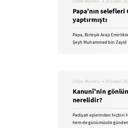
Erhan Afyoncu
10 Şubat 20
Papa’nın selefler
yaptırmıştı
Papa, Birleşik Arap Emirlikle
Şeyh Muhammed bin Zayid P
Bölgede dirayetli bir...
Erhan Afyoncu
03 Şubat 20
Kanunî’nin gönlü
nerelidir?
Padişah eşlerinden hiçbir
hem de günümüzde gündemd