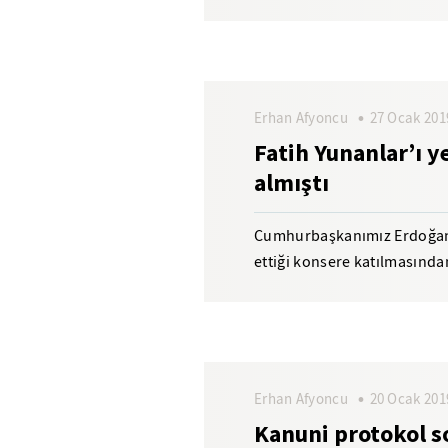
dönemine damgasını vuran 
Erhan Afyoncu
27 Ocak 201
Fatih Yunanlar’ı y
almıştı
Cumhurbaşkanımız Erdoğan’ın
ettiği konsere katılmasında
yüzyılda Türkler’in...
Erhan Afyoncu
20 Ocak 201
Kanuni protokol s