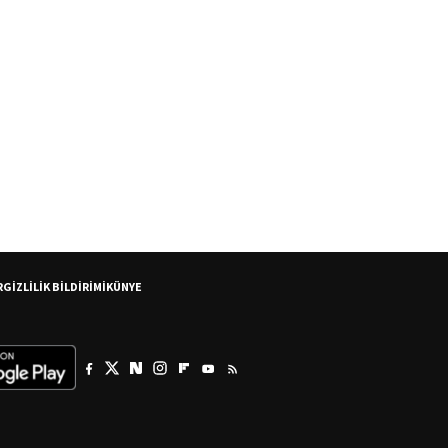
R
GİZLİLİK BİLDİRİMİ
KÜNYE