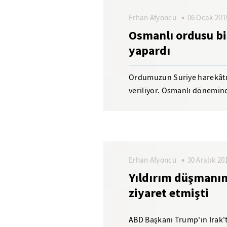
Erhan Afyoncu
06 Ocak 201
Osmanlı ordusu bin
yapardı
Ordumuzun Suriye harekâtı i
veriliyor. Osmanlı döneminde
binlerce kilometrelik...
Erhan Afyoncu
30 Aralık 20
Yıldırım düşmanın
ziyaret etmişti
ABD Başkanı Trump'ın Irak't