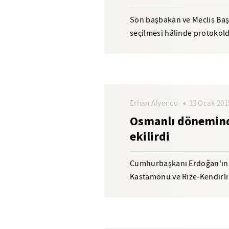
Son başbakan ve Meclis Başk
seçilmesi hâlinde protokold
tartışılıyor. Kanunî dönemin
Erhan Afyoncu
13 Ocak 201
Osmanlı dönemind
ekilirdi
Cumhurbaşkanı Erdoğan'ın '
Kastamonu ve Rize-Kendirli
üretildiği yerlerde sevinçle k