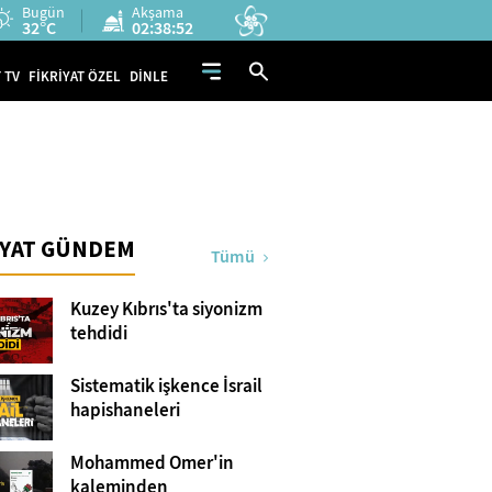
Bugün
Akşama
32°C
02:38:51
 TV
FİKRİYAT ÖZEL
DİNLE
İYAT GÜNDEM
Tümü
Kuzey Kıbrıs'ta siyonizm
tehdidi
Sistematik işkence İsrail
hapishaneleri
Mohammed Omer'in
kaleminden