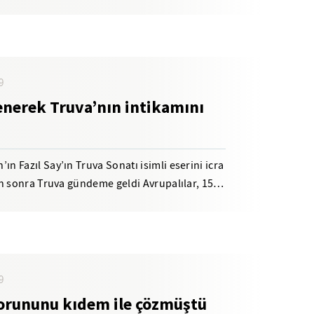
Hürrem Sultan...
9
enerek Truva’nın intikamını
 Fazıl Say’ın Truva Sonatı isimli eserini icra
n sonra Truva gündeme geldi Avrupalılar, 15.
9
orununu kıdem ile çözmüştü