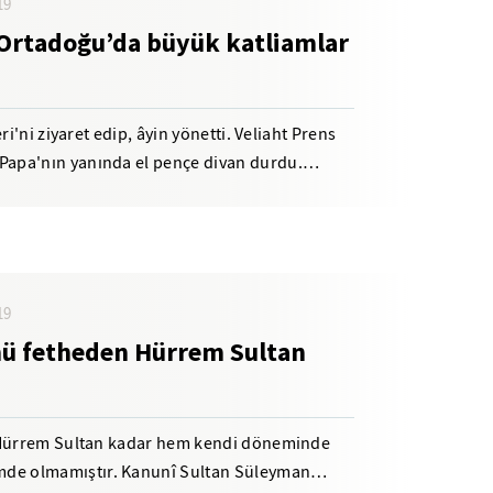
19
i Ortadoğu’da büyük katliamlar
ri'ni ziyaret edip, âyin yönetti. Veliaht Prens
apa'nın yanında el pençe divan durdu.
19
nü fetheden Hürrem Sultan
i Hürrem Sultan kadar hem kendi döneminde
e olmamıştır. Kanunî Sultan Süleyman