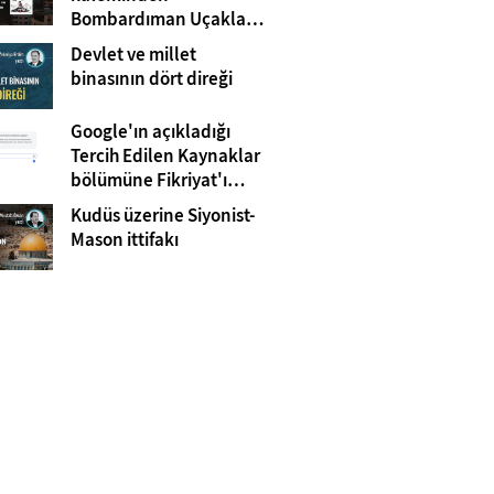
Bombardıman Uçakları
ve Tanklar Arasında
Devlet ve millet
Gazze
binasının dört direği
Google'ın açıkladığı
Tercih Edilen Kaynaklar
bölümüne Fikriyat'ı
eklemeyi unutmayın!
Kudüs üzerine Siyonist-
Mason ittifakı