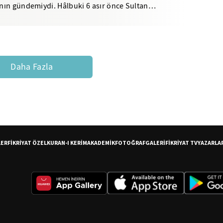
anın gündemiydi. Hâlbuki 6 asır önce Sultan
Daha Fazla
LER
FİKRİYAT ÖZEL
KURAN-I KERİM
AKADEMİK
FOTOĞRAF
GALERİ
FİKRİYAT TV
YAZARLA