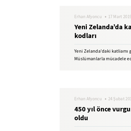
Erhan Afyoncu
17 Mart 201
Yeni Zelanda’da k
kodları
Yeni Zelanda'daki katliamı 
Müslümanlarla mücadele ede
düzenleyenlerin isimlerini s
Erhan Afyoncu
24 Şubat 20
450 yıl önce vurgu
oldu