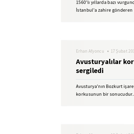
1560'lı yıllarda bazı vurgun
İstanbul'a zahire gönderen
soğan kıtlığına sebep olmuşt
Erhan Afyoncu
17 Şubat 20
Avusturyalılar ko
sergiledi
Avusturya'nın Bozkurt işaret
korkusunun bir sonucudur. 
sağlam olsun diye temeline.