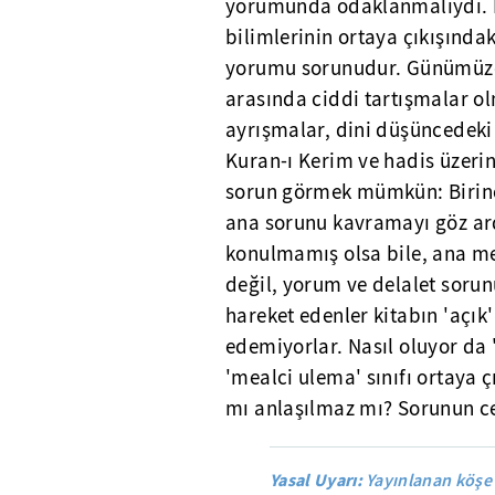
yorumunda odaklanmalıydı. Bu
bilimlerinin ortaya çıkışında
yorumu sorunudur. Günümüzde
arasında ciddi tartışmalar olm
ayrışmalar, dini düşüncedeki
Kuran-ı Kerim ve hadis üzerin
sorun görmek mümkün: Birinci
ana sorunu kavramayı göz ar
konulmamış olsa bile, ana mes
değil, yorum ve delalet sorun
hareket edenler kitabın 'açık
edemiyorlar. Nasıl oluyor da '
'mealci ulema' sınıfı ortaya ç
mı anlaşılmaz mı? Sorunun c
Yasal Uyarı:
Yayınlanan köşe