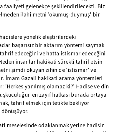
faaliyeti gelenekçe şekillendirilecekti. Biz
elmeden ilahi metni 'okumuş-duymuş' bir
adislere yönelik eleştirilerdeki
 kadar başarısız bir aktarım yöntemi saymak
 tahrif edeceğini ve hatta istismar edeceğini
eden insanlar hakikati sürekli tahrif etsin
etni şimdi okuyan zihin de 'istismar' ve
ir. İmam Gazali hakikati arama yöntemleri
: 'Herkes yanılmış olamaz ki?' Hadise ve din
kuşkuculuğun en zayıf halkası burada ortaya
tmak, tahrif etmek için tetikte bekliyor
a dönüşüyor.
hati meselesinde odaklanmak yerine hadisin