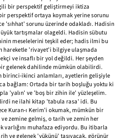
li bir perspektif geliştirmeyi iktiza
bir perspektif ortaya koymak yerine sorunu
 'sıhhat' sorunu üzerinde odakladı. Hadisin
üyük tartışmalar olageldi. Hadisin sübutu
inin meselelerini teşkil eder; hadis ilmi bu
 hareketle 'rivayet'i bilgiye ulaşmada
çi ve insaflı bir yol değildi. Her şeyden
 bir gelenek dahilinde mümkün olabilirdi.
birinci-ikinci anlamları, ayetlerin gelişiyle
saca bağlam: Ortada bir tarih boşluğu yoktu ki
la 'yalın' ve 'boş bir zihin ile' yüzleşelim.
irdi ne ilahi kitap 'tabula rasa' idi. Bu
dece Kuran-ı Kerim'i okumak, mümkün bir
e ve zemine gelmiş, o tarih ve zemin her
k varlığını muhafaza ediyordu. Bu itibarla
rih ve gelenek 'yükünü' taşıyacak, görünür