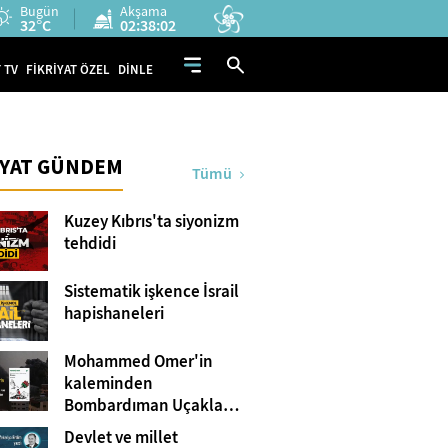
Bugün
Akşama
32°C
02:38:01
 TV
FİKRİYAT ÖZEL
DİNLE
İYAT GÜNDEM
Tümü
Kuzey Kıbrıs'ta siyonizm
tehdidi
Sistematik işkence İsrail
hapishaneleri
Mohammed Omer'in
kaleminden
Bombardıman Uçakları
ve Tanklar Arasında
Devlet ve millet