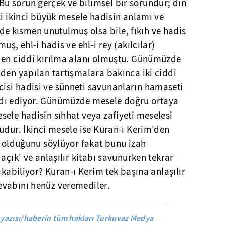
 sorun gerçek ve bilimsel bir sorundur; din
ki ikinci büyük mesele hadisin anlamı ve
 kısmen unutulmuş olsa bile, fıkıh ve hadis
uş, ehl-i hadis ve ehl-i rey (akılcılar)
 en ciddi kırılma alanı olmuştu. Günümüzde
den yapılan tartışmalara bakınca iki ciddi
si hadisi ve sünneti savunanların hamaseti
dı ediyor. Günümüzde mesele doğru ortaya
ele hadisin sıhhat veya zafiyeti meselesi
udur. İkinci mesele ise Kuran-ı Kerim'den
' olduğunu söylüyor fakat bunu izah
açık' ve anlaşılır kitabı savunurken tekrar
ıkabiliyor? Kuran-ı Kerim tek başına anlaşılır
evabını henüz veremediler.
 yazısı/haberin tüm hakları Turkuvaz Medya