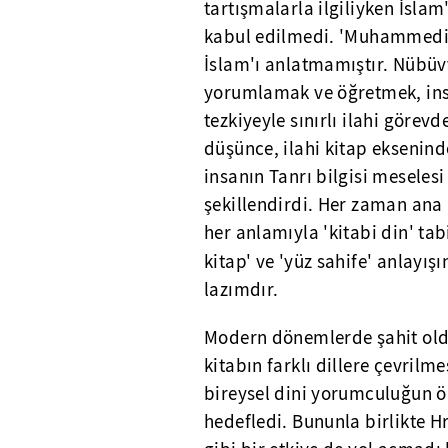
tartışmalarla ilgiliyken İsl
kabul edilmedi. 'Muhammedili
İslam'ı anlatmamıştır. Nübüvv
yorumlamak ve öğretmek, insa
tezkiyeyle sınırlı ilahi göre
düşünce, ilahi kitap eksenind
insanın Tanrı bilgisi meseles
şekillendirdi. Her zaman ana 
her anlamıyla 'kitabi din' tab
kitap' ve 'yüz sahife' anlayış
lazımdır.
Modern dönemlerde şahit old
kitabın farklı dillere çevrilm
bireysel dini yorumculuğun 
hedefledi. Bununla birlikte H