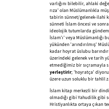
varlığını bilebilir, ahlaki değ
rıza' olan Müslümanlıkla müş
tabirin sünnet/gelenek-ilahi kit
sünneti İslam öncesi ve sonra
ideolojik tutumlarda gündeme 
İslam'ı' veya Müslümanlığı bu
yükünden 'arındırılmış' Müslü
kadar hoyrat üslubu barındırır
üzerindeki gelenek ve tarih 
etmediğimiz bir sıçramayla sü
yerleştirir
; 'hoyratça' diyo
üzere uzun soluklu bir tahlil
İslam kitap merkezli bir dindi
olmadığı gibi Yahudilik gibi 
Hristiyanlıkta ortaya çıkan te