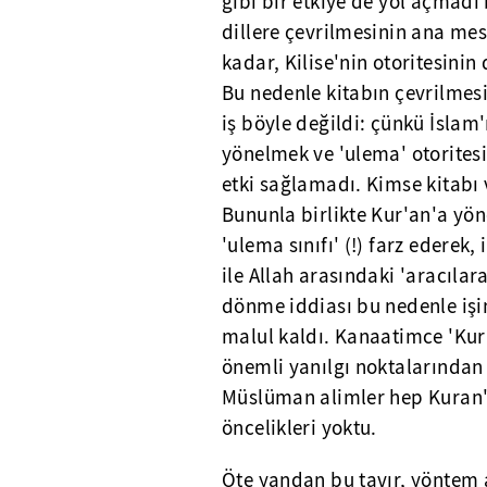
gibi bir etkiye de yol açmadı
dillere çevrilmesinin ana me
kadar, Kilise'nin otoritesinin
Bu nedenle kitabın çevrilmesin
iş böyle değildi: çünkü İslam'
yönelmek ve 'ulema' otoritesi
etki sağlamadı. Kimse kitabı
Bununla birlikte Kur'an'a yön
'ulema sınıfı' (!) farz ederek,
ile Allah arasındaki 'aracıla
dönme iddiası bu nedenle işin
malul kaldı. Kanaatimce 'Kur
önemli yanılgı noktalarından bi
Müslüman alimler hep Kuran'
öncelikleri yoktu.
Öte yandan bu tavır, yöntem a