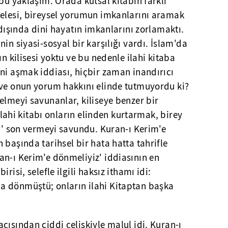
 bu yaklaşım. Orada kutsal kitabın farklı
selesi, bireysel yorumun imkanlarını aramak
 dışında dini hayatın imkanlarını zorlamaktı.
in siyasi-sosyal bir karşılığı vardı. İslam'da
ın kilisesi yoktu ve bu nedenle ilahi kitaba
ni aşmak iddiası, hiçbir zaman inandırıcı
 ve onun yorum hakkını elinde tutmuyordu ki?
elmeyi savunanlar, kiliseye benzer bir
 ilahi kitabı onların elinden kurtarmak, birey
ra' son vermeyi savundu. Kuran-ı Kerim'e
 başında tarihsel bir hata hatta tahrifle
an-ı Kerim'e dönmeliyiz' iddiasının en
risi, selefle ilgili haksız ithamı idi:
a dönmüştü; onların ilahi Kitaptan başka
çısından ciddi çelişkiyle malul idi. Kuran-ı