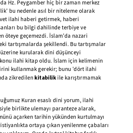
am'da Hz. Peygamber hiç bir zaman merkez
k' bu nedenle asıl bir niteleme olarak
et ilahi haberi getirmek, haberi
nları bu bilgi dahilinde terbiye ve
vden öteye geçemezdi. İslam'da nazari
eki tartışmalarda şekillendi. Bu tartışmalar
i üzerine kurularak dini düşünceyi
konu ilahi kitap oldu. İslam için kelimenin
irini kullanmak gerekir; bunu 'dört ilahi
kitabilik
ında zikredilen
ile karıştırmamak
uğumuz Kuran esaslı dini yorum, ilahi
esiyle birlikte ulemayı paranteze alarak,
önünü açarken tarihin yükünden kurtulmayı
ristiyanlıkta ortaya çıkan yenilenme çabaları