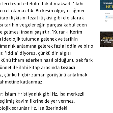
erleri tespit edebilir, fakat maksadı 'ilahi
erref olamazdık. Bu kesin olguya rağmen
ap ilişkisini tezat ilişkisi gibi ele alarak
sı tarihin ve geleneğin parçası kabul eden
gelmesi insanı şaşırtır. 'Kuran-ı Kerim
 ideolojik tutumda gelenek ve tarihin
manlık anlamına gelerek fazla iddia ve bir o
. 'İddia' diyoruz, çünkü din algısı
yükünü itham ederken nasıl olduğunu pek fark
tezadı
nnet ile ilahi kitap arasında
ruz, çünkü hiçbir zaman görüşünü anlatmak
 zahmetine katlanmaz.
r: İslam Hristiyanlık gibi Hz. İsa merkezli
seçilmiş kavim fikrine de yer vermez.
olojik sorunlar Hz. İsa üzerindeki