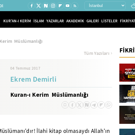
Ol
KUR'AN-I KERİM
İSLAM
YAZARLAR
AKADEMİK
GALERİ
LİSTELER
FİKRİYAT
 Kerim Müslümanlığı
FİKR
Tüm Yazıları
04 Temmuz 2017
Ekrem Demirli
Kuran-ı Kerim Müslümanlığı
üslümanı'dır! İlahi kitap olmasaydı Allah'ın