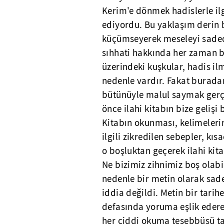
Kerim'e dönmek hadislerle ilgi
ediyordu. Bu yaklaşım derin 
küçümseyerek meseleyi sadece
sıhhati hakkında her zaman b
üzerindeki kuşkular, hadis ilm
nedenle vardır. Fakat buradan
bütünüyle malul saymak gerçek
önce ilahi kitabın bize gelişi
Kitabın okunması, kelimelerin 
ilgili zikredilen sebepler, kı
o boşluktan geçerek ilahi kitap
Ne bizimiz zihnimiz boş olabil
nedenle bir metin olarak sa
iddia değildi. Metin bir tarih
defasında yoruma eşlik edere
her ciddi okuma teşebbüsü ta