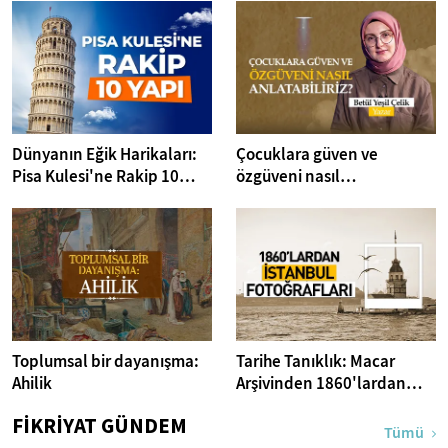
Dünyanın Eğik Harikaları:
Çocuklara güven ve
Pisa Kulesi'ne Rakip 10
özgüveni nasıl
Yapı
anlatabiliriz? I Kitap
Dedektifi
Toplumsal bir dayanışma:
Tarihe Tanıklık: Macar
Ahilik
Arşivinden 1860'lardan
İstanbul Fotoğrafları
FİKRİYAT GÜNDEM
Tümü