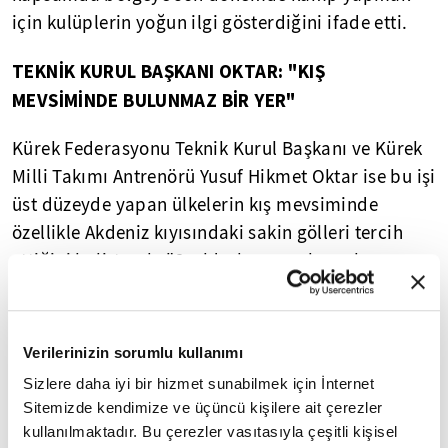
için kulüplerin yoğun ilgi gösterdiğini ifade etti.
TEKNİK KURUL BAŞKANI OKTAR: "KIŞ
MEVSİMİNDE BULUNMAZ BİR YER"
Kürek Federasyonu Teknik Kurul Başkanı ve Kürek
Milli Takımı Antrenörü Yusuf Hikmet Oktar ise bu işi
üst düzeyde yapan ülkelerin kış mevsiminde
özellikle Akdeniz kıyısındaki sakin gölleri tercih
ettiğini belirterek, "6 yıldır kamp çalışmalarını
Köyceğiz'de yapıyoruz. Burası kış mevsiminde
bulunmaz bir yer. Uluslararası yarışlardaki
başarımız ilerledikçe, madalya aldıkça yabancı
Verilerinizin sorumlu kullanımı
kulüpler bize nerede çalıştığımızı soruyor biz de
Sizlere daha iyi bir hizmet sunabilmek için İnternet
onlara Köyceğiz Gölü'nü söylüyoruz." diye konuştu.
Sitemizde kendimize ve üçüncü kişilere ait çerezler
kullanılmaktadır. Bu çerezler vasıtasıyla çeşitli kişisel