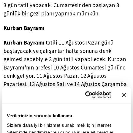
3 gün tatil yapacak. Cumartesinden başlayan 3
günlük bir gezi planı yapmak mümkün.
Kurban Bayramı
Kurban Bayramı
tatili 11 Ağustos Pazar günü
başlayacak ve çalışanlar hafta sonuna denk
gelmesi sebebiyle 3 gün tatil yapabilecek. Kurban
Bayramı'nın arefesi 10 Ağustos Cumartesi gününe
denk geliyor. 11 Ağustos Pazar, 12 Ağustos
Pazartesi, 13 Ağustos Salı ve 14 Ağustos Çarşamba
günleri tatil.
30 Ağustos
Verilerinizin sorumlu kullanımı
Zafer Bayramı
Cuma günü kutlanacak. Hafta
Sizlere daha iyi bir hizmet sunabilmek için İnternet
sonuyla birleştirenler toplamda 3 gün tatil
Sitemizde kendimize ve üçüncü kişilere ait çerezler