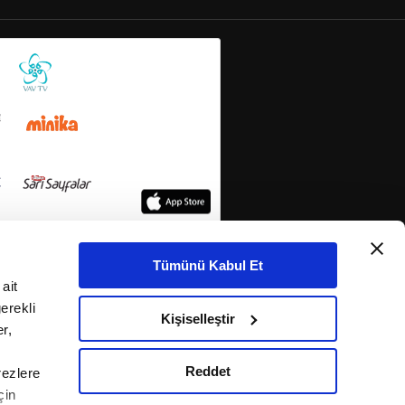
Tümünü Kabul Et
ait
erekli
Kişiselleştir
r,
Reddet
rezlere
çin