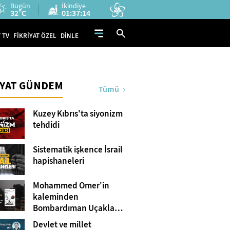
Bugün
İkindiye
32°C
01:37:13
 TV
FİKRİYAT ÖZEL
DİNLE
İYAT GÜNDEM
Tümü
Kuzey Kıbrıs'ta siyonizm
tehdidi
Sistematik işkence İsrail
hapishaneleri
Mohammed Omer'in
kaleminden
Bombardıman Uçakları
ve Tanklar Arasında
Devlet ve millet