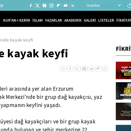
Ol
KUR'AN-I KERİM
İSLAM
YAZARLAR
AKADEMİK
GALERİ
LİSTELER
FİKRİYAT
sinde kayak keyfi
FİKR
e kayak keyfi
leri arasında yer alan Erzurum
k Merkezi’nde bir grup dağ kayakçısı, yaz
 yapmanın keyfini yaşadı.
yesi dağ kayakçıları ve bir grup kayak
lunda bulunan ve şehir merkezine 22