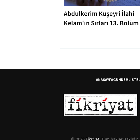
Abdulkerim Kuşeyri İlahi
Kelam'ın Sırları 13. Bölüm 
Bakara Suresi 31-33. Ayetl
Tefsiri
ANASAYFA
GÜNDEM
LİSTE
2026
Fikriyat
. Tüm hakları saklıdır.