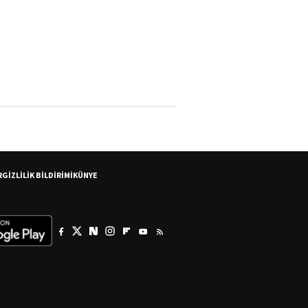
R
GİZLİLİK BİLDİRİMİ
KÜNYE