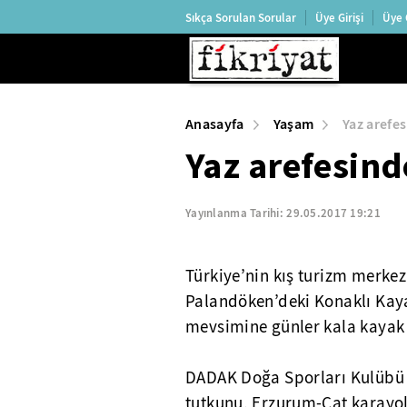
Sıkça Sorulan Sorular
Üye Girişi
Üye 
Anasayfa
Yaşam
Yaz arefe
Yaz arefesind
Yayınlanma Tarihi:
29.05.2017 19:21
Türkiye’nin kış turizm merkez
Palandöken’deki Konaklı Kaya
mevsimine günler kala kayak
DADAK Doğa Sporları Kulübü ü
tutkunu, Erzurum-Çat karayo