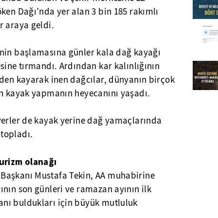
ken Dağı’nda yer alan 3 bin 185 rakımlı
r araya geldi.
nin başlamasına günler kala dağ kayağı
sine tırmandı. Ardından kar kalınlığının
eden kayarak inen dağcılar, dünyanın birçok
en kayak yapmanın heyecanını yaşadı.
verler de kayak yerine dağ yamaçlarında
topladı.
turizm olanağı
Başkanı Mustafa Tekin, AA muhabirine
nın son günleri ve ramazan ayının ilk
nı buldukları için büyük mutluluk