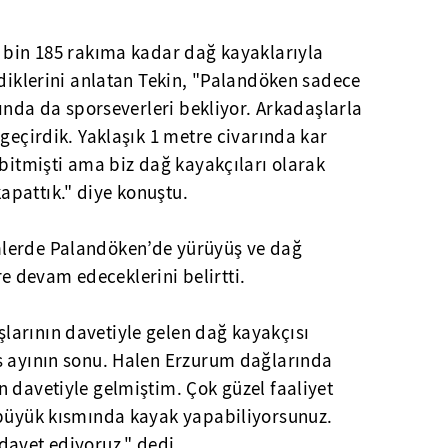
3 bin 185 rakıma kadar dağ kayaklarıyla
rdiklerini anlatan Tekin, "Palandöken sadece
yında da sporseverleri bekliyor. Arkadaşlarla
 geçirdik. Yaklaşık 1 metre civarında kar
 bitmişti ama biz dağ kayakçıları olarak
pattık." diye konuştu.
lerde Palandöken’de yürüyüş ve dağ
lere devam edeceklerini belirtti.
arının davetiyle gelen dağ kayakçısı
s ayının sonu. Halen Erzurum dağlarında
 davetiyle gelmiştim. Çok güzel faaliyet
 büyük kısmında kayak yapabiliyorsunuz.
davet ediyoruz." dedi.