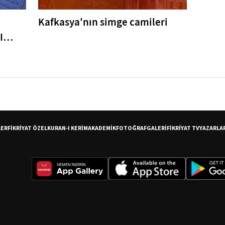
Kafkasya'nın simge camileri
I
er
LER
FİKRİYAT ÖZEL
KURAN-I KERİM
AKADEMİK
FOTOĞRAF
GALERİ
FİKRİYAT TV
YAZARLA