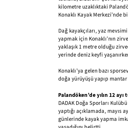
kilometre uzaklıktaki Palandö
Konaklı Kayak Merkezi’nde bi
Dağ kayakçıları, yaz mevsimi
yapmak için Konaklı’nın zirve
yaklaşık 1 metre olduğu zirv
yerinde deniz keyfi yaşanırk
Konaklı’ya gelen bazı sporse
doğa yürüyüşü yapıp mantar 
Palandöken’de yılın 12 ayı 
DADAK Doğa Sporları Kulübü 
yaptığı açıklamada, mayıs ayı
günlerinde kayak yapma imka
yaşadığını belirtti.