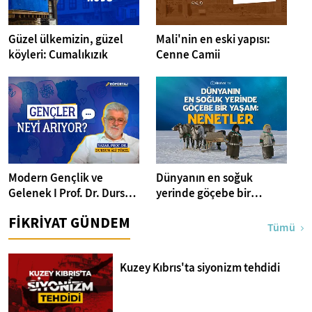
Güzel ülkemizin, güzel
Mali'nin en eski yapısı:
köyleri: Cumalıkızık
Cenne Camii
Modern Gençlik ve
Dünyanın en soğuk
Gelenek I Prof. Dr. Dursun
yerinde göçebe bir
Ali Tökel I Fikriyat
yaşam: Nenetler
FİKRİYAT GÜNDEM
Sohbetleri
Tümü
Kuzey Kıbrıs'ta siyonizm tehdidi