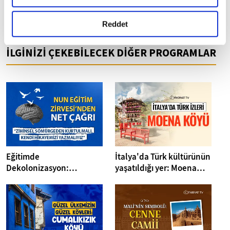
e-posta adresimiz:
gerçekleştirilen veri işleme faaliyetleri ile ilgili daha
detaylı bilgi almak için lütfen
tıklayınız.
Reddet
fikriyat@fikriyat.com.tr
İLGİNİZİ ÇEKEBİLECEK DİĞER PROGRAMLAR
Eğitimde
İtalya'da Türk kültürünün
Dekolonizasyon:
yaşatıldığı yer: Moena
“Zihinsel Sömürgeden
Köyü
Kurtulmalı, Kendi
Hikayemizi Yazmalıyız”