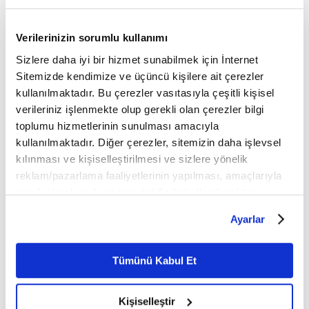
FİKRİYAT.COM SOSYAL MEDYADA!
Verilerinizin sorumlu kullanımı
sosyal medya adreslerinden
Fikriyat'ı aşağıdaki
Sizlere daha iyi bir hizmet sunabilmek için İnternet
takip edebilirsiniz;
Sitemizde kendimize ve üçüncü kişilere ait çerezler
kullanılmaktadır. Bu çerezler vasıtasıyla çeşitli kişisel
👉
TWITTER
verileriniz işlenmekte olup gerekli olan çerezler bilgi
toplumu hizmetlerinin sunulması amacıyla
👉
INSTAGRAM
kullanılmaktadır. Diğer çerezler, sitemizin daha işlevsel
kılınması ve kişiselleştirilmesi ve sizlere yönelik
👉
FACEBOOK
reklam/pazarlama faaliyetlerinin yapılması, amaçlarıyla
sınırlı olarak açık rızanız dahilinde kullanılacaktır.
YOUTUBE
👉
🔔
Çerezlere ilişkin tercihlerinizi çerez paneli vasıtasıyla
Ayarlar
belirleyebilirsiniz. Çerezlere ilişkin detaylı bilgi için
Fikriyat.com mobil uygulamasını ise buradan
👉
Ayarlar butonuna tıklayabilir,
Çerez Bilgilendirme
Metnimizi ziyaret edebilirsiniz.
indirebilirsiniz.
Tümünü Kabul Et
6698 sayılı Kişisel Verilerin Korunması Kanunu uyarınca
hazırlanmış olan İnternet Sitesi Aydınlatma Metnimizi
Görüş ve önerileriniz için bizlere ulaşabileceğiniz
Kişiselleştir
okumak ve sitemizi ziyaretiniz kapsamında