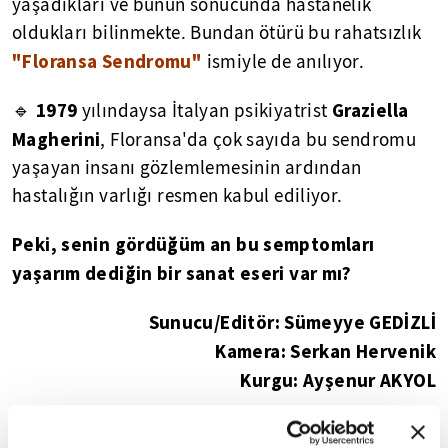
yaşadıkları ve bunun sonucunda hastanelik
oldukları bilinmekte. Bundan ötürü bu rahatsızlık
"Floransa Sendromu"
ismiyle de anılıyor.
1979
Graziella
🔹
yılındaysa İtalyan psikiyatrist
Magherini
, Floransa'da çok sayıda bu sendromu
yaşayan insanı gözlemlemesinin ardından
hastalığın varlığı resmen kabul ediliyor.
Peki, senin gördüğüm an bu semptomları
yaşarım dediğin bir sanat eseri var mı?
Sunucu/Editör: Sümeyye GEDİZLİ
Kamera: Serkan Hervenik
Kurgu: Ayşenur AKYOL
💠💠💠