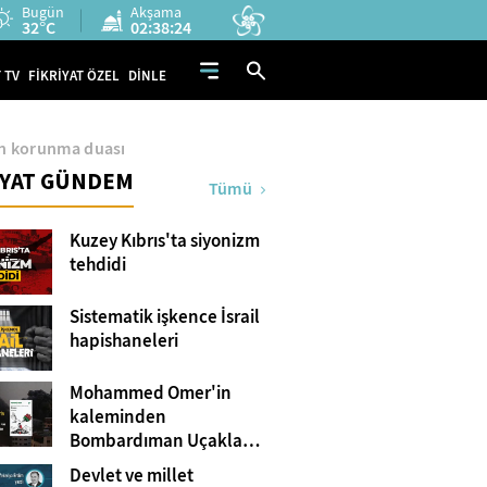
Bugün
Akşama
32°C
02:38:24
 TV
FİKRİYAT ÖZEL
DİNLE
n korunma duası
İYAT GÜNDEM
Tümü
Kuzey Kıbrıs'ta siyonizm
tehdidi
Sistematik işkence İsrail
hapishaneleri
Mohammed Omer'in
kaleminden
Bombardıman Uçakları
ve Tanklar Arasında
Devlet ve millet