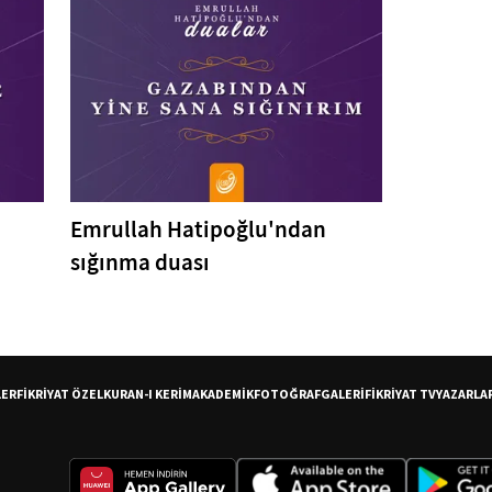
Emrullah Hatipoğlu'ndan
sığınma duası
LER
FİKRİYAT ÖZEL
KURAN-I KERİM
AKADEMİK
FOTOĞRAF
GALERİ
FİKRİYAT TV
YAZARLA