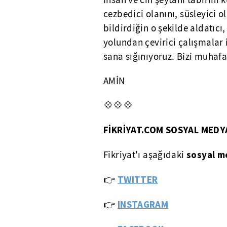
İnsan ve cin şeytanı tabirini 
cezbedici olanını, süsleyici ola
bildirdiğin o şekilde aldatıcı
yolundan çevirici çalışmalar 
sana sığınıyoruz. Bizi muhafaz
AMİN
💠💠💠
FİKRİYAT.COM SOSYAL MEDY
sosyal m
Fikriyat'ı aşağıdaki
👉
TWITTER
👉
INSTAGRAM