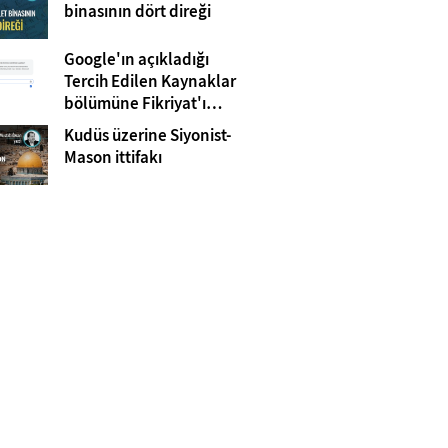
Gazze
binasının dört direği
Google'ın açıkladığı
Tercih Edilen Kaynaklar
bölümüne Fikriyat'ı
eklemeyi unutmayın!
Kudüs üzerine Siyonist-
Mason ittifakı