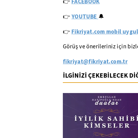
👉
FACEBOOK
YOUTUBE
👉
🔔
Fikriyat.com mobil uygul
👉
Görüş ve önerileriniz için biz
fikriyat@fikriyat.com.tr
İLGİNİZİ ÇEKEBİLECEK D