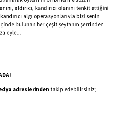
kullanarak öylerinin birbirlerine sözün
nını, aldırıcı, kandırıcı olanını tenkit ettiğini
, kandırıcı algı operasyonlarıyla bizi senin
içinde bulunan her çeşit şeytanın şerrinden
a eyle...
ADA!
edya adreslerinden
takip edebilirsiniz;