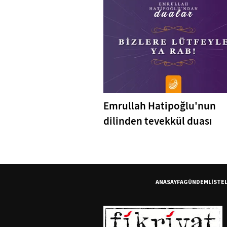
Emrullah Hatipoğlu'nun
dilinden tevekkül duası
ANASAYFA
GÜNDEM
LİSTE