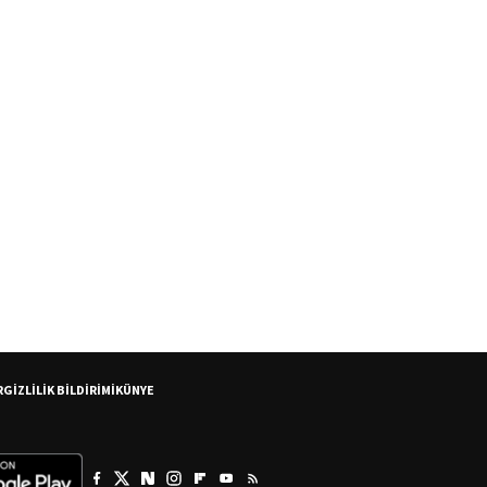
R
GİZLİLİK BİLDİRİMİ
KÜNYE