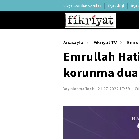
Sıkça Sorulan Sorular
Üye Girişi
Üye 
Anasayfa
Fikriyat TV
Emrul
Emrullah Hat
korunma dua
Yayınlanma Tarihi:
21.07.2022 17:59
Gü