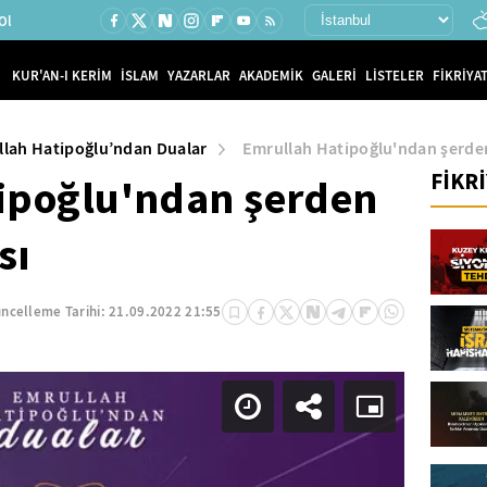
Ol
KUR'AN-I KERİM
İSLAM
YAZARLAR
AKADEMİK
GALERİ
LİSTELER
FİKRİYAT
lah Hatipoğlu’ndan Dualar
Emrullah Hatipoğlu'ndan şerde
FİKR
ipoğlu'ndan şerden
sı
ncelleme Tarihi:
21.09.2022 21:55