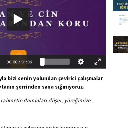
00:00
/
01:06
yla bizi senin yolundan çevirici çalışmalar
ytanın şerrinden sana sığınıyoruz.
 rahmetin damlaları düşer, yüreğimize...