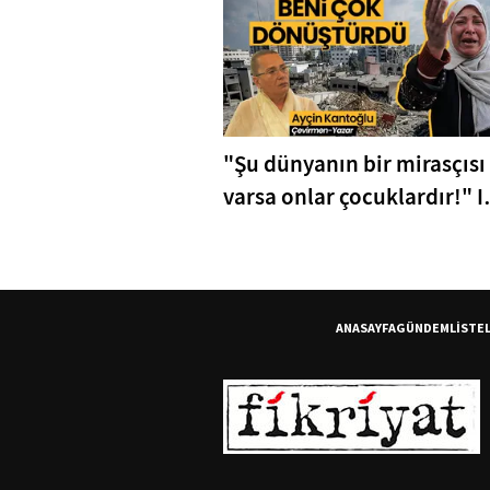
"Şu dünyanın bir mirasçısı
varsa onlar çocuklardır!" I
Ayçin Kantoğlu 🎤
ANASAYFA
GÜNDEM
LİSTE