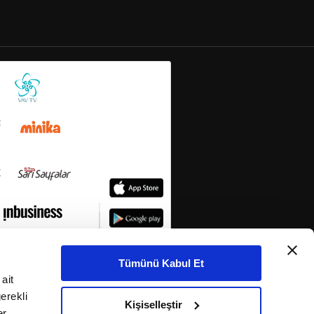
Tümünü Kabul Et
ait
erekli
Kişiselleştir
r,