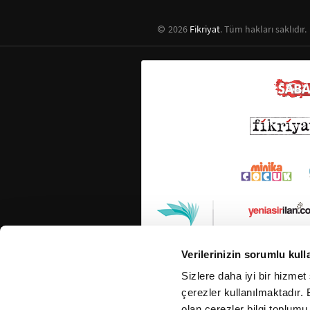
2026
Fikriyat
. Tüm hakları saklıdır.
Verilerinizin sorumlu kull
Sizlere daha iyi bir hizmet
çerezler kullanılmaktadır. B
olan çerezler bilgi toplumu