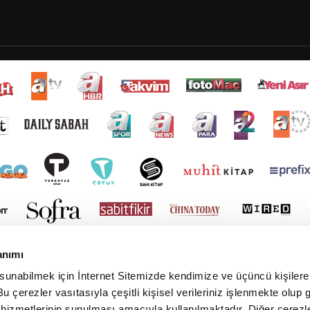
anımı
 sunabilmek için İnternet Sitemizde kendimize ve üçüncü kişilere 
u çerezler vasıtasıyla çeşitli kişisel verileriniz işlenmekte olup g
 hizmetlerinin sunulması amacıyla kullanılmaktadır. Diğer çerezle