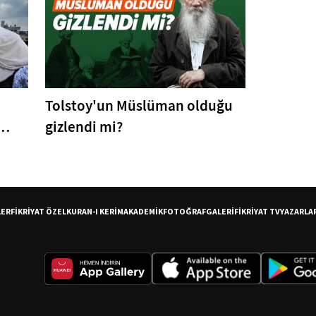
Tolstoy'un Müslüman olduğu
gizlendi mi?
LER
FİKRİYAT ÖZEL
KURAN-I KERİM
AKADEMİK
FOTOĞRAF
GALERİ
FİKRİYAT TV
YAZARLA