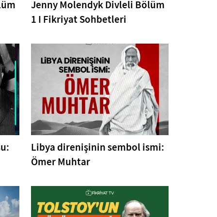
ölüm
Jenny Molendyk Divleli Bölüm
1 I Fikriyat Sohbetleri
su:
Libya direnişinin sembol ismi:
Ömer Muhtar