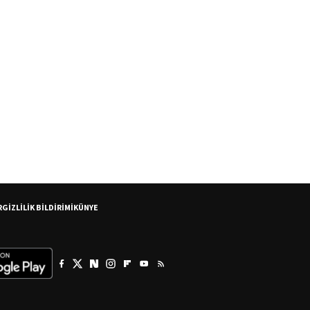
R
GİZLİLİK BİLDİRİMİ
KÜNYE