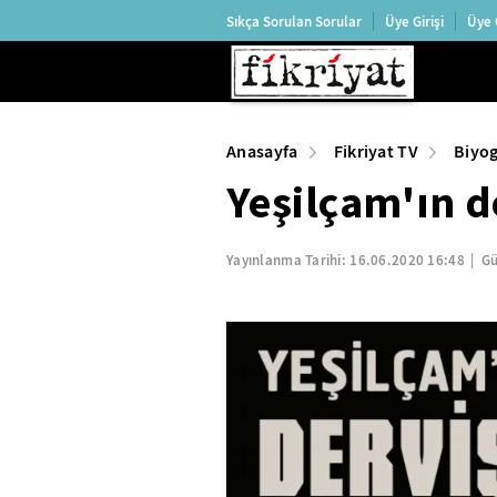
Sıkça Sorulan Sorular
Üye Girişi
Üye 
Anasayfa
Fikriyat TV
Biyog
Yeşilçam'ın d
Yayınlanma Tarihi:
16.06.2020 16:48
Gü