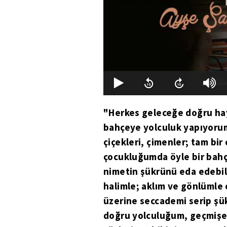
"Herkes geleceğe doğru hay
bahçeye yolculuk yapıyorum.
çiçekleri, çimenler; tam bir
çocukluğumda öyle bir bahç
nimetin şükrünü eda edebil
halimle; aklım ve gönlümle
üzerine seccademi serip şü
doğru yolculuğum, geçmişe 