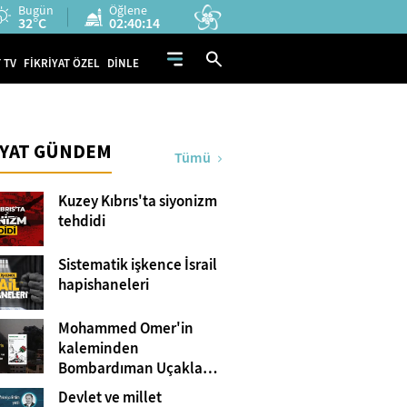
Bugün
Öğlene
32°C
02:40:14
 TV
FİKRİYAT ÖZEL
DİNLE
İYAT GÜNDEM
Tümü
Kuzey Kıbrıs'ta siyonizm
tehdidi
Sistematik işkence İsrail
hapishaneleri
Mohammed Omer'in
kaleminden
Bombardıman Uçakları
ve Tanklar Arasında
Devlet ve millet