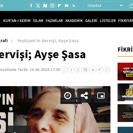
Ol
KUR'AN-I KERİM
İSLAM
YAZARLAR
AKADEMİK
GALERİ
LİSTELER
FİKRİYAT
rafi
Yeşilçam'ın dervişi; Ayşe Şasa
FİKR
ervişi; Ayşe Şasa
ncelleme Tarihi:
16.06.2020 17:00