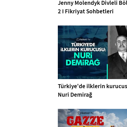
Jenny Molendyk Divleli B
2 I Fikriyat Sohbetleri
Türkiye'de ilklerin kurucu
Nuri Demirağ