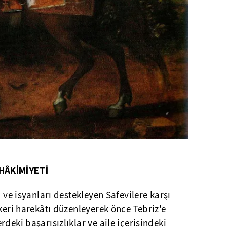
HÂKİMİYETİ
n ve isyanları destekleyen Safevilere karşı
skeri harekâtı düzenleyerek önce Tebriz'e
deki başarısızlıklar ve aile içerisindeki