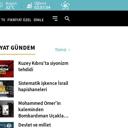
Bugün
Öğlene
32°C
02:57:52
 TV
FİKRİYAT ÖZEL
DİNLE
İYAT GÜNDEM
Tümü
Kuzey Kıbrıs'ta siyonizm
tehdidi
Sistematik işkence İsrail
hapishaneleri
Mohammed Omer'in
kaleminden
Bombardıman Uçakları
ve Tanklar Arasında
Devlet ve millet