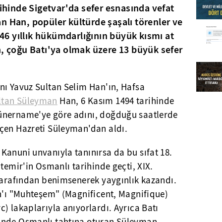
rihinde Sigetvar'da sefer esnasında vefat
n Han, popüler kültürde şaşalı törenler ve
a 46 yıllık hükümdarlığının büyük kısmı at
n, çoğu Batı'ya olmak üzere 13 büyük sefer
nı Yavuz Sultan Selim Han'ın, Hafsa
ltan Süleyman
Han, 6 Kasım 1494 tarihinde
ünername'ye göre adını, doğduğu saatlerde
çen Hazreti Süleyman'dan aldı.
Kanuni unvanıyla tanınırsa da bu sıfat 18.
temir'in Osmanlı tarihinde geçti, XIX.
 tarafından benimsenerek yaygınlık kazandı.
an'ı "Muhteşem" (Magnificent, Magnifique)
) lakaplarıyla anıyorlardı. Ayrıca Batı