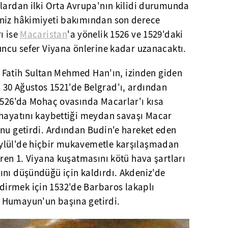
nlardan ilki Orta Avrupa'nın kilidi durumunda
eniz hâkimiyeti bakımından son derece
ı ise
Macaristan
'a yönelik 1526 ve 1529'daki
uncu sefer Viyana önlerine kadar uzanacaktı.
ası Fatih Sultan Mehmed Han'ın, izinden giden
30 Ağustos 1521'de Belgrad'ı, ardından
 1526'da Mohaç ovasında Macarlar'ı kısa
 hayatını kaybettiği meydan savaşı Macar
unu getirdi. Ardından Budin'e hareket eden
ylül'de hiçbir mukavemetle karşılaşmadan
üren 1. Viyana kuşatmasını kötü hava şartları
ını düşündüğü için kaldırdı. Akdeniz'de
irmek için 1532'de Barbaros lakaplı
 Humayun'un başına getirdi.