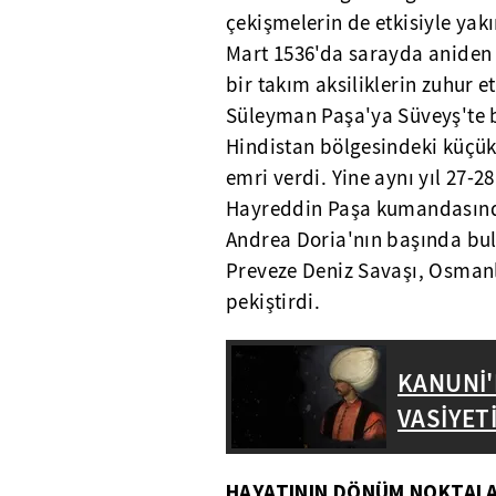
çekişmelerin de etkisiyle yak
Mart 1536'da sarayda aniden i
bir takım aksiliklerin zuhur
Süleyman Paşa'ya Süveyş'te b
Hindistan bölgesindeki küçük
emri verdi. Yine aynı yıl 27-2
Hayreddin Paşa kumandasında
Andrea Doria'nın başında bu
Preveze Deniz Savaşı, Osmanlı
pekiştirdi.
KANUNİ'
VASİYET
HAYATININ DÖNÜM NOKTALAR