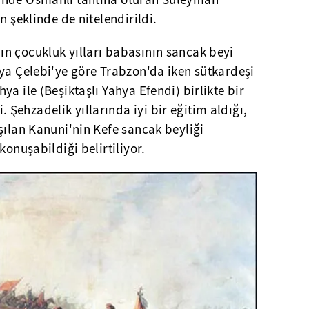
inde Osmanlı tahtına oturan Süleyman
n şeklinde de nitelendirildi.
n çocukluk yılları babasının sancak beyi
ya Çelebi'ye göre Trabzon'da iken sütkardeşi
a ile (Beşiktaşlı Yahya Efendi) birlikte bir
ehzadelik yıllarında iyi bir eğitim aldığı,
şılan Kanuni'nin Kefe sancak beyliği
konuşabildiği belirtiliyor.