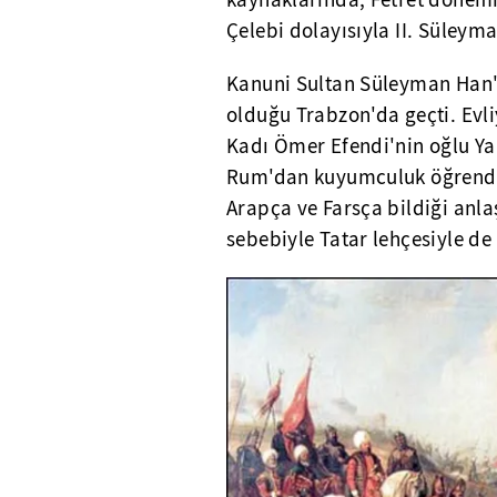
kaynaklarında, Fetret dönem
Çelebi dolayısıyla II. Süleyma
Kanuni Sultan Süleyman Han'ı
olduğu Trabzon'da geçti. Evli
Kadı Ömer Efendi'nin oğlu Yahy
Rum'dan kuyumculuk öğrendi. Ş
Arapça ve Farsça bildiği anla
sebebiyle Tatar lehçesiyle de 