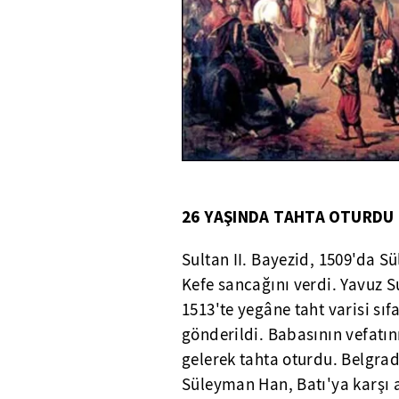
26 YAŞINDA TAHTA OTURDU
Sultan II. Bayezid, 1509'da 
Kefe sancağını verdi. Yavuz S
1513'te yegâne taht varisi sı
gönderildi. Babasının vefatın
gelerek tahta oturdu. Belgrad
Süleyman Han, Batı'ya karşı a