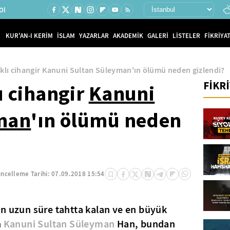
Ol
KUR'AN-I KERİM
İSLAM
YAZARLAR
AKADEMİK
GALERİ
LİSTELER
FİKRİYAT
klı cihangir Kanuni Sultan Süleyman'ın ölümü neden gizlendi?
FİKR
ı cihangir
Kanuni
man
'ın ölümü neden
ncelleme Tarihi:
07.09.2018 15:54
n uzun süre tahtta kalan ve en büyük
n
Kanuni Sultan Süleyman
Han, bundan