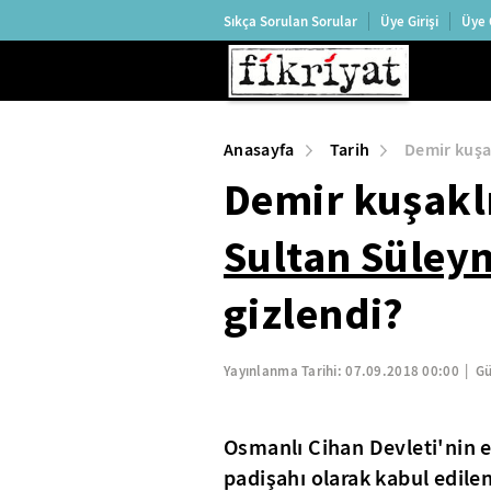
Sıkça Sorulan Sorular
Üye Girişi
Üye 
Anasayfa
Tarih
Demir kuşa
Demir kuşakl
Sultan Süley
gizlendi?
Yayınlanma Tarihi:
07.09.2018 00:00
Gü
Osmanlı Cihan Devleti'nin e
padişahı olarak kabul edile