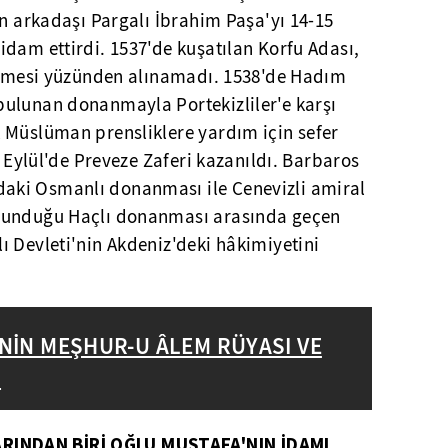
ın arkadaşı Pargalı İbrahim Paşa'yı 14-15
dam ettirdi. 1537'de kuşatılan Korfu Adası,
 etmesi yüzünden alınamadı. 1538'de Hadım
ulunan donanmayla Portekizliler'e karşı
 Müslüman prensliklere yardım için sefer
8 Eylül'de Preveze Zaferi kazanıldı. Barbaros
ki Osmanlı donanması ile Cenevizli amiral
lunduğu Haçlı donanması arasında geçen
 Devleti'nin Akdeniz'deki hâkimiyetini
NİN MEŞHUR-U ÂLEM RÜYASI VE
İ
INDAN BİRİ OĞLU MUSTAFA'NIN İDAMI