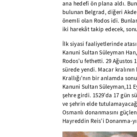
ana hedefi ön plana aldı. Bu
bulunan Belgrad, diğeri Akd
önemli olan Rodos idi. Bunlar
iki harekât takip edecek, son
İlk siyasi faaliyetlerinde at
Kanuni Sultan Süleyman Han, 
Rodos'u fethetti. 29 Ağustos
sürede yendi. Macar kralının
Krallığı'nın bir anlamda son
Kanuni Sultan Süleyman,11 E
şehre girdi. 1529'da 17 gün s
ve şehrin elde tutulamayacağ
Osmanlı donanmasını güçlend
Hayreddin Reis'i Donanma-yı