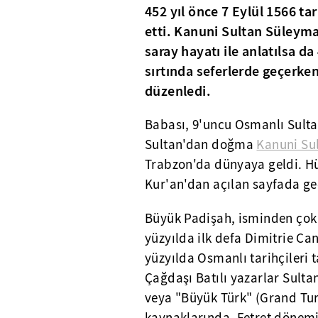
452 yıl önce 7 Eylül 1566 ta
etti. Kanuni Sultan Süleyma
saray hayatı ile anlatılsa d
sırtında seferlerde geçerke
düzenledi.
Babası, 9'uncu Osmanlı Sulta
Sultan'dan doğma
Kanuni Su
Trabzon'da dünyaya geldi. H
Kur'an'dan açılan sayfada ge
Büyük Padişah, isminden çok 
yüzyılda ilk defa Dimitrie Can
yüzyılda Osmanlı tarihçileri
Çağdaşı Batılı yazarlar Sult
veya "Büyük Türk" (Grand Turc