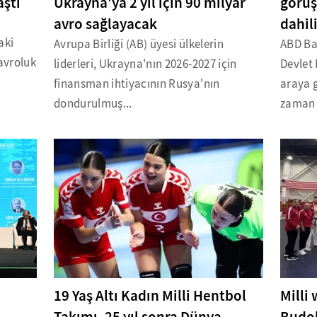
aştı
Ukrayna'ya 2 yıl için 90 milyar
görüş
avro sağlayacak
dahil
aki
Avrupa Birliği (AB) üyesi ülkelerin
ABD Ba
 avroluk
liderleri, Ukrayna'nın 2026-2027 için
Devlet 
finansman ihtiyacının Rusya'nın
araya g
dondurulmuş...
zaman b
19 Yaş Altı Kadın Milli Hentbol
Milli