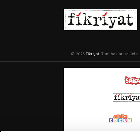
2026
Fikriyat
. Tüm hakları saklıdır.