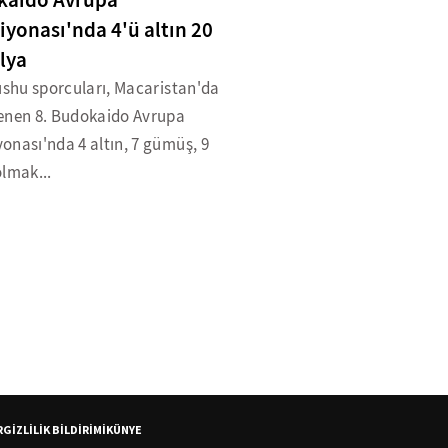
kaido Avrupa
yonası'nda 4'ü altın 20
lya
ushu sporcuları, Macaristan'da
enen 8. Budokaido Avrupa
onası'nda 4 altın, 7 gümüş, 9
lmak...
R
GİZLİLİK BİLDİRİMİ
KÜNYE