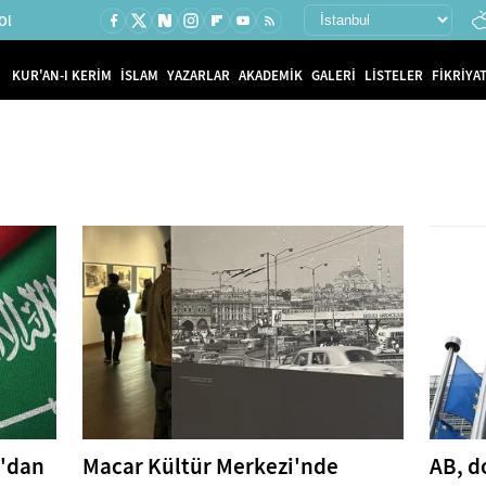
Ol
KUR'AN-I KERİM
İSLAM
YAZARLAR
AKADEMİK
GALERİ
LİSTELER
FİKRİYAT
n'dan
Macar Kültür Merkezi'nde
AB, d