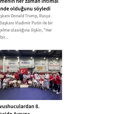
menin her zaman ihtimal
inde olduğunu söyledi
şkanı Donald Trump, Rusya
Başkanı Vladimir Putin ile bir
elme olasılığına ilişkin, "Her
ir...
 wushuculardan 8.