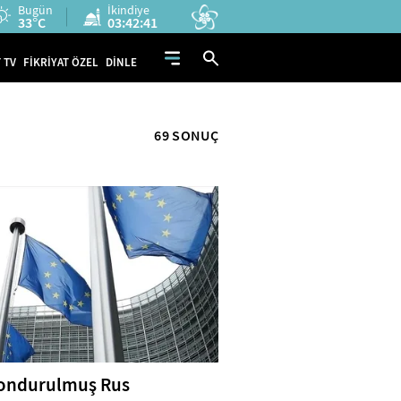
Bugün
İkindiye
33°C
03:42:40
 TV
FİKRİYAT ÖZEL
DİNLE
69 SONUÇ
ondurulmuş Rus