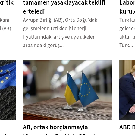
ritik
tamamen yasaklayacak teklifi
Labor
erteledi
kuru
şkanı
Avrupa Birliği (AB), Orta Doğu'daki
Türk kü
i (AB)
gelişmelerin tetiklediği enerji
gelecek
fiyatlarındaki artış ve üye ülkeler
aktarı
arasındaki görüş...
Türk...
AB, ortak borçlanmayla
ABD B