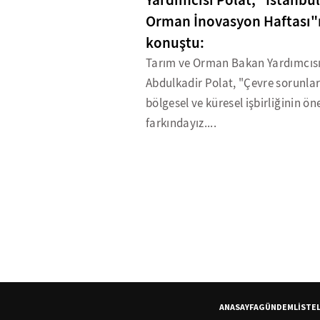
Yardımcısı Polat, "İstanbul
Orman İnovasyon Haftası
konuştu:
Tarım ve Orman Bakan Yardımcıs
Abdulkadir Polat, "Çevre sorunları
bölgesel ve küresel işbirliğinin ö
farkındayız....
ANASAYFA
GÜNDEM
LİSTE