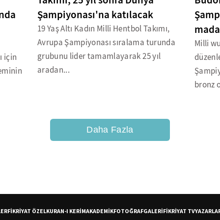
Takımı, 25 yıl sonra Dünya
Budo
"nda
Şampiyonası'na katılacak
Şampi
mada
19 Yaş Altı Kadın Milli Hentbol Takımı,
Avrupa Şampiyonası sıralama turunda
ı
Milli w
grubunu lider tamamlayarak 25 yıl
 için
düzenl
aradan...
neminin
Şampiy
bronz o
Daha Fazla
LER
FİKRİYAT ÖZEL
KURAN-I KERİM
AKADEMİK
FOTOĞRAF
GALERİ
FİKRİYAT TV
YAZARLA