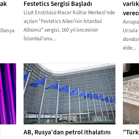
tak
Festetics Sergisi Başladı
varlı
verec
Liszt Enstitüsü Macar Kültür Merkezi'nde
açılan "Festetics Ailesi'nin İstanbul
Avrupa
Albümü" sergisi, 160 yıl öncesinin
i Dünya
Ursula
İstanbul'unu...
donduru
elde...
z
AB, Rusya'dan petrol ithalatını
"Türk