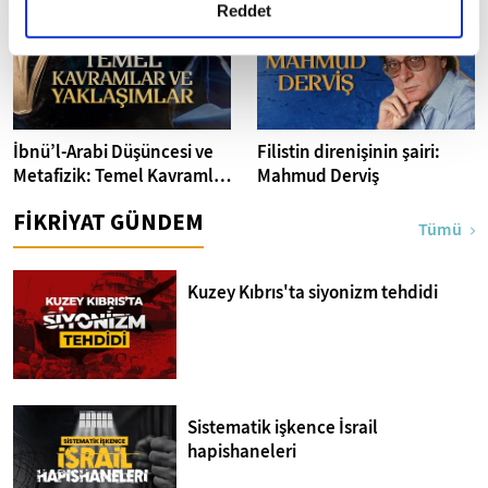
detaylı bilgi almak için lütfen
tıklayınız.
Reddet
İbnü’l-Arabi Düşüncesi ve
Filistin direnişinin şairi:
Metafizik: Temel Kavramlar
Mahmud Derviş
ve Yaklaşımlar
FİKRİYAT GÜNDEM
Tümü
Kuzey Kıbrıs'ta siyonizm tehdidi
Sistematik işkence İsrail
hapishaneleri