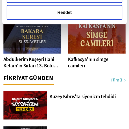
gerçekleştirilen veri işleme faaliyetleri ile ilgili daha
yolculuğu: Riyazet
Harem-i İbrahim Camii
detaylı bilgi almak için lütfen
tıklayınız.
Reddet
Abdulkerim Kuşeyri İlahi
Kafkasya'nın simge
Kelam'ın Sırları 13. Bölüm I
camileri
Bakara Suresi 31-33.
FİKRİYAT GÜNDEM
Ayetler Tefsiri
Tümü
Kuzey Kıbrıs'ta siyonizm tehdidi