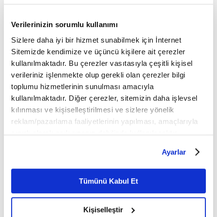
Türkiye Futbol Federasyonu
Fenerbahçe
Kocaelispor
Verilerinizin sorumlu kullanımı
Galatasaray
Sizlere daha iyi bir hizmet sunabilmek için İnternet
Sitemizde kendimize ve üçüncü kişilere ait çerezler
kullanılmaktadır. Bu çerezler vasıtasıyla çeşitli kişisel
Mobil Uygulamamızı İndirin
verileriniz işlenmekte olup gerekli olan çerezler bilgi
toplumu hizmetlerinin sunulması amacıyla
kullanılmaktadır. Diğer çerezler, sitemizin daha işlevsel
kılınması ve kişiselleştirilmesi ve sizlere yönelik
İLGİNİZİ ÇEKEBİLECEK DİĞER MAKALELER
reklam/pazarlama faaliyetlerinin yapılması, amaçlarıyla
sınırlı olarak açık rızanız dahilinde kullanılacaktır.
Çerezlere ilişkin tercihlerinizi çerez paneli vasıtasıyla
Ayarlar
belirleyebilirsiniz. Çerezlere ilişkin detaylı bilgi için
Ayarlar butonuna tıklayabilir,
Çerez Bilgilendirme
Metnimizi ziyaret edebilirsiniz.
Tümünü Kabul Et
6698 sayılı Kişisel Verilerin Korunması Kanunu uyarınca
hazırlanmış olan İnternet Sitesi Aydınlatma Metnimizi
Kişiselleştir
okumak ve sitemizi ziyaretiniz kapsamında
Manevi olgunlaşma
İhlallerin gölgesinde