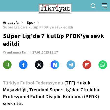
Anasayfa
Spor
Süper Lig'de 7 kulüp PFDK'ye sevk edildi
Süper Lig'de 7 kulüp PFDK'ye sevk
edildi
Yayınlanma Tarihi:
27.08.2025 12:17
Türkiye Futbol Federasyonu
(TFF) Hukuk
Müşavirliği, Trendyol Süper Lig'den 7 kulübü
Profesyonel Futbol Disiplin Kuruluna (PFDK)
sevk etti.